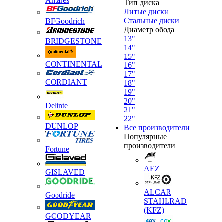
Antares
Тип диска
Литые диски
Стальные диски
BFGoodrich
Диаметр обода
13"
BRIDGESTONE
14"
15"
CONTINENTAL
16"
17"
CORDIANT
18"
19"
20"
Delinte
21"
22"
DUNLOP
Все производители
Популярные
производители
Fortune
AEZ
GISLAVED
ALCAR
Goodride
STAHLRAD
(KFZ)
GOODYEAR