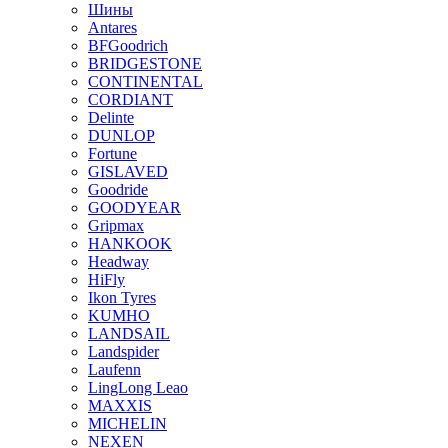
Шины
Antares
BFGoodrich
BRIDGESTONE
CONTINENTAL
CORDIANT
Delinte
DUNLOP
Fortune
GISLAVED
Goodride
GOODYEAR
Gripmax
HANKOOK
Headway
HiFly
Ikon Tyres
KUMHO
LANDSAIL
Landspider
Laufenn
LingLong Leao
MAXXIS
MICHELIN
NEXEN