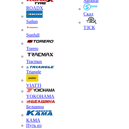
Samurai
ROADX
Скад
Sailun
ТЗСК
Sunfull
Torero
Tracmax
Triangle
VIATTI
YOKOHAMA
Белшина
КАМА
Путь из