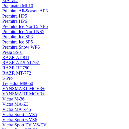
MA-W2
Pragmatra MP10
Premitra All-Season AP3
Premitra HP5
Premitra HP6
Premitra Ice Nord 5 NP5
Premitra Ice Nord NS5
Premitra Ice SP3
Premitra Ice SP5
Premitra Snow WP6
Presa SS01
RAZR AT-811
RAZR AT-S AT-781
RAZR HT780
RAZR MT-772
S-Pro
Trepador M8060
VANSMART MCV3+
VANSMART MCV3+
Victra M-36+
Victra MA-Z3
Victra MA-Z4S
Victra Sport 5 VS5
Victra Sport 6 VS6
Victra Sport EV VS-EV