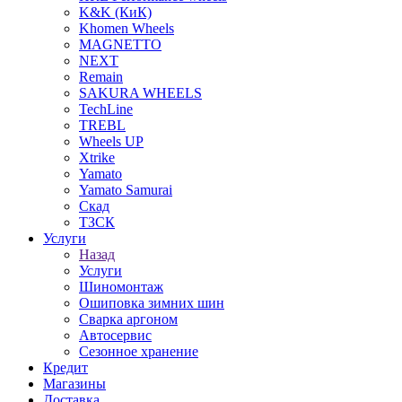
K&K (КиК)
Khomen Wheels
MAGNETTO
NEXT
Remain
SAKURA WHEELS
TechLine
TREBL
Wheels UP
Xtrike
Yamato
Yamato Samurai
Скад
ТЗСК
Услуги
Назад
Услуги
Шиномонтаж
Ошиповка зимних шин
Сварка аргоном
Автосервис
Сезонное хранение
Кредит
Магазины
Доставка