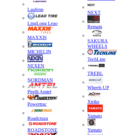
Laufenn
NEXT
LingLong Leao
Remain
MAXXIS
SAKURA
WHEELS
MICHELIN
TechLine
NEXEN
TREBL
NORDMAN
Wheels UP
Pirelli Amtel
Xtrike
Powertrac
Yamato
Roadcruza
ROADSTONE
Yamato