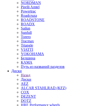
NORDMAN
Pirelli Amtel
Powertrac
Roadcruza
ROADSTONE
ROADX
Sailun
Sunfull
Torero
Tracmax
Triangle
VIATTI
YOKOHAMA
Белшина
КАМА
Путь из названий разделов
Диски
Назад
Диски
AEZ
ALCAR STAHLRAD (KFZ)
COX
DEZENT
DOTZ
HRE Performance wheels