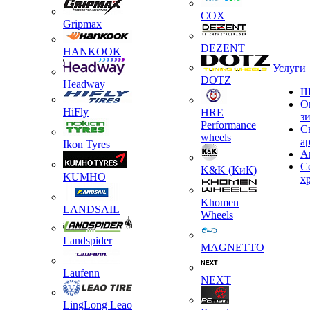
COX
Gripmax
DEZENT
HANKOOK
Услуги
DOTZ
Headway
Ш
О
HiFly
HRE
з
Performance
С
wheels
а
Ikon Tyres
А
С
K&K (КиК)
KUMHO
х
Khomen
LANDSAIL
Wheels
Landspider
MAGNETTO
Laufenn
NEXT
LingLong Leao