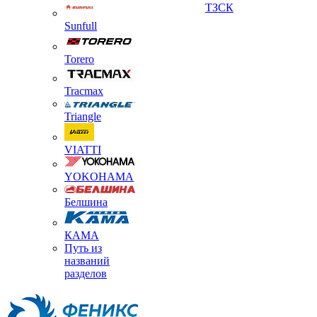
ТЗСК
Sunfull
Torero
Tracmax
Triangle
VIATTI
YOKOHAMA
Белшина
КАМА
Путь из
названий
разделов