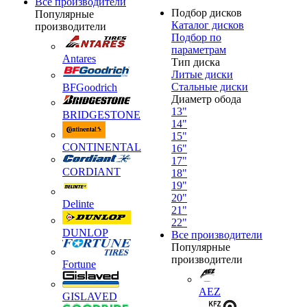
Все производители
Подбор дисков
Популярные
Каталог дисков
производители
Подбор по
параметрам
Antares
Тип диска
Литые диски
Стальные диски
BFGoodrich
Диаметр обода
13"
BRIDGESTONE
14"
15"
CONTINENTAL
16"
17"
CORDIANT
18"
19"
20"
Delinte
21"
22"
DUNLOP
Все производители
Популярные
производители
Fortune
AEZ
GISLAVED