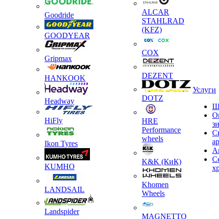
ALCAR
Goodride
STAHLRAD
(KFZ)
GOODYEAR
COX
Gripmax
DEZENT
HANKOOK
Услуги
DOTZ
Headway
Ш
О
HiFly
HRE
з
Performance
С
wheels
а
Ikon Tyres
А
С
K&K (КиК)
KUMHO
х
Khomen
LANDSAIL
Wheels
Landspider
MAGNETTO