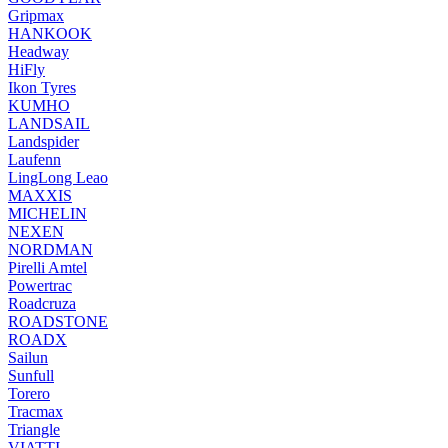
Gripmax
HANKOOK
Headway
HiFly
Ikon Tyres
KUMHO
LANDSAIL
Landspider
Laufenn
LingLong Leao
MAXXIS
MICHELIN
NEXEN
NORDMAN
Pirelli Amtel
Powertrac
Roadcruza
ROADSTONE
ROADX
Sailun
Sunfull
Torero
Tracmax
Triangle
VIATTI