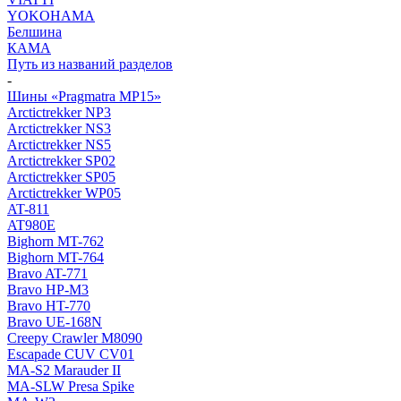
YOKOHAMA
Белшина
КАМА
Путь из названий разделов
-
Шины «Pragmatra MP15»
Arctictrekker NP3
Arctictrekker NS3
Arctictrekker NS5
Arctictrekker SP02
Arctictrekker SP05
Arctictrekker WP05
AT-811
AT980E
Bighorn MT-762
Bighorn MT-764
Bravo AT-771
Bravo HP-M3
Bravo HT-770
Bravo UE-168N
Creepy Crawler M8090
Escapade CUV CV01
MA-S2 Marauder II
MA-SLW Presa Spike