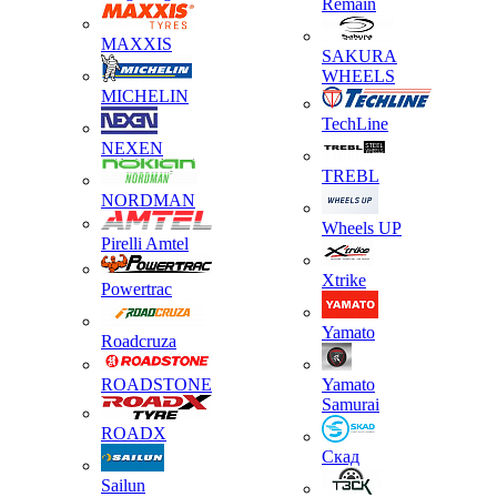
Remain
MAXXIS
SAKURA
WHEELS
MICHELIN
TechLine
NEXEN
TREBL
NORDMAN
Wheels UP
Pirelli Amtel
Xtrike
Powertrac
Yamato
Roadcruza
ROADSTONE
Yamato
Samurai
ROADX
Скад
Sailun