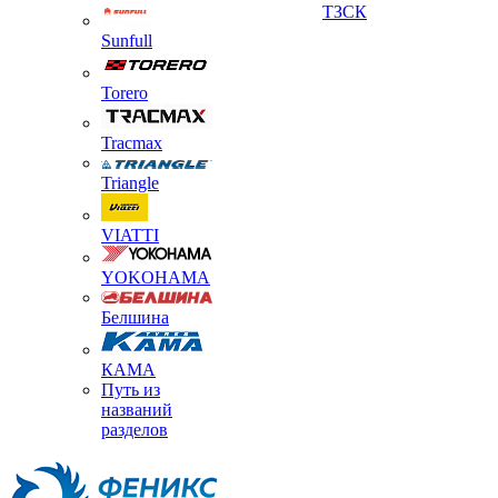
ТЗСК
Sunfull
Torero
Tracmax
Triangle
VIATTI
YOKOHAMA
Белшина
КАМА
Путь из
названий
разделов