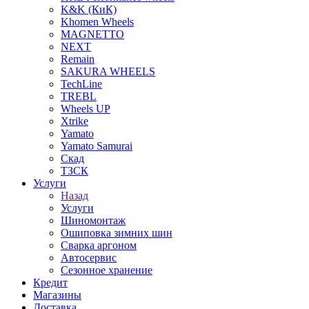
K&K (КиК)
Khomen Wheels
MAGNETTO
NEXT
Remain
SAKURA WHEELS
TechLine
TREBL
Wheels UP
Xtrike
Yamato
Yamato Samurai
Скад
ТЗСК
Услуги
Назад
Услуги
Шиномонтаж
Ошиповка зимних шин
Сварка аргоном
Автосервис
Сезонное хранение
Кредит
Магазины
Доставка