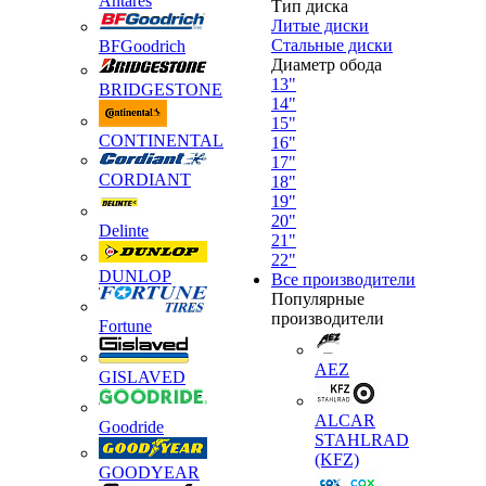
Antares
Тип диска
Литые диски
Стальные диски
BFGoodrich
Диаметр обода
13"
BRIDGESTONE
14"
15"
CONTINENTAL
16"
17"
CORDIANT
18"
19"
20"
Delinte
21"
22"
DUNLOP
Все производители
Популярные
производители
Fortune
AEZ
GISLAVED
ALCAR
Goodride
STAHLRAD
(KFZ)
GOODYEAR