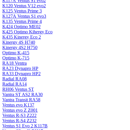
K117А Ventus S1 evo2
K120 Ventus V12 evo2
K125 Ventus Prime 3
K127А Ventus S1 evo3
K135 Ventus Prime 4
K424 Optimo ME02
K425 Optimo Kihergy Eco
K435 Kinergy Eco 2
Kinergy 4S H740
Kinergy 4S2 H750
Optimo K-415
Optimo K-715
RA18 Ventra
RA23 Dynapro HP
RA33 Dynapro HP2
Radial RA08
Radial RA14
RH06 Ventus ST
Vantra ST AS2 RA30
Vantra Transit RA58
Ventus evo K137
Ventus evo Z Z001
Ventus R-S3 Z222
Ventus R-S4 Z232
Ventus S1 Evo 2 K117B