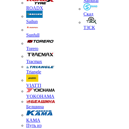
Samurai
ROADX
Скад
Sailun
ТЗСК
Sunfull
Torero
Tracmax
Triangle
VIATTI
YOKOHAMA
Белшина
КАМА
Путь из