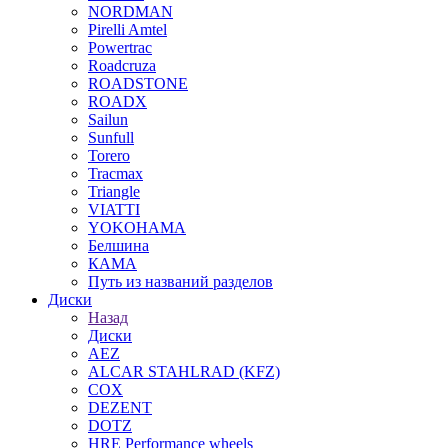
NORDMAN
Pirelli Amtel
Powertrac
Roadcruza
ROADSTONE
ROADX
Sailun
Sunfull
Torero
Tracmax
Triangle
VIATTI
YOKOHAMA
Белшина
КАМА
Путь из названий разделов
Диски
Назад
Диски
AEZ
ALCAR STAHLRAD (KFZ)
COX
DEZENT
DOTZ
HRE Performance wheels