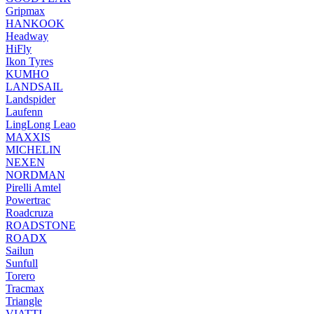
Gripmax
HANKOOK
Headway
HiFly
Ikon Tyres
KUMHO
LANDSAIL
Landspider
Laufenn
LingLong Leao
MAXXIS
MICHELIN
NEXEN
NORDMAN
Pirelli Amtel
Powertrac
Roadcruza
ROADSTONE
ROADX
Sailun
Sunfull
Torero
Tracmax
Triangle
VIATTI