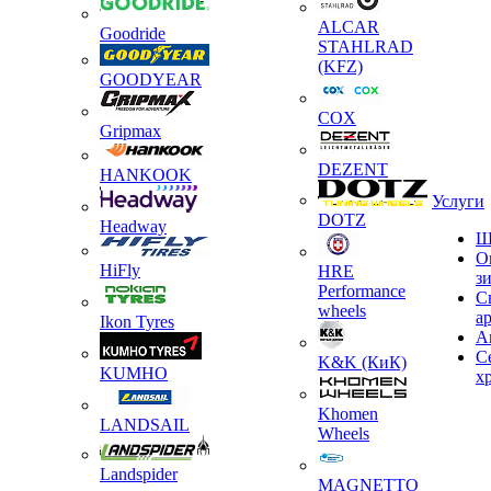
ALCAR
Goodride
STAHLRAD
(KFZ)
GOODYEAR
COX
Gripmax
DEZENT
HANKOOK
Услуги
DOTZ
Headway
Ш
О
HiFly
HRE
з
Performance
С
wheels
а
Ikon Tyres
А
С
K&K (КиК)
KUMHO
х
Khomen
LANDSAIL
Wheels
Landspider
MAGNETTO