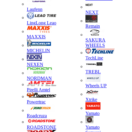
Laufenn
NEXT
LingLong Leao
Remain
MAXXIS
SAKURA
WHEELS
MICHELIN
TechLine
NEXEN
TREBL
NORDMAN
Wheels UP
Pirelli Amtel
Xtrike
Powertrac
Yamato
Roadcruza
ROADSTONE
Yamato