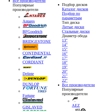
Все производители
Подбор дисков
Популярные
Каталог дисков
производители
Подбор по
параметрам
Antares
Тип диска
Литые диски
Стальные диски
BFGoodrich
Диаметр обода
13"
BRIDGESTONE
14"
15"
CONTINENTAL
16"
17"
CORDIANT
18"
19"
20"
Delinte
21"
22"
DUNLOP
Все производители
Популярные
производители
Fortune
AEZ
GISLAVED