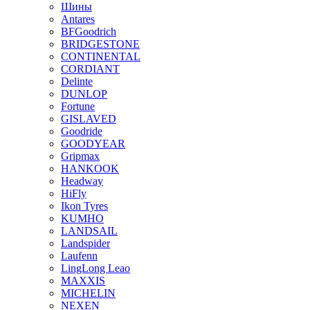
Шины
Antares
BFGoodrich
BRIDGESTONE
CONTINENTAL
CORDIANT
Delinte
DUNLOP
Fortune
GISLAVED
Goodride
GOODYEAR
Gripmax
HANKOOK
Headway
HiFly
Ikon Tyres
KUMHO
LANDSAIL
Landspider
Laufenn
LingLong Leao
MAXXIS
MICHELIN
NEXEN