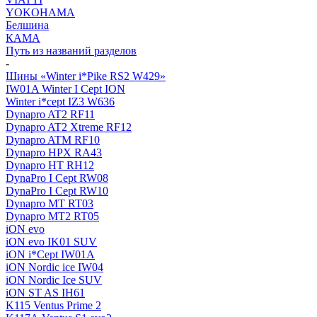
YOKOHAMA
Белшина
КАМА
Путь из названий разделов
-
Шины «Winter i*Pike RS2 W429»
IW01A Winter I Cept ION
Winter i*cept IZ3 W636
Dynapro AT2 RF11
Dynapro AT2 Xtreme RF12
Dynapro ATM RF10
Dynapro HPX RA43
Dynapro HT RH12
DynaPro I Cept RW08
DynaPro I Cept RW10
Dynapro MT RT03
Dynapro MT2 RT05
iON evo
iON evo IK01 SUV
iON i*Cept IW01A
iON Nordic ice IW04
iON Nordic Ice SUV
iON ST AS IH61
K115 Ventus Prime 2