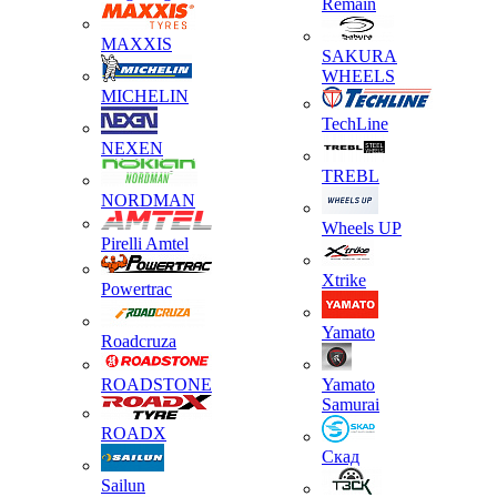
Remain
MAXXIS
SAKURA
WHEELS
MICHELIN
TechLine
NEXEN
TREBL
NORDMAN
Wheels UP
Pirelli Amtel
Xtrike
Powertrac
Yamato
Roadcruza
ROADSTONE
Yamato
Samurai
ROADX
Скад
Sailun