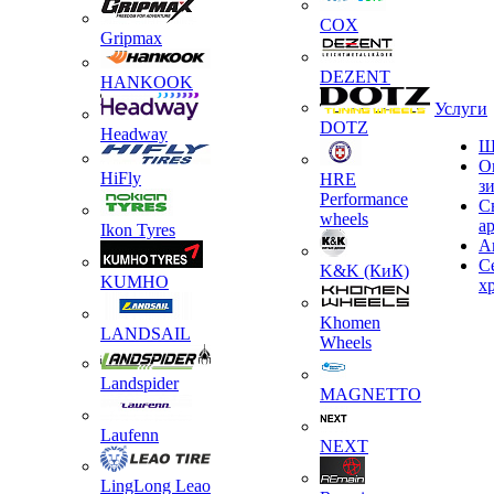
COX
Gripmax
DEZENT
HANKOOK
Услуги
DOTZ
Headway
Ш
О
HiFly
HRE
з
Performance
С
wheels
а
Ikon Tyres
А
С
K&K (КиК)
KUMHO
х
Khomen
LANDSAIL
Wheels
Landspider
MAGNETTO
Laufenn
NEXT
LingLong Leao