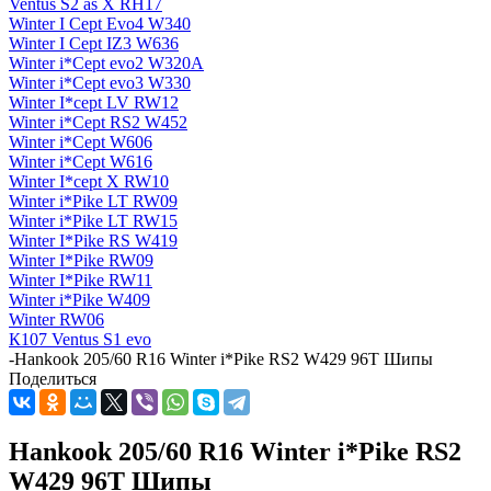
Ventus S2 as X RH17
Winter I Cept Evo4 W340
Winter I Cept IZ3 W636
Winter i*Cept evo2 W320A
Winter i*Cept evo3 W330
Winter I*cept LV RW12
Winter i*Cept RS2 W452
Winter i*Cept W606
Winter i*Cept W616
Winter I*cept X RW10
Winter i*Pike LT RW09
Winter i*Pike LT RW15
Winter I*Pike RS W419
Winter I*Pike RW09
Winter I*Pike RW11
Winter i*Pike W409
Winter RW06
К107 Ventus S1 evo
-
Hankook 205/60 R16 Winter i*Pike RS2 W429 96T Шипы
Поделиться
Hankook 205/60 R16 Winter i*Pike RS2
W429 96T Шипы