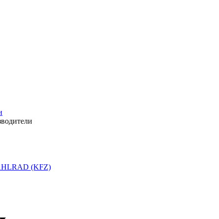
и
зводители
HLRAD (KFZ)