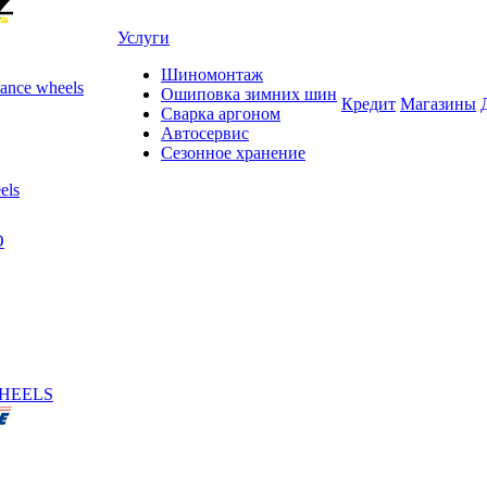
Услуги
Шиномонтаж
ance wheels
Ошиповка зимних шин
Кредит
Магазины
Сварка аргоном
Автосервис
Сезонное хранение
els
O
HEELS