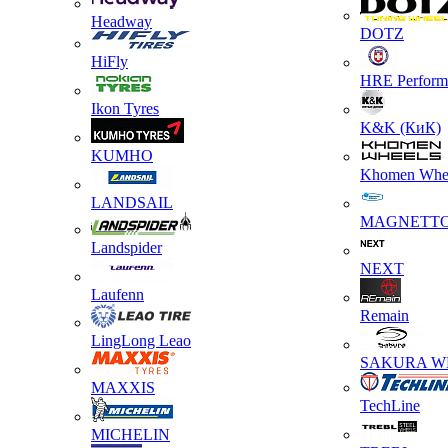
Headway
DOTZ
HiFly
HRE Perform
Ikon Tyres
K&K (КиК)
KUMHO
Khomen Whe
LANDSAIL
MAGNETT
Landspider
NEXT
Laufenn
Remain
LingLong Leao
SAKURA W
MAXXIS
TechLine
MICHELIN