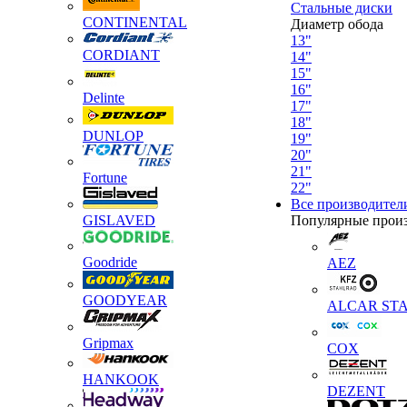
Стальные диски
CONTINENTAL
Диаметр обода
13"
CORDIANT
14"
15"
16"
Delinte
17"
18"
DUNLOP
19"
20"
21"
Fortune
22"
Все производител
GISLAVED
Популярные прои
Goodride
AEZ
GOODYEAR
ALCAR STA
Gripmax
COX
HANKOOK
DEZENT