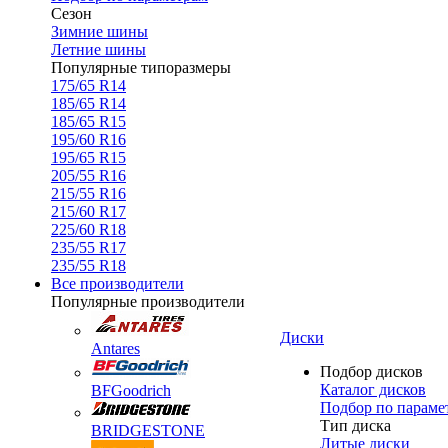
Сезон
Зимние шины
Летние шины
Популярные типоразмеры
175/65 R14
185/65 R14
185/65 R15
195/60 R16
195/65 R15
205/55 R16
215/55 R16
215/60 R17
225/60 R18
235/55 R17
235/55 R18
Все производители
Популярные производители
Диски
Antares
Подбор дисков
Каталог дисков
BFGoodrich
Подбор по параме
Тип диска
BRIDGESTONE
Литые диски