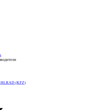
и
зводители
HLRAD (KFZ)