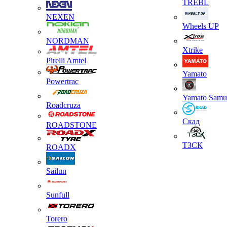
TREBL
NEXEN
Wheels UP
NORDMAN
Xtrike
Pirelli Amtel
Yamato
Powertrac
Yamato Samu
Roadcruza
Скад
ROADSTONE
ТЗСК
ROADX
Sailun
Sunfull
Torero