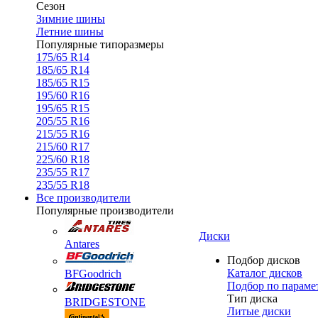
Сезон
Зимние шины
Летние шины
Популярные типоразмеры
175/65 R14
185/65 R14
185/65 R15
195/60 R16
195/65 R15
205/55 R16
215/55 R16
215/60 R17
225/60 R18
235/55 R17
235/55 R18
Все производители
Популярные производители
Диски
Antares
Подбор дисков
Каталог дисков
BFGoodrich
Подбор по параме
Тип диска
BRIDGESTONE
Литые диски