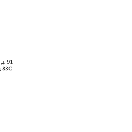
д. 91
д 83С