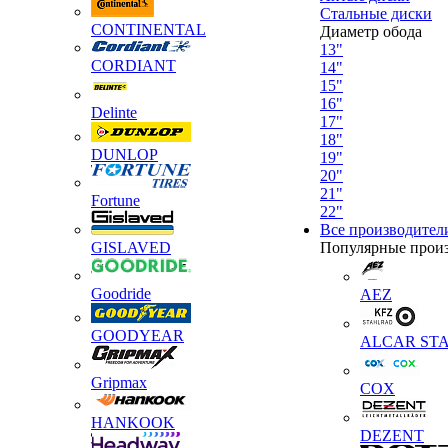
Стальные диски
CONTINENTAL
Диаметр обода
13"
CORDIANT
14"
15"
16"
Delinte
17"
18"
DUNLOP
19"
20"
21"
Fortune
22"
Все производител
GISLAVED
Популярные прои
Goodride
AEZ
GOODYEAR
ALCAR STA
Gripmax
COX
HANKOOK
DEZENT