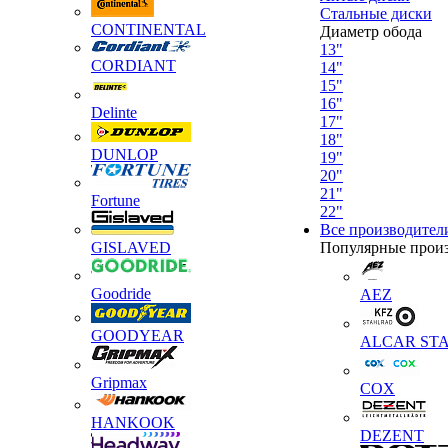
Стальные диски
CONTINENTAL
Диаметр обода
13"
CORDIANT
14"
15"
16"
Delinte
17"
18"
DUNLOP
19"
20"
21"
Fortune
22"
Все производител
GISLAVED
Популярные прои
Goodride
AEZ
GOODYEAR
ALCAR STA
Gripmax
COX
HANKOOK
DEZENT