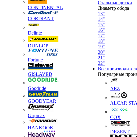
Стальные диски
CONTINENTAL
Диаметр обода
13"
CORDIANT
14"
15"
16"
Delinte
17"
18"
DUNLOP
19"
20"
21"
Fortune
22"
Все производител
GISLAVED
Популярные прои
Goodride
AEZ
GOODYEAR
ALCAR STA
Gripmax
COX
HANKOOK
DEZENT