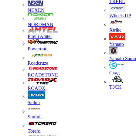
TREBL
NEXEN
Wheels UP
NORDMAN
Xtrike
Pirelli Amtel
Yamato
Powertrac
Yamato Samu
Roadcruza
Скад
ROADSTONE
ТЗСК
ROADX
Sailun
Sunfull
Torero