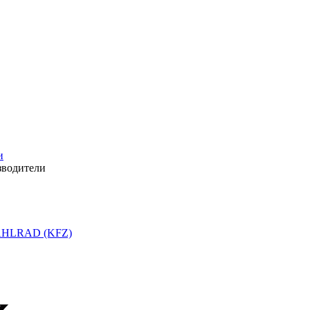
и
зводители
HLRAD (KFZ)