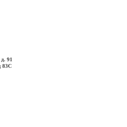
д. 91
д 83С