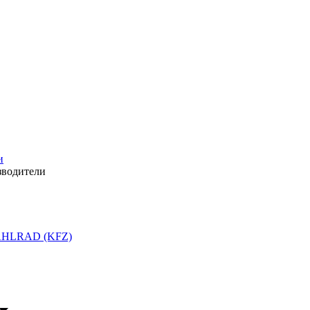
и
зводители
HLRAD (KFZ)