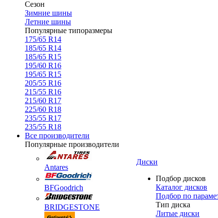
Сезон
Зимние шины
Летние шины
Популярные типоразмеры
175/65 R14
185/65 R14
185/65 R15
195/60 R16
195/65 R15
205/55 R16
215/55 R16
215/60 R17
225/60 R18
235/55 R17
235/55 R18
Все производители
Популярные производители
Диски
Antares
Подбор дисков
Каталог дисков
BFGoodrich
Подбор по параме
Тип диска
BRIDGESTONE
Литые диски