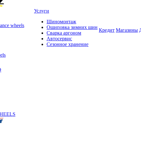
Услуги
Шиномонтаж
ance wheels
Ошиповка зимних шин
Кредит
Магазины
Сварка аргоном
Автосервис
Сезонное хранение
els
O
HEELS