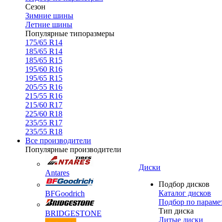
Сезон
Зимние шины
Летние шины
Популярные типоразмеры
175/65 R14
185/65 R14
185/65 R15
195/60 R16
195/65 R15
205/55 R16
215/55 R16
215/60 R17
225/60 R18
235/55 R17
235/55 R18
Все производители
Популярные производители
Диски
Antares
Подбор дисков
Каталог дисков
BFGoodrich
Подбор по параме
Тип диска
BRIDGESTONE
Литые диски