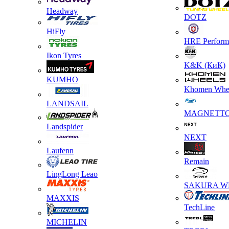
Headway
DOTZ
HiFly
HRE Perform
Ikon Tyres
K&K (КиК)
KUMHO
Khomen Whe
LANDSAIL
MAGNETT
Landspider
NEXT
Laufenn
Remain
LingLong Leao
SAKURA W
MAXXIS
TechLine
MICHELIN