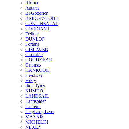
Шины
Antares
BFGoodrich
BRIDGESTONE
CONTINENTAL
CORDIANT
Delinte
DUNLOP
Fortune
GISLAVED
Goodride
GOODYEAR
Gripmax
HANKOOK
Headway
HiFly
Ikon Tyres
KUMHO
LANDSAIL
Landspider
Laufenn
LingLong Leao
MAXXIS
MICHELIN
NEXEN