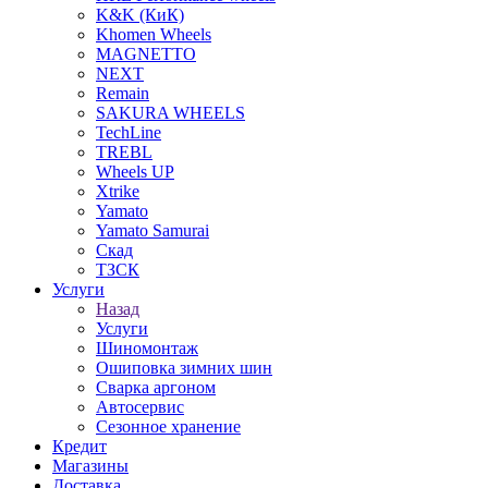
K&K (КиК)
Khomen Wheels
MAGNETTO
NEXT
Remain
SAKURA WHEELS
TechLine
TREBL
Wheels UP
Xtrike
Yamato
Yamato Samurai
Скад
ТЗСК
Услуги
Назад
Услуги
Шиномонтаж
Ошиповка зимних шин
Сварка аргоном
Автосервис
Сезонное хранение
Кредит
Магазины
Доставка