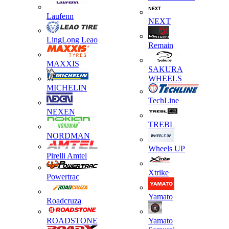
Laufenn
NEXT
LingLong Leao
Remain
MAXXIS
SAKURA
WHEELS
MICHELIN
TechLine
NEXEN
TREBL
NORDMAN
Wheels UP
Pirelli Amtel
Xtrike
Powertrac
Yamato
Roadcruza
ROADSTONE
Yamato