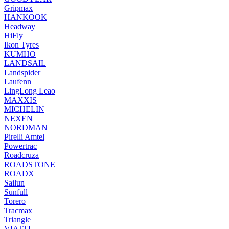
Gripmax
HANKOOK
Headway
HiFly
Ikon Tyres
KUMHO
LANDSAIL
Landspider
Laufenn
LingLong Leao
MAXXIS
MICHELIN
NEXEN
NORDMAN
Pirelli Amtel
Powertrac
Roadcruza
ROADSTONE
ROADX
Sailun
Sunfull
Torero
Tracmax
Triangle
VIATTI