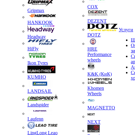
COX
Gripmax
DEZENT
HANKOOK
Услуги
DOTZ
Headway
Ш
О
HiFly
HRE
з
Performance
С
wheels
а
Ikon Tyres
А
С
K&K (КиК)
KUMHO
х
Khomen
LANDSAIL
Wheels
Landspider
MAGNETTO
Laufenn
NEXT
LingLong Leao