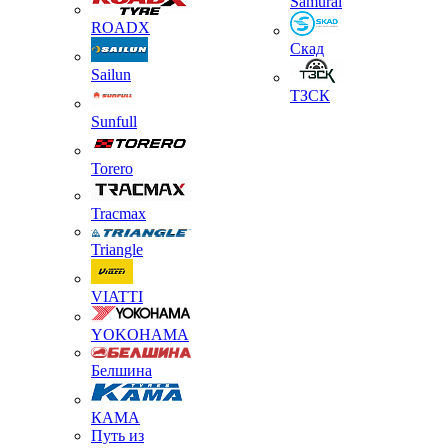
Samurai
ROADX
Скад
Sailun
ТЗСК
Sunfull
Torero
Tracmax
Triangle
VIATTI
YOKOHAMA
Белшина
КАМА
Путь из