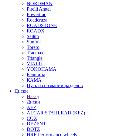
NORDMAN
Pirelli Amtel
Powertrac
Roadcruza
ROADSTONE
ROADX
Sailun
Sunfull
Torero
Tracmax
Triangle
VIATTI
YOKOHAMA
Белшина
КАМА
Путь из названий разделов
Диски
Назад
Диски
AEZ
ALCAR STAHLRAD (KFZ)
COX
DEZENT
DOTZ
HRE Performance wheels