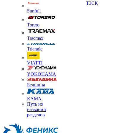
ТЗСК
Sunfull
Torero
Tracmax
Triangle
VIATTI
YOKOHAMA
Белшина
КАМА
Путь из
названий
разделов