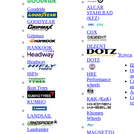
ALCAR
Goodride
STAHLRAD
(KFZ)
GOODYEAR
COX
Gripmax
DEZENT
HANKOOK
Услуги
DOTZ
Headway
Ш
О
HiFly
HRE
з
Performance
С
wheels
а
Ikon Tyres
А
С
K&K (КиК)
KUMHO
х
Khomen
LANDSAIL
Wheels
Landspider
MAGNETTO