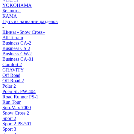
YOKOHAMA
Белшина
КАМА
Путь из названий разделов
-
Шины «Snow Cross»
All Terrain
Business CA-2
Business CS-2
Business CW-2
Business CА-01
Comfort 2
GRAVITY
Off Road
Off Road 2
Polar 2
Polar SL PW-404
Road Runner PS-1
Run Tour
Sno-Max 7000
Snow Cross 2
Sport 2
Sport 2 PS-501
Sport 3