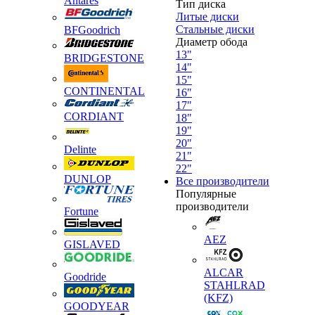
Antares
Тип диска
Литые диски
Стальные диски
BFGoodrich
Диаметр обода
13"
BRIDGESTONE
14"
15"
CONTINENTAL
16"
17"
CORDIANT
18"
19"
20"
Delinte
21"
22"
DUNLOP
Все производители
Популярные
производители
Fortune
AEZ
GISLAVED
ALCAR
Goodride
STAHLRAD
(KFZ)
GOODYEAR