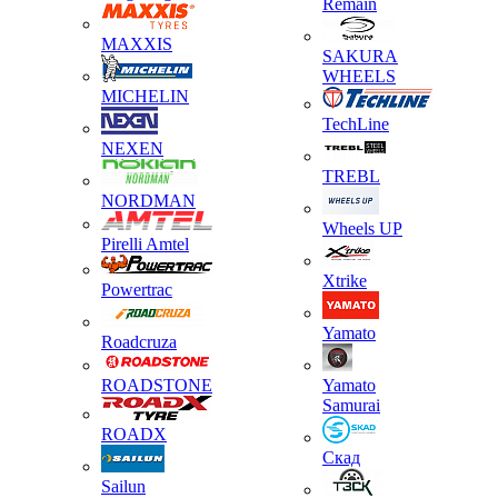
Remain
MAXXIS
SAKURA
WHEELS
MICHELIN
TechLine
NEXEN
TREBL
NORDMAN
Wheels UP
Pirelli Amtel
Xtrike
Powertrac
Yamato
Roadcruza
ROADSTONE
Yamato
Samurai
ROADX
Скад
Sailun