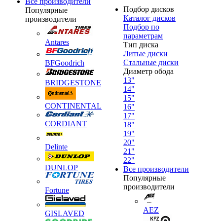
Все производители
Подбор дисков
Популярные
Каталог дисков
производители
Подбор по
параметрам
Antares
Тип диска
Литые диски
Стальные диски
BFGoodrich
Диаметр обода
13"
BRIDGESTONE
14"
15"
CONTINENTAL
16"
17"
CORDIANT
18"
19"
20"
Delinte
21"
22"
DUNLOP
Все производители
Популярные
производители
Fortune
AEZ
GISLAVED