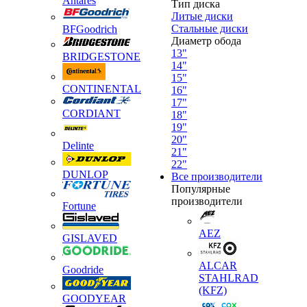
Antares
Тип диска
Литые диски
Стальные диски
BFGoodrich
Диаметр обода
13"
BRIDGESTONE
14"
15"
CONTINENTAL
16"
17"
CORDIANT
18"
19"
20"
Delinte
21"
22"
DUNLOP
Все производители
Популярные
производители
Fortune
AEZ
GISLAVED
ALCAR
Goodride
STAHLRAD
(KFZ)
GOODYEAR