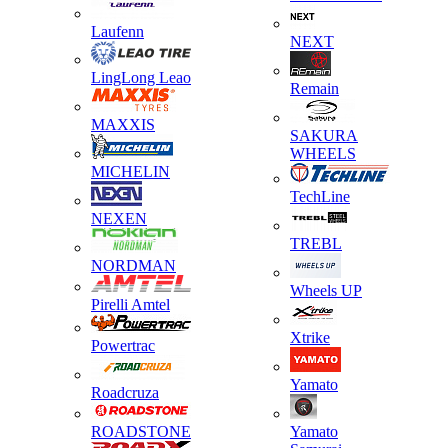
Laufenn
NEXT
LingLong Leao
Remain
MAXXIS
SAKURA
WHEELS
MICHELIN
TechLine
NEXEN
TREBL
NORDMAN
Wheels UP
Pirelli Amtel
Xtrike
Powertrac
Yamato
Roadcruza
ROADSTONE
Yamato