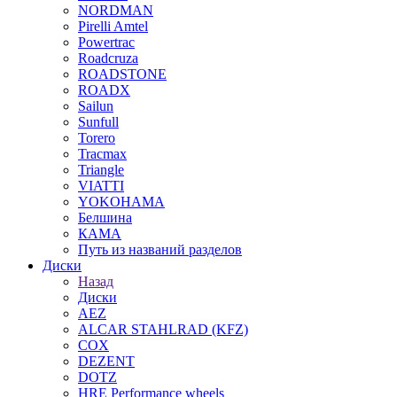
NORDMAN
Pirelli Amtel
Powertrac
Roadcruza
ROADSTONE
ROADX
Sailun
Sunfull
Torero
Tracmax
Triangle
VIATTI
YOKOHAMA
Белшина
КАМА
Путь из названий разделов
Диски
Назад
Диски
AEZ
ALCAR STAHLRAD (KFZ)
COX
DEZENT
DOTZ
HRE Performance wheels