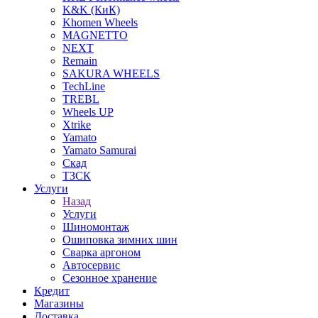
K&K (КиК)
Khomen Wheels
MAGNETTO
NEXT
Remain
SAKURA WHEELS
TechLine
TREBL
Wheels UP
Xtrike
Yamato
Yamato Samurai
Скад
ТЗСК
Услуги
Назад
Услуги
Шиномонтаж
Ошиповка зимних шин
Сварка аргоном
Автосервис
Сезонное хранение
Кредит
Магазины
Доставка