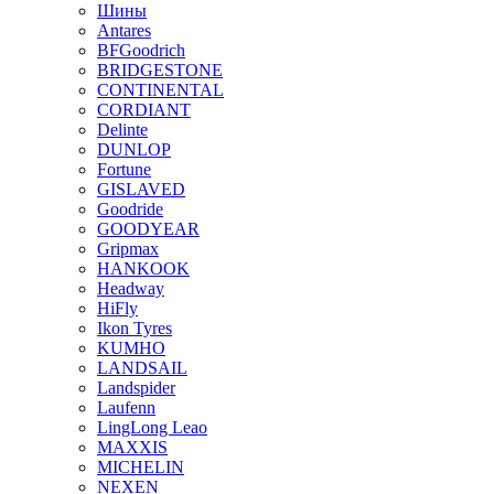
Шины
Antares
BFGoodrich
BRIDGESTONE
CONTINENTAL
CORDIANT
Delinte
DUNLOP
Fortune
GISLAVED
Goodride
GOODYEAR
Gripmax
HANKOOK
Headway
HiFly
Ikon Tyres
KUMHO
LANDSAIL
Landspider
Laufenn
LingLong Leao
MAXXIS
MICHELIN
NEXEN