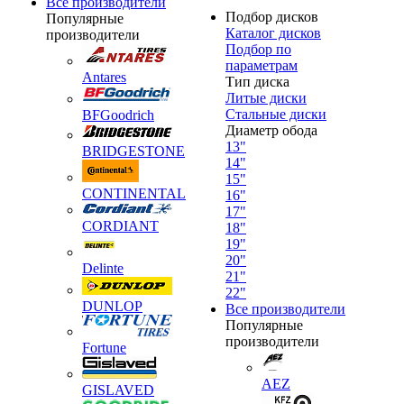
Все производители
Подбор дисков
Популярные
Каталог дисков
производители
Подбор по
параметрам
Antares
Тип диска
Литые диски
Стальные диски
BFGoodrich
Диаметр обода
13"
BRIDGESTONE
14"
15"
CONTINENTAL
16"
17"
CORDIANT
18"
19"
20"
Delinte
21"
22"
DUNLOP
Все производители
Популярные
производители
Fortune
AEZ
GISLAVED