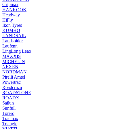
Gripmax
HANKOOK
Headway
HiFly
Ikon Tyres
KUMHO
LANDSAIL
Landspider
Laufenn
LingLong Leao
MAXXIS
MICHELIN
NEXEN
NORDMAN
Pirelli Amtel
Powertrac
Roadcruza
ROADSTONE
ROADX
Sailun
Sunfull
Torero
Tracmax
Triangle
VIATTI