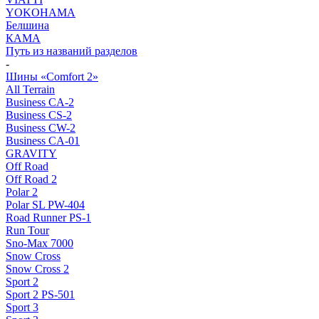
YOKOHAMA
Белшина
КАМА
Путь из названий разделов
-
Шины «Comfort 2»
All Terrain
Business CA-2
Business CS-2
Business CW-2
Business CА-01
GRAVITY
Off Road
Off Road 2
Polar 2
Polar SL PW-404
Road Runner PS-1
Run Tour
Sno-Max 7000
Snow Cross
Snow Cross 2
Sport 2
Sport 2 PS-501
Sport 3