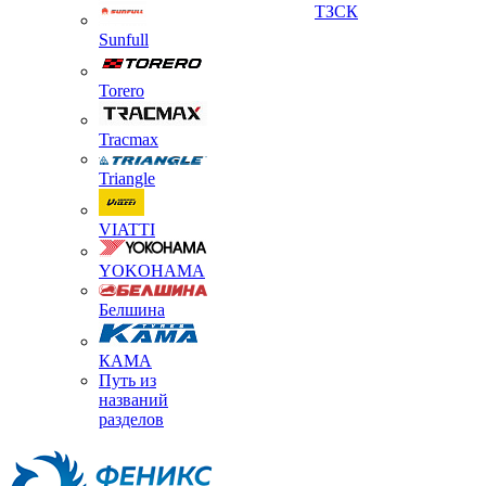
ТЗСК
Sunfull
Torero
Tracmax
Triangle
VIATTI
YOKOHAMA
Белшина
КАМА
Путь из
названий
разделов