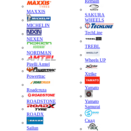
Remain
MAXXIS
SAKURA
WHEELS
MICHELIN
TechLine
NEXEN
TREBL
NORDMAN
Wheels UP
Pirelli Amtel
Xtrike
Powertrac
Yamato
Roadcruza
ROADSTONE
Yamato
Samurai
ROADX
Скад
Sailun