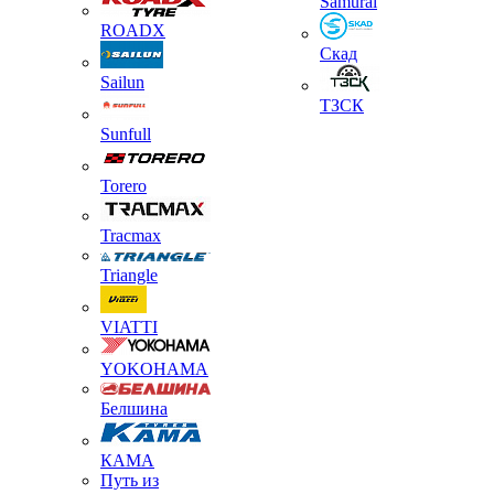
Samurai
ROADX
Скад
Sailun
ТЗСК
Sunfull
Torero
Tracmax
Triangle
VIATTI
YOKOHAMA
Белшина
КАМА
Путь из