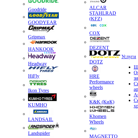
ALCAR
Goodride
STAHLRAD
(KFZ)
GOODYEAR
COX
Gripmax
DEZENT
HANKOOK
Услуги
DOTZ
Headway
Ш
О
HiFly
HRE
з
Performance
С
wheels
а
Ikon Tyres
А
С
K&K (КиК)
KUMHO
х
Khomen
LANDSAIL
Wheels
Landspider
MAGNETTO