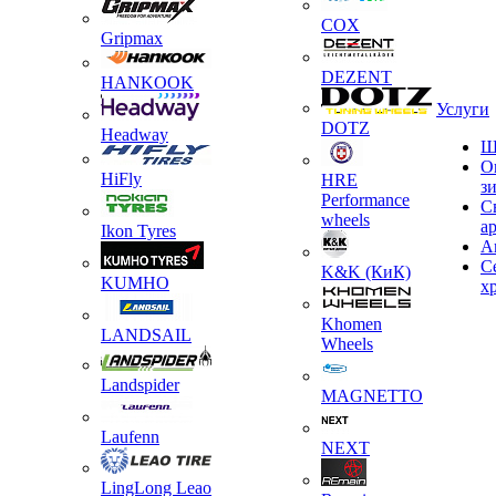
COX
Gripmax
DEZENT
HANKOOK
Услуги
DOTZ
Headway
Ш
О
HiFly
HRE
з
Performance
С
wheels
а
Ikon Tyres
А
С
K&K (КиК)
KUMHO
х
Khomen
LANDSAIL
Wheels
Landspider
MAGNETTO
Laufenn
NEXT
LingLong Leao