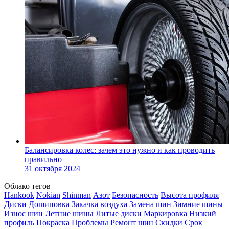
Балансировка колес: зачем это нужно и как проводить
правильно
31 октября 2024
Облако тегов
Hankook
Nokian
Shinman
Азот
Безопасность
Высота профиля
Диски
Дошиповка
Закачка воздуха
Замена шин
Зимние шины
Износ шин
Летние шины
Литые диски
Маркировка
Низкий
профиль
Покраска
Проблемы
Ремонт шин
Скидки
Срок