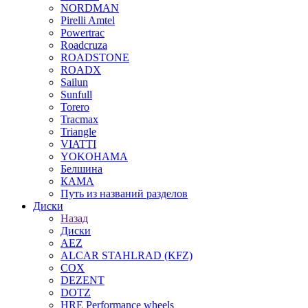
NORDMAN
Pirelli Amtel
Powertrac
Roadcruza
ROADSTONE
ROADX
Sailun
Sunfull
Torero
Tracmax
Triangle
VIATTI
YOKOHAMA
Белшина
КАМА
Путь из названий разделов
Диски
Назад
Диски
AEZ
ALCAR STAHLRAD (KFZ)
COX
DEZENT
DOTZ
HRE Performance wheels