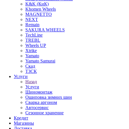
K&K (КиК)
Khomen Wheels
MAGNETTO
NEXT
Remain
SAKURA WHEELS
TechLine
TREBL
Wheels UP
Xtrike
Yamato
Yamato Samurai
Скад
ТЗСК
Услуги
Назад
Услуги
Шиномонтаж
Ошиповка зимних шин
Сварка аргоном
Автосервис
Сезонное хранение
Кредит
Магазины
Доставка