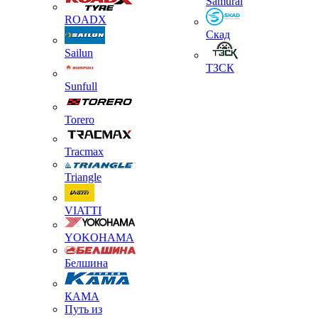
Samurai
ROADX
Скад
Sailun
ТЗСК
Sunfull
Torero
Tracmax
Triangle
VIATTI
YOKOHAMA
Белшина
КАМА
Путь из