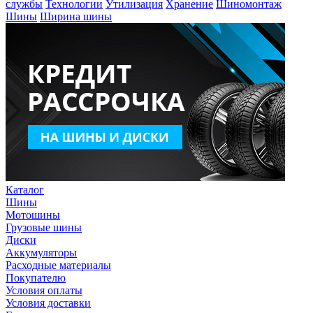
службы
Технологии
Утилизация
Хранение
Шиномонтаж
Шины
Ширина шины
Каталог
Шины
Мотошины
Грузовые шины
Диски
Аккумуляторы
Расходные материалы
Покупателю
Условия оплаты
Условия доставки