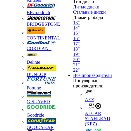
Antares
Тип диска
Литые диски
Стальные диски
BFGoodrich
Диаметр обода
13"
BRIDGESTONE
14"
15"
CONTINENTAL
16"
17"
CORDIANT
18"
19"
20"
Delinte
21"
22"
DUNLOP
Все производители
Популярные
производители
Fortune
AEZ
GISLAVED
ALCAR
Goodride
STAHLRAD
(KFZ)
GOODYEAR