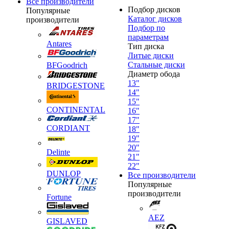
Все производители
Подбор дисков
Популярные
Каталог дисков
производители
Подбор по
параметрам
Antares
Тип диска
Литые диски
Стальные диски
BFGoodrich
Диаметр обода
13"
BRIDGESTONE
14"
15"
CONTINENTAL
16"
17"
CORDIANT
18"
19"
20"
Delinte
21"
22"
DUNLOP
Все производители
Популярные
производители
Fortune
AEZ
GISLAVED