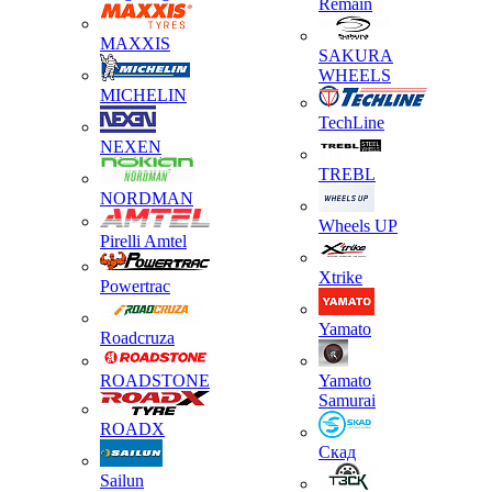
Remain
MAXXIS
SAKURA
WHEELS
MICHELIN
TechLine
NEXEN
TREBL
NORDMAN
Wheels UP
Pirelli Amtel
Xtrike
Powertrac
Yamato
Roadcruza
ROADSTONE
Yamato
Samurai
ROADX
Скад
Sailun