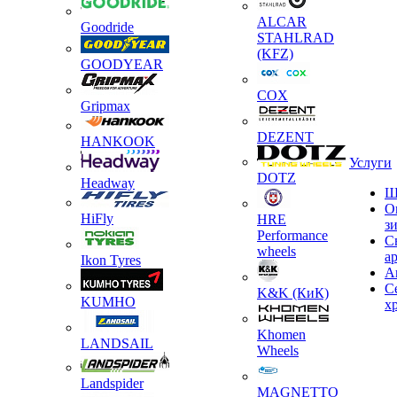
ALCAR
Goodride
STAHLRAD
(KFZ)
GOODYEAR
COX
Gripmax
DEZENT
HANKOOK
Услуги
DOTZ
Headway
Ш
О
HiFly
HRE
з
Performance
С
wheels
а
Ikon Tyres
А
С
K&K (КиК)
KUMHO
х
Khomen
LANDSAIL
Wheels
Landspider
MAGNETTO