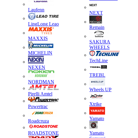
Laufenn
NEXT
LingLong Leao
Remain
MAXXIS
SAKURA
WHEELS
MICHELIN
TechLine
NEXEN
TREBL
NORDMAN
Wheels UP
Pirelli Amtel
Xtrike
Powertrac
Yamato
Roadcruza
ROADSTONE
Yamato