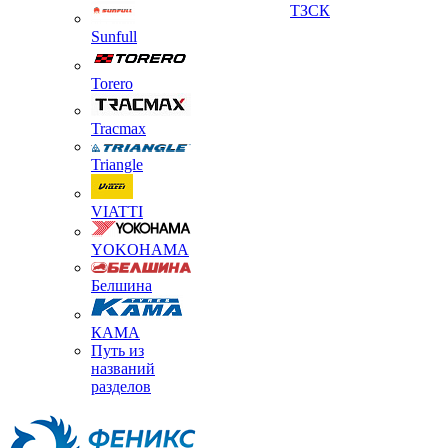
ТЗСК
Sunfull
Torero
Tracmax
Triangle
VIATTI
YOKOHAMA
Белшина
КАМА
Путь из
названий
разделов