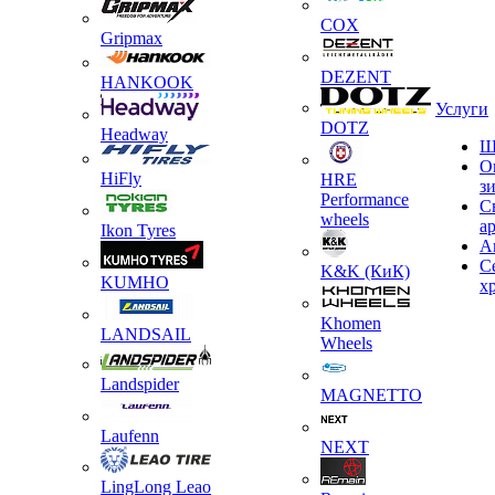
COX
Gripmax
DEZENT
HANKOOK
Услуги
DOTZ
Headway
Ш
О
HiFly
HRE
з
Performance
С
wheels
а
Ikon Tyres
А
С
K&K (КиК)
KUMHO
х
Khomen
LANDSAIL
Wheels
Landspider
MAGNETTO
Laufenn
NEXT
LingLong Leao