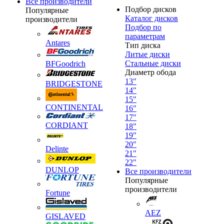
Все производители
Подбор дисков
Популярные
Каталог дисков
производители
Подбор по
параметрам
Antares
Тип диска
Литые диски
Стальные диски
BFGoodrich
Диаметр обода
13"
BRIDGESTONE
14"
15"
CONTINENTAL
16"
17"
CORDIANT
18"
19"
20"
Delinte
21"
22"
DUNLOP
Все производители
Популярные
производители
Fortune
AEZ
GISLAVED