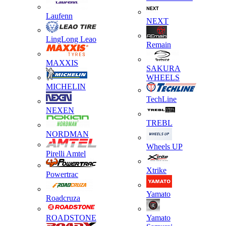
Laufenn
NEXT
LingLong Leao
Remain
MAXXIS
SAKURA
WHEELS
MICHELIN
TechLine
NEXEN
TREBL
NORDMAN
Wheels UP
Pirelli Amtel
Xtrike
Powertrac
Yamato
Roadcruza
ROADSTONE
Yamato