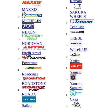
Remain
MAXXIS
SAKURA
WHEELS
MICHELIN
TechLine
NEXEN
TREBL
NORDMAN
Wheels UP
Pirelli Amtel
Xtrike
Powertrac
Yamato
Roadcruza
ROADSTONE
Yamato
Samurai
ROADX
Скад
Sailun