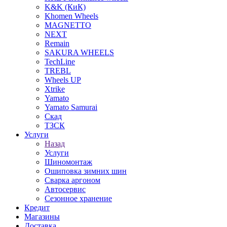
K&K (КиК)
Khomen Wheels
MAGNETTO
NEXT
Remain
SAKURA WHEELS
TechLine
TREBL
Wheels UP
Xtrike
Yamato
Yamato Samurai
Скад
ТЗСК
Услуги
Назад
Услуги
Шиномонтаж
Ошиповка зимних шин
Сварка аргоном
Автосервис
Сезонное хранение
Кредит
Магазины
Доставка