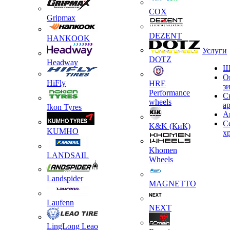
COX
Gripmax
DEZENT
HANKOOK
Услуги
DOTZ
Headway
Ш
О
HiFly
HRE
з
Performance
С
wheels
а
Ikon Tyres
А
С
K&K (КиК)
KUMHO
х
Khomen
LANDSAIL
Wheels
Landspider
MAGNETTO
Laufenn
NEXT
LingLong Leao