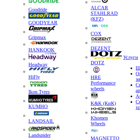
ALCAR
Goodride
STAHLRAD
(KFZ)
GOODYEAR
COX
Gripmax
DEZENT
HANKOOK
Услуги
DOTZ
Headway
Ш
О
HiFly
HRE
з
Performance
С
wheels
а
Ikon Tyres
А
С
K&K (КиК)
KUMHO
х
Khomen
LANDSAIL
Wheels
Landspider
MAGNETTO