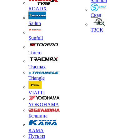
Samurai
ROADX
Скад
Sailun
ТЗСК
Sunfull
Torero
Tracmax
Triangle
VIATTI
YOKOHAMA
Белшина
КАМА
Путь из