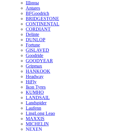
Шины
Antares
BFGoodrich
BRIDGESTONE
CONTINENTAL
CORDIANT
Delinte
DUNLOP
Fortune
GISLAVED
Goodride
GOODYEAR
Gripmax
HANKOOK
Headway
HiFly
Ikon Tyres
KUMHO
LANDSAIL
Landspider
Laufenn
LingLong Leao
MAXXIS
MICHELIN
NEXEN