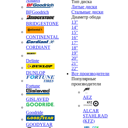
Antares
Тип диска
Литые диски
Стальные диски
BFGoodrich
Диаметр обода
13"
BRIDGESTONE
14"
15"
CONTINENTAL
16"
17"
CORDIANT
18"
19"
20"
Delinte
21"
22"
DUNLOP
Все производители
Популярные
производители
Fortune
AEZ
GISLAVED
ALCAR
Goodride
STAHLRAD
(KFZ)
GOODYEAR