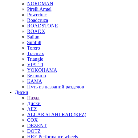
NORDMAN
Pirelli Amtel
Powertrac
Roadcruza
ROADSTONE
ROADX
Sailun
Sunfull
Torero
Tracmax
Triangle
VIATTI
YOKOHAMA
Белшина
КАМА
Путь из названий разделов
Диски
Назад
Диски
AEZ
ALCAR STAHLRAD (KFZ)
COX
DEZENT
DOTZ
HRE Performance wheels