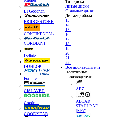
Antares
Тип диска
Литые диски
Стальные диски
BFGoodrich
Диаметр обода
13"
BRIDGESTONE
14"
15"
CONTINENTAL
16"
17"
CORDIANT
18"
19"
20"
Delinte
21"
22"
DUNLOP
Все производители
Популярные
производители
Fortune
AEZ
GISLAVED
ALCAR
Goodride
STAHLRAD
(KFZ)
GOODYEAR