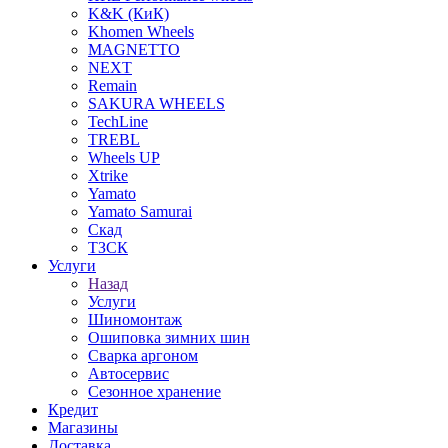
K&K (КиК)
Khomen Wheels
MAGNETTO
NEXT
Remain
SAKURA WHEELS
TechLine
TREBL
Wheels UP
Xtrike
Yamato
Yamato Samurai
Скад
ТЗСК
Услуги
Назад
Услуги
Шиномонтаж
Ошиповка зимних шин
Сварка аргоном
Автосервис
Сезонное хранение
Кредит
Магазины
Доставка