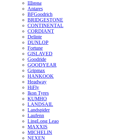
Шины
Antares
BFGoodrich
BRIDGESTONE
CONTINENTAL
CORDIANT
Delinte
DUNLOP
Fortune
GISLAVED
Goodride
GOODYEAR
Gripmax
HANKOOK
Headway
HiFly
Ikon Tyres
KUMHO
LANDSAIL
Landspider
Laufenn
LingLong Leao
MAXXIS
MICHELIN
NEXEN