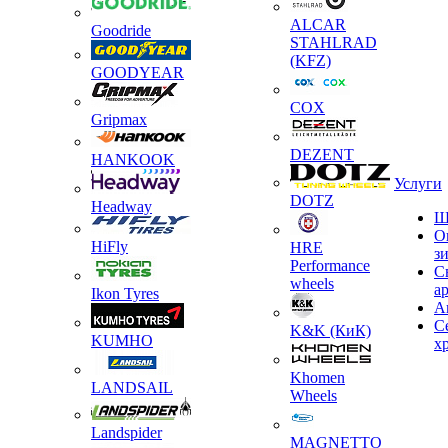
ALCAR
Goodride
STAHLRAD
(KFZ)
GOODYEAR
COX
Gripmax
DEZENT
HANKOOK
Услуги
DOTZ
Headway
Ш
О
HiFly
HRE
з
Performance
С
wheels
а
Ikon Tyres
А
С
K&K (КиК)
KUMHO
х
Khomen
LANDSAIL
Wheels
Landspider
MAGNETTO