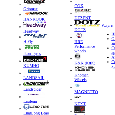
COX
Gripmax
DEZENT
HANKOOK
Услуги
DOTZ
Headway
Ш
О
HiFly
HRE
з
Performance
С
wheels
а
Ikon Tyres
А
С
K&K (КиК)
KUMHO
х
Khomen
LANDSAIL
Wheels
Landspider
MAGNETTO
Laufenn
NEXT
LingLong Leao