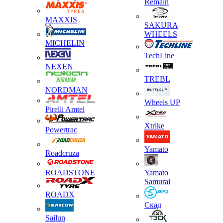
Remain
MAXXIS
SAKURA
WHEELS
MICHELIN
TechLine
NEXEN
TREBL
NORDMAN
Wheels UP
Pirelli Amtel
Xtrike
Powertrac
Yamato
Roadcruza
ROADSTONE
Yamato
Samurai
ROADX
Скад
Sailun