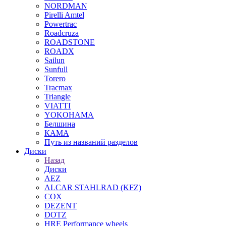
NORDMAN
Pirelli Amtel
Powertrac
Roadcruza
ROADSTONE
ROADX
Sailun
Sunfull
Torero
Tracmax
Triangle
VIATTI
YOKOHAMA
Белшина
КАМА
Путь из названий разделов
Диски
Назад
Диски
AEZ
ALCAR STAHLRAD (KFZ)
COX
DEZENT
DOTZ
HRE Performance wheels