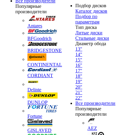
Все производители
Подбор дисков
Популярные
Каталог дисков
производители
Подбор по
параметрам
Antares
Тип диска
Литые диски
Стальные диски
BFGoodrich
Диаметр обода
13"
BRIDGESTONE
14"
15"
CONTINENTAL
16"
17"
CORDIANT
18"
19"
20"
Delinte
21"
22"
DUNLOP
Все производители
Популярные
производители
Fortune
AEZ
GISLAVED