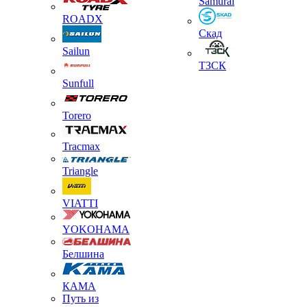
Samurai
ROADX
Скад
Sailun
ТЗСК
Sunfull
Torero
Tracmax
Triangle
VIATTI
YOKOHAMA
Белшина
КАМА
Путь из