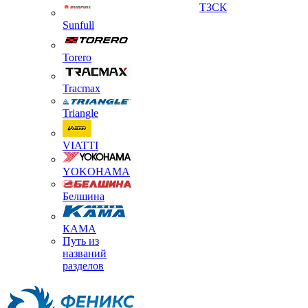
ТЗСК
Sunfull
Torero
Tracmax
Triangle
VIATTI
YOKOHAMA
Белшина
КАМА
Путь из
названий
разделов