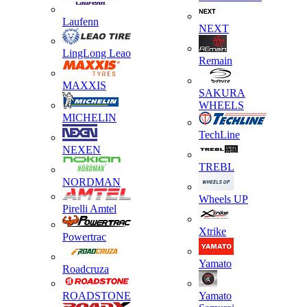
Laufenn
NEXT
LingLong Leao
Remain
MAXXIS
SAKURA
WHEELS
MICHELIN
TechLine
NEXEN
TREBL
NORDMAN
Wheels UP
Pirelli Amtel
Xtrike
Powertrac
Yamato
Roadcruza
ROADSTONE
Yamato