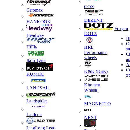
COX
Gripmax
DEZENT
HANKOOK
Услуги
DOTZ
Headway
Ш
О
HiFly
HRE
з
Performance
С
wheels
а
Ikon Tyres
А
С
K&K (КиК)
KUMHO
х
Khomen
LANDSAIL
Wheels
Landspider
MAGNETTO
Laufenn
NEXT
LingLong Leao