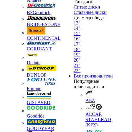
Antares
Тип диска
Литые диски
Стальные диски
BFGoodrich
Диаметр обода
13"
BRIDGESTONE
14"
15"
CONTINENTAL
16"
17"
CORDIANT
18"
19"
20"
Delinte
21"
22"
DUNLOP
Все производители
Популярные
производители
Fortune
AEZ
GISLAVED
ALCAR
Goodride
STAHLRAD
(KFZ)
GOODYEAR