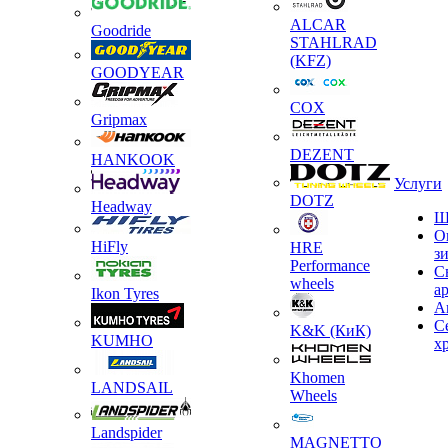
ALCAR
Goodride
STAHLRAD
(KFZ)
GOODYEAR
COX
Gripmax
DEZENT
HANKOOK
Услуги
DOTZ
Headway
Ш
О
HiFly
HRE
з
Performance
С
wheels
а
Ikon Tyres
А
С
K&K (КиК)
KUMHO
х
Khomen
LANDSAIL
Wheels
Landspider
MAGNETTO