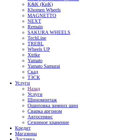
K&K (КиК)
Khomen Wheels
MAGNETTO
NEXT
Remain
SAKURA WHEELS
TechLine
TREBL
Wheels UP
Xtrike
Yamato
Yamato Samurai
Скад
ТЗСК
Услуги
Назад
Услуги
Шиномонтаж
Ошиповка зимних шин
Сварка аргоном
Автосервис
Сезонное хранение
Кредит
Магазины
Доставка