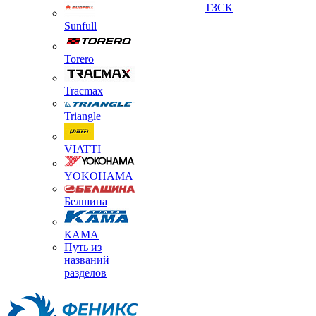
ТЗСК
Sunfull
Torero
Tracmax
Triangle
VIATTI
YOKOHAMA
Белшина
КАМА
Путь из
названий
разделов