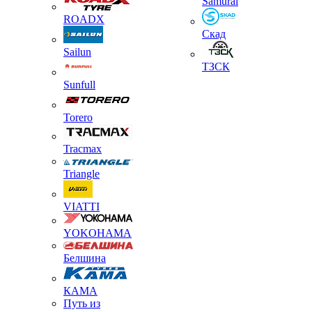
Samurai
ROADX
Скад
Sailun
ТЗСК
Sunfull
Torero
Tracmax
Triangle
VIATTI
YOKOHAMA
Белшина
КАМА
Путь из