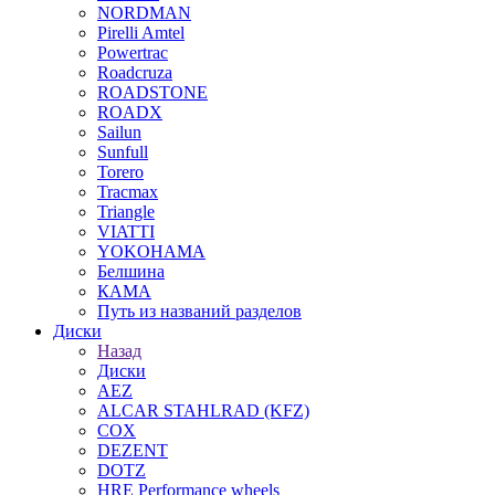
NORDMAN
Pirelli Amtel
Powertrac
Roadcruza
ROADSTONE
ROADX
Sailun
Sunfull
Torero
Tracmax
Triangle
VIATTI
YOKOHAMA
Белшина
КАМА
Путь из названий разделов
Диски
Назад
Диски
AEZ
ALCAR STAHLRAD (KFZ)
COX
DEZENT
DOTZ
HRE Performance wheels