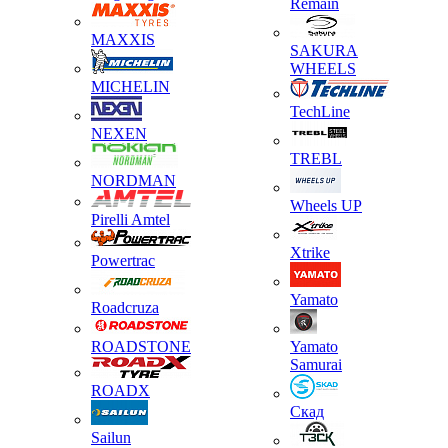
Remain
MAXXIS
SAKURA
WHEELS
MICHELIN
TechLine
NEXEN
TREBL
NORDMAN
Wheels UP
Pirelli Amtel
Xtrike
Powertrac
Yamato
Roadcruza
ROADSTONE
Yamato
Samurai
ROADX
Скад
Sailun