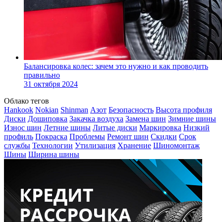
Балансировка колес: зачем это нужно и как проводить
правильно
31 октября 2024
Облако тегов
Hankook
Nokian
Shinman
Азот
Безопасность
Высота профиля
Диски
Дошиповка
Закачка воздуха
Замена шин
Зимние шины
Износ шин
Летние шины
Литые диски
Маркировка
Низкий
профиль
Покраска
Проблемы
Ремонт шин
Скидки
Срок
службы
Технологии
Утилизация
Хранение
Шиномонтаж
Шины
Ширина шины