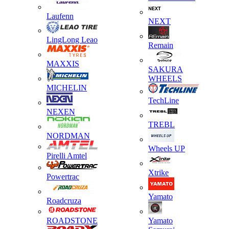
Laufenn
NEXT
LingLong Leao
Remain
MAXXIS
SAKURA
WHEELS
MICHELIN
TechLine
NEXEN
TREBL
NORDMAN
Wheels UP
Pirelli Amtel
Xtrike
Powertrac
Yamato
Roadcruza
ROADSTONE
Yamato