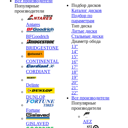
Все производители
Подбор дисков
Популярные
Каталог дисков
производители
Подбор по
параметрам
Antares
Тип диска
Литые диски
Стальные диски
BFGoodrich
Диаметр обода
13"
BRIDGESTONE
14"
15"
CONTINENTAL
16"
17"
CORDIANT
18"
19"
20"
Delinte
21"
22"
DUNLOP
Все производители
Популярные
производители
Fortune
AEZ
GISLAVED