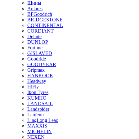
Шины
Antares
BFGoodrich
BRIDGESTONE
CONTINENTAL
CORDIANT
Delinte
DUNLOP
Fortune
GISLAVED
Goodride
GOODYEAR
Gripmax
HANKOOK
Headway
HiFly
Ikon Tyres
KUMHO
LANDSAIL
Landspider
Laufenn
LingLong Leao
MAXXIS
MICHELIN
NEXEN