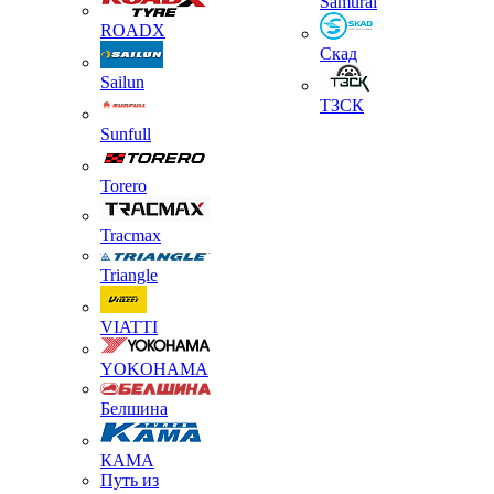
Samurai
ROADX
Скад
Sailun
ТЗСК
Sunfull
Torero
Tracmax
Triangle
VIATTI
YOKOHAMA
Белшина
КАМА
Путь из