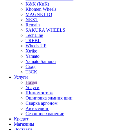
K&K (КиК)
Khomen Wheels
MAGNETTO
NEXT
Remain
SAKURA WHEELS
TechLine
TREBL
Wheels UP
Xtrike
Yamato
Yamato Samurai
Скад
ТЗСК
Услуги
Назад
Услуги
Шиномонтаж
Ошиповка зимних шин
Сварка аргоном
Автосервис
Сезонное хранение
Кредит
Магазины
Доставка