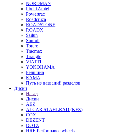
NORDMAN
Pirelli Amtel
Powertrac
Roadcruza
ROADSTONE
ROADX
Sailun
Sunfull
Torero
Tracmax
Triangle
VIATTI
YOKOHAMA
Белшина
КАМА
Путь из названий разделов
Диски
Назад
Диски
AEZ
ALCAR STAHLRAD (KFZ)
COX
DEZENT
DOTZ
HRE Performance wheels