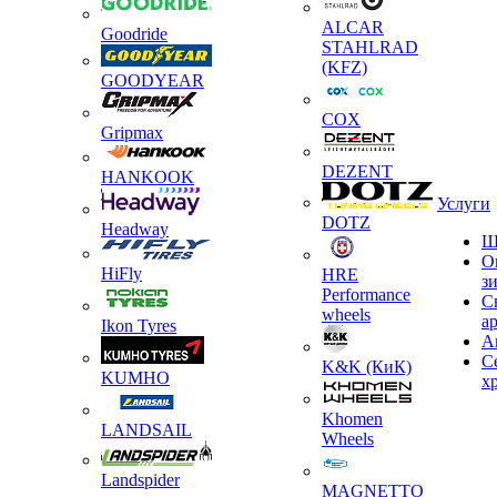
ALCAR
Goodride
STAHLRAD
(KFZ)
GOODYEAR
COX
Gripmax
DEZENT
HANKOOK
Услуги
DOTZ
Headway
Ш
О
HiFly
HRE
з
Performance
С
wheels
а
Ikon Tyres
А
С
K&K (КиК)
KUMHO
х
Khomen
LANDSAIL
Wheels
Landspider
MAGNETTO