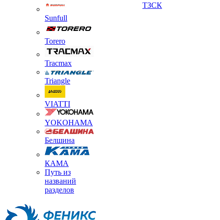
ТЗСК
Sunfull
Torero
Tracmax
Triangle
VIATTI
YOKOHAMA
Белшина
КАМА
Путь из
названий
разделов