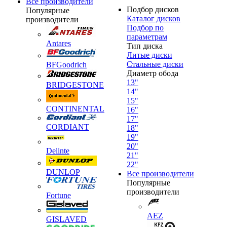
Все производители
Подбор дисков
Популярные
Каталог дисков
производители
Подбор по
параметрам
Antares
Тип диска
Литые диски
Стальные диски
BFGoodrich
Диаметр обода
13"
BRIDGESTONE
14"
15"
CONTINENTAL
16"
17"
CORDIANT
18"
19"
20"
Delinte
21"
22"
DUNLOP
Все производители
Популярные
производители
Fortune
AEZ
GISLAVED