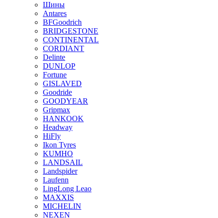
Шины
Antares
BFGoodrich
BRIDGESTONE
CONTINENTAL
CORDIANT
Delinte
DUNLOP
Fortune
GISLAVED
Goodride
GOODYEAR
Gripmax
HANKOOK
Headway
HiFly
Ikon Tyres
KUMHO
LANDSAIL
Landspider
Laufenn
LingLong Leao
MAXXIS
MICHELIN
NEXEN