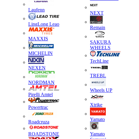
Laufenn
NEXT
LingLong Leao
Remain
MAXXIS
SAKURA
WHEELS
MICHELIN
TechLine
NEXEN
TREBL
NORDMAN
Wheels UP
Pirelli Amtel
Xtrike
Powertrac
Yamato
Roadcruza
ROADSTONE
Yamato