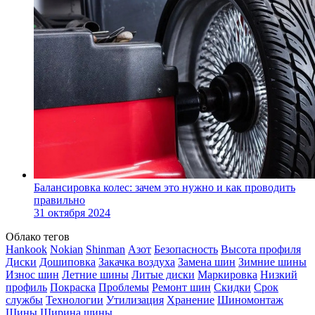
Балансировка колес: зачем это нужно и как проводить
правильно
31 октября 2024
Облако тегов
Hankook
Nokian
Shinman
Азот
Безопасность
Высота профиля
Диски
Дошиповка
Закачка воздуха
Замена шин
Зимние шины
Износ шин
Летние шины
Литые диски
Маркировка
Низкий
профиль
Покраска
Проблемы
Ремонт шин
Скидки
Срок
службы
Технологии
Утилизация
Хранение
Шиномонтаж
Шины
Ширина шины