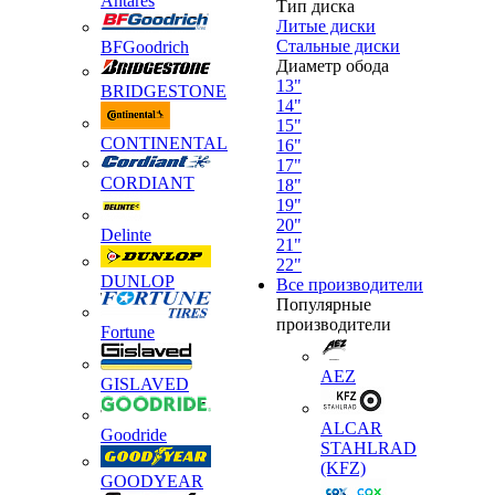
Antares
Тип диска
Литые диски
Стальные диски
BFGoodrich
Диаметр обода
13"
BRIDGESTONE
14"
15"
CONTINENTAL
16"
17"
CORDIANT
18"
19"
20"
Delinte
21"
22"
DUNLOP
Все производители
Популярные
производители
Fortune
AEZ
GISLAVED
ALCAR
Goodride
STAHLRAD
(KFZ)
GOODYEAR