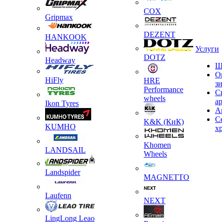
COX
Gripmax
DEZENT
HANKOOK
Услуги
DOTZ
Headway
Ш
О
HiFly
HRE
з
Performance
С
wheels
а
Ikon Tyres
А
С
K&K (КиК)
KUMHO
х
Khomen
LANDSAIL
Wheels
Landspider
MAGNETTO
Laufenn
NEXT
LingLong Leao