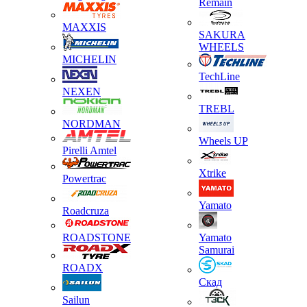
Remain
MAXXIS
SAKURA
WHEELS
MICHELIN
TechLine
NEXEN
TREBL
NORDMAN
Wheels UP
Pirelli Amtel
Xtrike
Powertrac
Yamato
Roadcruza
ROADSTONE
Yamato
Samurai
ROADX
Скад
Sailun