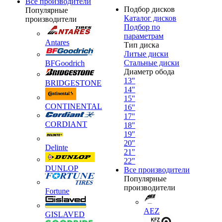
Все производители
Подбор дисков
Популярные
Каталог дисков
производители
Подбор по
параметрам
Antares
Тип диска
Литые диски
Стальные диски
BFGoodrich
Диаметр обода
13"
BRIDGESTONE
14"
15"
CONTINENTAL
16"
17"
CORDIANT
18"
19"
20"
Delinte
21"
22"
DUNLOP
Все производители
Популярные
производители
Fortune
AEZ
GISLAVED