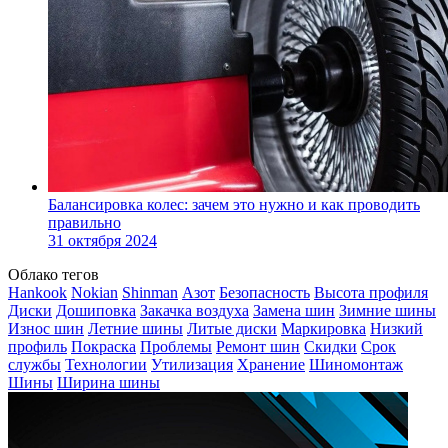
Балансировка колес: зачем это нужно и как проводить
правильно
31 октября 2024
Облако тегов
Hankook
Nokian
Shinman
Азот
Безопасность
Высота профиля
Диски
Дошиповка
Закачка воздуха
Замена шин
Зимние шины
Износ шин
Летние шины
Литые диски
Маркировка
Низкий
профиль
Покраска
Проблемы
Ремонт шин
Скидки
Срок
службы
Технологии
Утилизация
Хранение
Шиномонтаж
Шины
Ширина шины