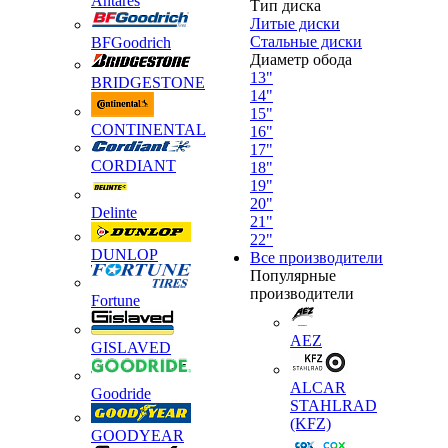
Antares
Тип диска
Литые диски
Стальные диски
BFGoodrich
Диаметр обода
13"
BRIDGESTONE
14"
15"
CONTINENTAL
16"
17"
CORDIANT
18"
19"
20"
Delinte
21"
22"
DUNLOP
Все производители
Популярные
производители
Fortune
AEZ
GISLAVED
ALCAR
Goodride
STAHLRAD
(KFZ)
GOODYEAR