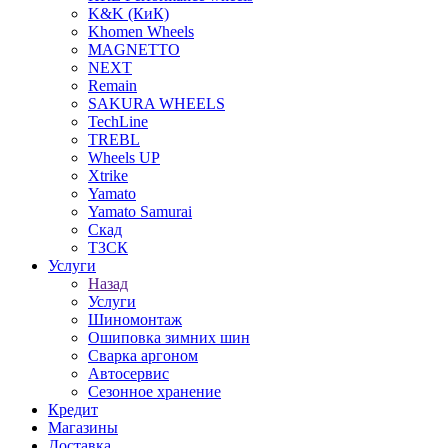
K&K (КиК)
Khomen Wheels
MAGNETTO
NEXT
Remain
SAKURA WHEELS
TechLine
TREBL
Wheels UP
Xtrike
Yamato
Yamato Samurai
Скад
ТЗСК
Услуги
Назад
Услуги
Шиномонтаж
Ошиповка зимних шин
Сварка аргоном
Автосервис
Сезонное хранение
Кредит
Магазины
Доставка