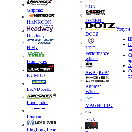
COX
Gripmax
DEZENT
HANKOOK
Услуги
DOTZ
Headway
Ш
О
HiFly
HRE
з
Performance
С
wheels
а
Ikon Tyres
А
С
K&K (КиК)
KUMHO
х
Khomen
LANDSAIL
Wheels
Landspider
MAGNETTO
Laufenn
NEXT
LingLong Leao