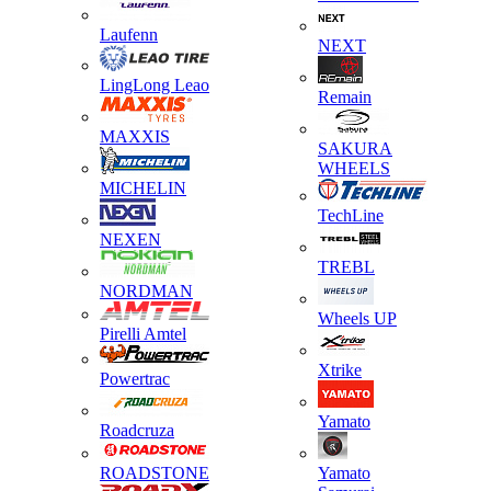
Laufenn
NEXT
LingLong Leao
Remain
MAXXIS
SAKURA
WHEELS
MICHELIN
TechLine
NEXEN
TREBL
NORDMAN
Wheels UP
Pirelli Amtel
Xtrike
Powertrac
Yamato
Roadcruza
ROADSTONE
Yamato