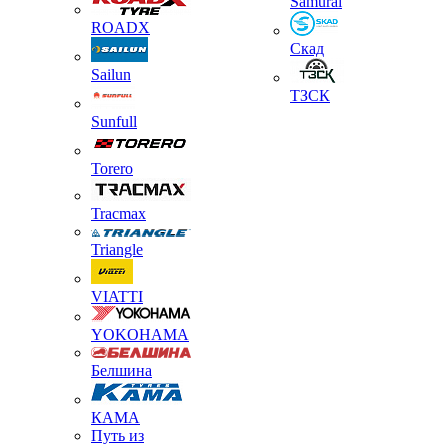
Samurai
ROADX
Скад
Sailun
ТЗСК
Sunfull
Torero
Tracmax
Triangle
VIATTI
YOKOHAMA
Белшина
КАМА
Путь из