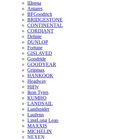
Шины
Antares
BFGoodrich
BRIDGESTONE
CONTINENTAL
CORDIANT
Delinte
DUNLOP
Fortune
GISLAVED
Goodride
GOODYEAR
Gripmax
HANKOOK
Headway
HiFly
Ikon Tyres
KUMHO
LANDSAIL
Landspider
Laufenn
LingLong Leao
MAXXIS
MICHELIN
NEXEN