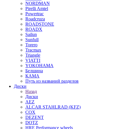
NORDMAN
Pirelli Amtel
Powertrac
Roadcruza
ROADSTONE
ROADX
Sailun
Sunfull
Torero
Tracmax
Triangle
VIATTI
YOKOHAMA
Белшина
КАМА
Путь из названий разделов
Диски
Назад
Диски
AEZ
ALCAR STAHLRAD (KFZ)
COX
DEZENT
DOTZ
HRE Performance wheels