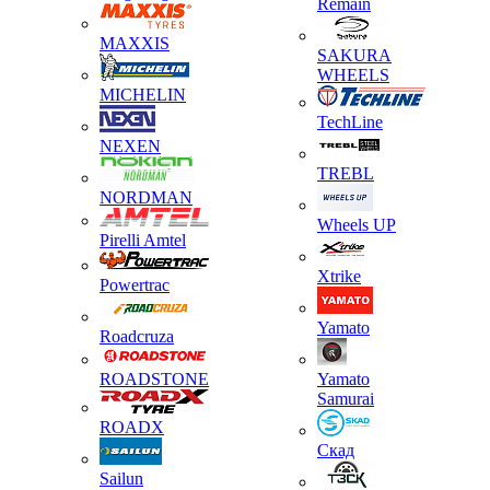
Remain
MAXXIS
SAKURA
WHEELS
MICHELIN
TechLine
NEXEN
TREBL
NORDMAN
Wheels UP
Pirelli Amtel
Xtrike
Powertrac
Yamato
Roadcruza
ROADSTONE
Yamato
Samurai
ROADX
Скад
Sailun