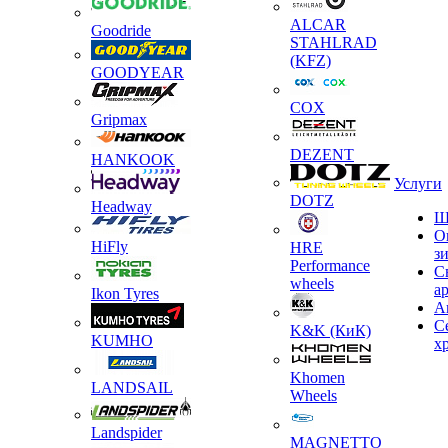
ALCAR
Goodride
STAHLRAD
(KFZ)
GOODYEAR
COX
Gripmax
DEZENT
HANKOOK
Услуги
DOTZ
Headway
Ш
О
HiFly
HRE
з
Performance
С
wheels
а
Ikon Tyres
А
С
K&K (КиК)
KUMHO
х
Khomen
LANDSAIL
Wheels
Landspider
MAGNETTO