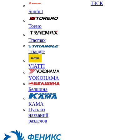
ТЗСК
Sunfull
Torero
Tracmax
Triangle
VIATTI
YOKOHAMA
Белшина
КАМА
Путь из
названий
разделов