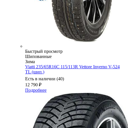
Быстрый просмотр
Шипованные
Зима
Viatti 235/65R16C 115/113R Vettore Inverno V-524
TL (шип.)
Есть в наличии (40)
12 790
₽
Подробнее