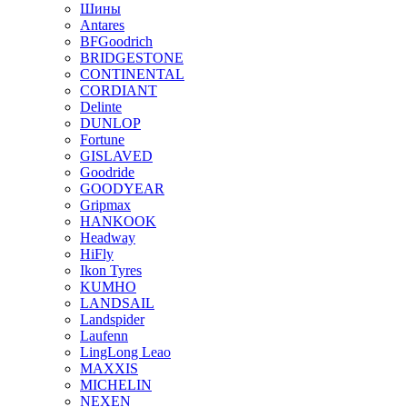
Шины
Antares
BFGoodrich
BRIDGESTONE
CONTINENTAL
CORDIANT
Delinte
DUNLOP
Fortune
GISLAVED
Goodride
GOODYEAR
Gripmax
HANKOOK
Headway
HiFly
Ikon Tyres
KUMHO
LANDSAIL
Landspider
Laufenn
LingLong Leao
MAXXIS
MICHELIN
NEXEN