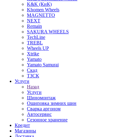
K&K (КиК)
Khomen Wheels
MAGNETTO
NEXT
Remain
SAKURA WHEELS
TechLine
TREBL
Wheels UP
Xtrike
Yamato
Yamato Samurai
Скад
ТЗСК
Услуги
Назад
Услуги
Шиномонтаж
Ошиповка зимних шин
Сварка аргоном
Автосервис
Сезонное хранение
Кредит
Магазины
Доставка