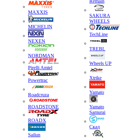
Remain
MAXXIS
SAKURA
WHEELS
MICHELIN
TechLine
NEXEN
TREBL
NORDMAN
Wheels UP
Pirelli Amtel
Xtrike
Powertrac
Yamato
Roadcruza
ROADSTONE
Yamato
Samurai
ROADX
Скад
Sailun