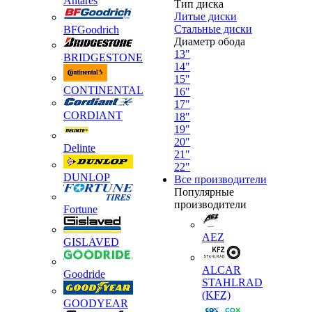
Antares
Тип диска
Литые диски
Стальные диски
BFGoodrich
Диаметр обода
13"
BRIDGESTONE
14"
15"
CONTINENTAL
16"
17"
CORDIANT
18"
19"
20"
Delinte
21"
22"
DUNLOP
Все производители
Популярные
производители
Fortune
AEZ
GISLAVED
ALCAR
Goodride
STAHLRAD
(KFZ)
GOODYEAR