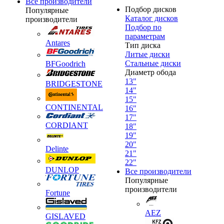
Все производители
Подбор дисков
Популярные
Каталог дисков
производители
Подбор по
параметрам
Antares
Тип диска
Литые диски
Стальные диски
BFGoodrich
Диаметр обода
13"
BRIDGESTONE
14"
15"
CONTINENTAL
16"
17"
CORDIANT
18"
19"
20"
Delinte
21"
22"
DUNLOP
Все производители
Популярные
производители
Fortune
AEZ
GISLAVED