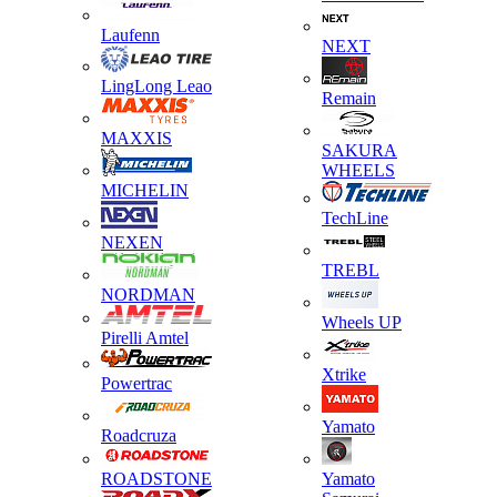
Laufenn
NEXT
LingLong Leao
Remain
MAXXIS
SAKURA
WHEELS
MICHELIN
TechLine
NEXEN
TREBL
NORDMAN
Wheels UP
Pirelli Amtel
Xtrike
Powertrac
Yamato
Roadcruza
ROADSTONE
Yamato