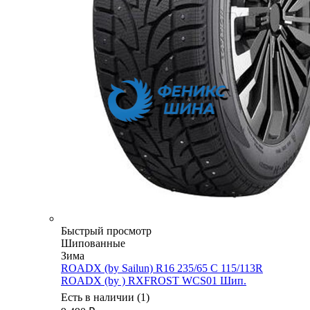
Быстрый просмотр
Шипованные
Зима
ROADX (by Sailun) R16 235/65 C 115/113R
ROADX (by ) RXFROST WCS01 Шип.
Есть в наличии (1)