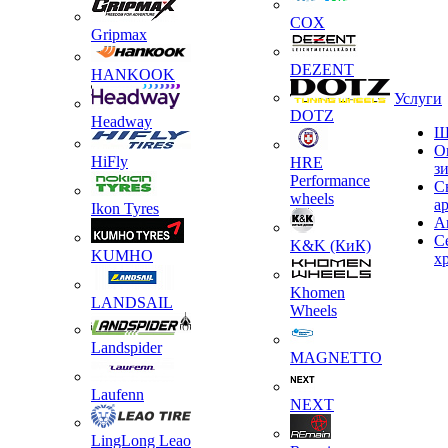
COX
Gripmax
DEZENT
HANKOOK
Услуги
DOTZ
Headway
Ш
О
HiFly
HRE
з
Performance
С
wheels
а
Ikon Tyres
А
С
K&K (КиК)
KUMHO
х
Khomen
LANDSAIL
Wheels
Landspider
MAGNETTO
Laufenn
NEXT
LingLong Leao