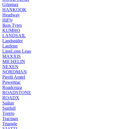
Gripmax
HANKOOK
Headway
HiFly
Ikon Tyres
KUMHO
LANDSAIL
Landspider
Laufenn
LingLong Leao
MAXXIS
MICHELIN
NEXEN
NORDMAN
Pirelli Amtel
Powertrac
Roadcruza
ROADSTONE
ROADX
Sailun
Sunfull
Torero
Tracmax
Triangle
VIATTI