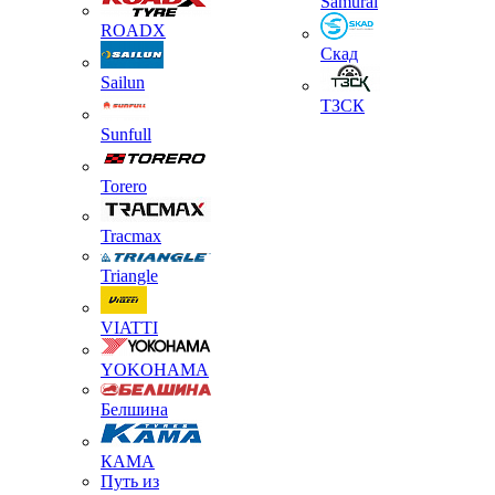
Samurai
ROADX
Скад
Sailun
ТЗСК
Sunfull
Torero
Tracmax
Triangle
VIATTI
YOKOHAMA
Белшина
КАМА
Путь из