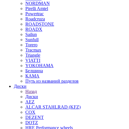
NORDMAN
Pirelli Amtel
Powertrac
Roadcruza
ROADSTONE
ROADX
Sailun
Sunfull
Torero
Tracmax
Triangle
VIATTI
YOKOHAMA
Белшина
КАМА
Путь из названий разделов
Диски
Назад
Диски
AEZ
ALCAR STAHLRAD (KFZ)
COX
DEZENT
DOTZ
HRE Performance wheels