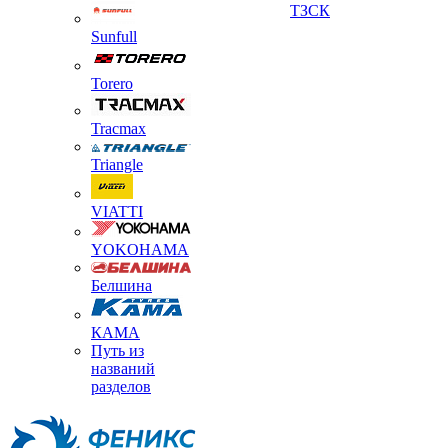
ТЗСК
Sunfull
Torero
Tracmax
Triangle
VIATTI
YOKOHAMA
Белшина
КАМА
Путь из
названий
разделов