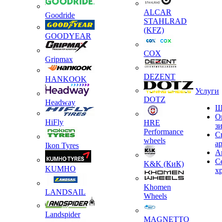
ALCAR
Goodride
STAHLRAD
(KFZ)
GOODYEAR
COX
Gripmax
DEZENT
HANKOOK
Услуги
DOTZ
Headway
Ш
О
HiFly
HRE
з
Performance
С
wheels
а
Ikon Tyres
А
С
K&K (КиК)
KUMHO
х
Khomen
LANDSAIL
Wheels
Landspider
MAGNETTO