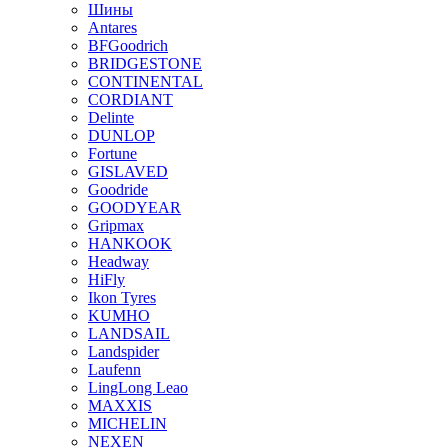
Шины
Antares
BFGoodrich
BRIDGESTONE
CONTINENTAL
CORDIANT
Delinte
DUNLOP
Fortune
GISLAVED
Goodride
GOODYEAR
Gripmax
HANKOOK
Headway
HiFly
Ikon Tyres
KUMHO
LANDSAIL
Landspider
Laufenn
LingLong Leao
MAXXIS
MICHELIN
NEXEN