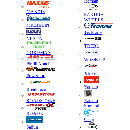
Remain
MAXXIS
SAKURA
WHEELS
MICHELIN
TechLine
NEXEN
TREBL
NORDMAN
Wheels UP
Pirelli Amtel
Xtrike
Powertrac
Yamato
Roadcruza
ROADSTONE
Yamato
Samurai
ROADX
Скад
Sailun