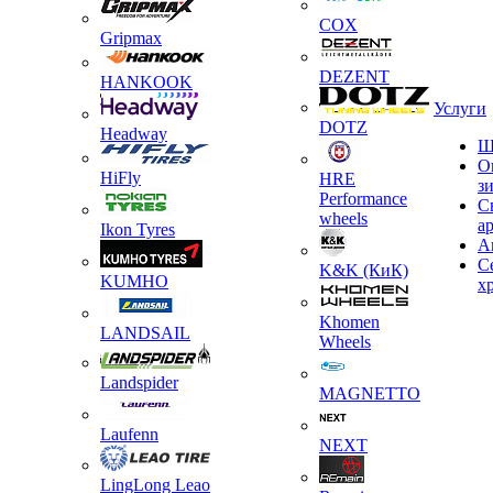
COX
Gripmax
DEZENT
HANKOOK
Услуги
DOTZ
Headway
Ш
О
HiFly
HRE
з
Performance
С
wheels
а
Ikon Tyres
А
С
K&K (КиК)
KUMHO
х
Khomen
LANDSAIL
Wheels
Landspider
MAGNETTO
Laufenn
NEXT
LingLong Leao