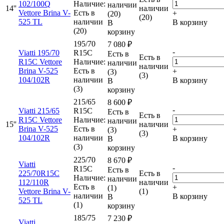
102/100Q
Наличие:
наличии
14''
наличии
Vettore Brina V-
Есть в
+
(20)
(20)
525 TL
наличии
В корзину
В
(20)
корзину
195/70
7 080
₽
-
Viatti 195/70
R15C
Есть в
Есть в
R15C Vettore
Наличие:
наличии
наличии
Brina V-525
Есть в
+
(3)
(3)
104/102R
наличии
В корзину
В
(3)
корзину
215/65
8 600
₽
-
Viatti 215/65
R15C
Есть в
Есть в
R15C Vettore
Наличие:
наличии
15''
наличии
Brina V-525
Есть в
+
(3)
(3)
104/102R
наличии
В корзину
В
(3)
корзину
225/70
8 670
₽
Viatti
-
R15C
Есть в
225/70R15C
Есть в
Наличие:
наличии
112/110R
наличии
Есть в
+
(1)
Vettore Brina V-
(1)
наличии
В корзину
В
525 TL
(1)
корзину
185/75
7 230
₽
Viatti