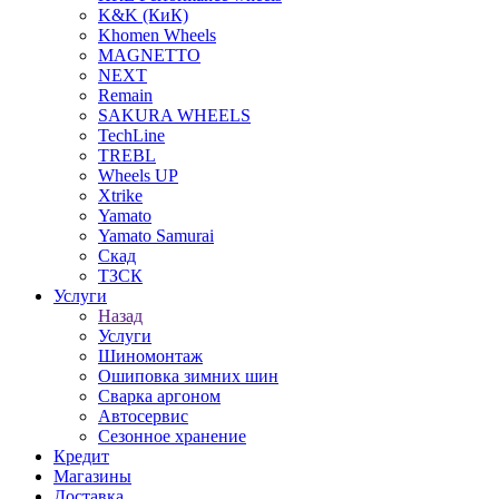
K&K (КиК)
Khomen Wheels
MAGNETTO
NEXT
Remain
SAKURA WHEELS
TechLine
TREBL
Wheels UP
Xtrike
Yamato
Yamato Samurai
Скад
ТЗСК
Услуги
Назад
Услуги
Шиномонтаж
Ошиповка зимних шин
Сварка аргоном
Автосервис
Сезонное хранение
Кредит
Магазины
Доставка