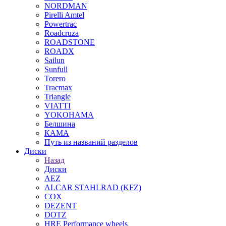
NORDMAN
Pirelli Amtel
Powertrac
Roadcruza
ROADSTONE
ROADX
Sailun
Sunfull
Torero
Tracmax
Triangle
VIATTI
YOKOHAMA
Белшина
КАМА
Путь из названий разделов
Диски
Назад
Диски
AEZ
ALCAR STAHLRAD (KFZ)
COX
DEZENT
DOTZ
HRE Performance wheels