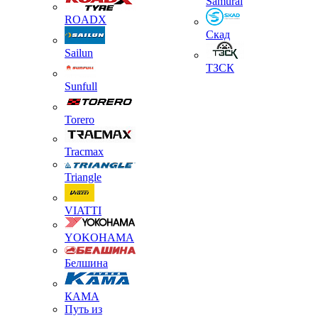
Samurai
ROADX
Скад
Sailun
ТЗСК
Sunfull
Torero
Tracmax
Triangle
VIATTI
YOKOHAMA
Белшина
КАМА
Путь из