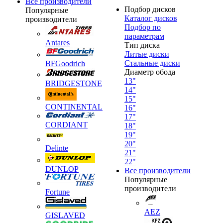
Все производители
Подбор дисков
Популярные
Каталог дисков
производители
Подбор по
параметрам
Antares
Тип диска
Литые диски
Стальные диски
BFGoodrich
Диаметр обода
13"
BRIDGESTONE
14"
15"
CONTINENTAL
16"
17"
CORDIANT
18"
19"
20"
Delinte
21"
22"
DUNLOP
Все производители
Популярные
производители
Fortune
AEZ
GISLAVED