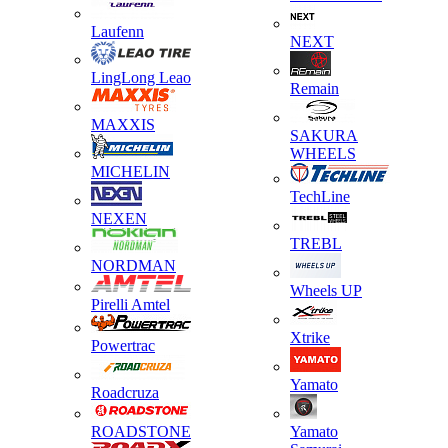
Laufenn
NEXT
LingLong Leao
Remain
MAXXIS
SAKURA
WHEELS
MICHELIN
TechLine
NEXEN
TREBL
NORDMAN
Wheels UP
Pirelli Amtel
Xtrike
Powertrac
Yamato
Roadcruza
ROADSTONE
Yamato