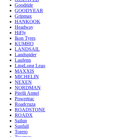
Goodride
GOODYEAR
Gripmax
HANKOOK
Headway
HiFly
Ikon Tyres
KUMHO
LANDSAIL
Landspider
Laufenn
LingLong Leao
MAXXIS
MICHELIN
NEXEN
NORDMAN
Pirelli Amtel
Powertrac
Roadcruza
ROADSTONE
ROADX
Sailun
Sunfull
Torero