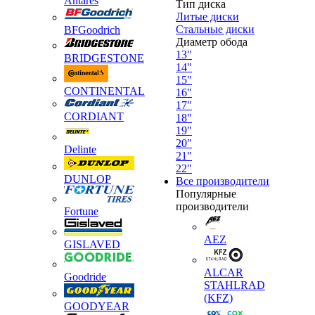
Antares
Тип диска
Литые диски
Стальные диски
BFGoodrich
Диаметр обода
13"
BRIDGESTONE
14"
15"
CONTINENTAL
16"
17"
CORDIANT
18"
19"
20"
Delinte
21"
22"
DUNLOP
Все производители
Популярные
производители
Fortune
AEZ
GISLAVED
ALCAR
Goodride
STAHLRAD
(KFZ)
GOODYEAR