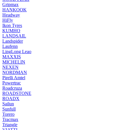
Gripmax
HANKOOK
Headway
HiFly
Ikon Tyres
KUMHO
LANDSAIL
Landspider
Laufenn
LingLong Leao
MAXXIS
MICHELIN
NEXEN
NORDMAN
Pirelli Amtel
Powertrac
Roadcruza
ROADSTONE
ROADX
Sailun
Sunfull
Torero
Tracmax
Triangle
VIATTI