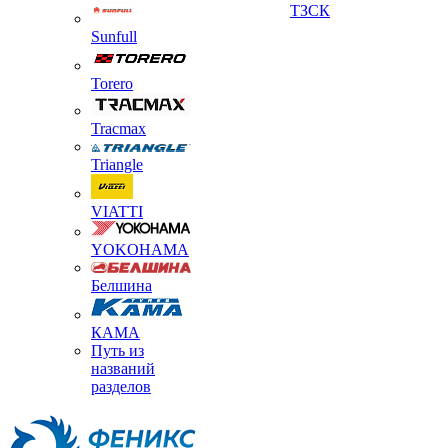
ТЗСК
Sunfull
Torero
Tracmax
Triangle
VIATTI
YOKOHAMA
Белшина
КАМА
Путь из
названий
разделов