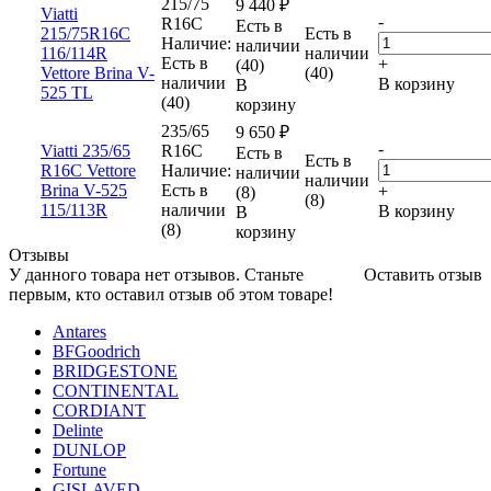
215/75
9 440
₽
Viatti
-
R16C
Есть в
215/75R16C
Есть в
Наличие:
наличии
116/114R
наличии
Есть в
+
(40)
Vettore Brina V-
(40)
наличии
В корзину
В
525 TL
(40)
корзину
235/65
9 650
₽
-
Viatti 235/65
R16C
Есть в
Есть в
R16C Vettore
Наличие:
наличии
наличии
Brina V-525
Есть в
+
(8)
(8)
115/113R
наличии
В корзину
В
(8)
корзину
Отзывы
У данного товара нет отзывов. Станьте
Оставить отзыв
первым, кто оставил отзыв об этом товаре!
Antares
BFGoodrich
BRIDGESTONE
CONTINENTAL
CORDIANT
Delinte
DUNLOP
Fortune
GISLAVED