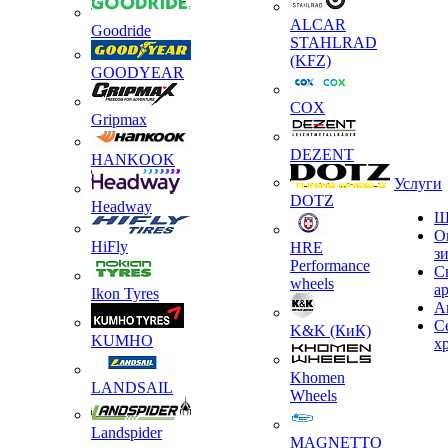
ALCAR
Goodride
STAHLRAD
(KFZ)
GOODYEAR
COX
Gripmax
DEZENT
HANKOOK
Услуги
DOTZ
Headway
Ш
О
HiFly
HRE
з
Performance
С
wheels
а
Ikon Tyres
А
С
K&K (КиК)
KUMHO
х
Khomen
LANDSAIL
Wheels
Landspider
MAGNETTO