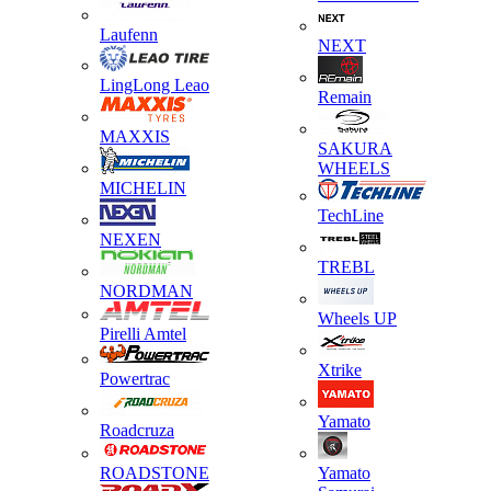
Laufenn
NEXT
LingLong Leao
Remain
MAXXIS
SAKURA
WHEELS
MICHELIN
TechLine
NEXEN
TREBL
NORDMAN
Wheels UP
Pirelli Amtel
Xtrike
Powertrac
Yamato
Roadcruza
ROADSTONE
Yamato