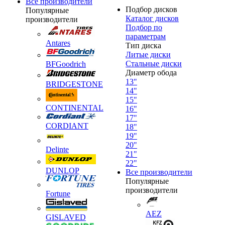
Все производители
Подбор дисков
Популярные
Каталог дисков
производители
Подбор по
параметрам
Antares
Тип диска
Литые диски
Стальные диски
BFGoodrich
Диаметр обода
13"
BRIDGESTONE
14"
15"
CONTINENTAL
16"
17"
CORDIANT
18"
19"
20"
Delinte
21"
22"
DUNLOP
Все производители
Популярные
производители
Fortune
AEZ
GISLAVED