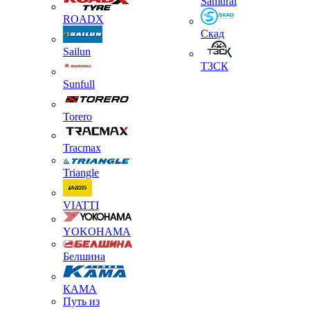
Samurai
ROADX
Скад
Sailun
ТЗСК
Sunfull
Torero
Tracmax
Triangle
VIATTI
YOKOHAMA
Белшина
КАМА
Путь из