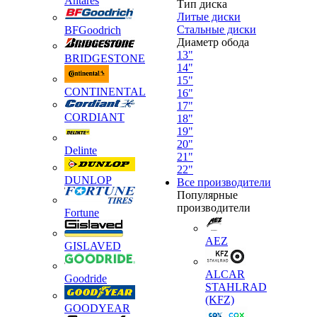
Antares
Тип диска
Литые диски
Стальные диски
BFGoodrich
Диаметр обода
13"
BRIDGESTONE
14"
15"
CONTINENTAL
16"
17"
CORDIANT
18"
19"
20"
Delinte
21"
22"
DUNLOP
Все производители
Популярные
производители
Fortune
AEZ
GISLAVED
ALCAR
Goodride
STAHLRAD
(KFZ)
GOODYEAR