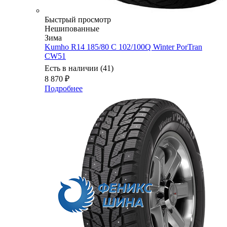
Быстрый просмотр
Нешипованные
Зима
Kumho R14 185/80 C 102/100Q Winter PorTran
CW51
Есть в наличии (41)
8 870
₽
Подробнее