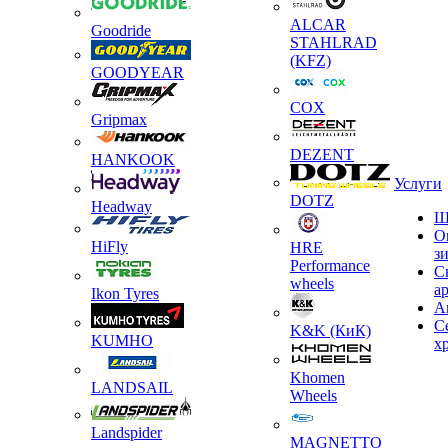
ALCAR
Goodride
STAHLRAD
(KFZ)
GOODYEAR
COX
Gripmax
DEZENT
HANKOOK
Услуги
DOTZ
Headway
Ш
О
HiFly
HRE
з
Performance
С
wheels
а
Ikon Tyres
А
С
K&K (КиК)
KUMHO
х
Khomen
LANDSAIL
Wheels
Landspider
MAGNETTO