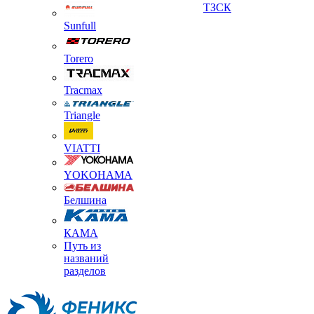
ТЗСК
Sunfull
Torero
Tracmax
Triangle
VIATTI
YOKOHAMA
Белшина
КАМА
Путь из
названий
разделов