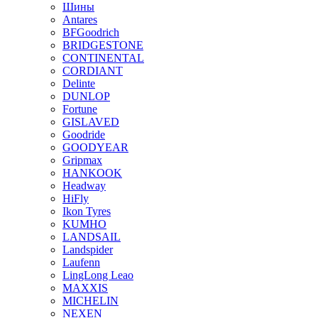
Шины
Antares
BFGoodrich
BRIDGESTONE
CONTINENTAL
CORDIANT
Delinte
DUNLOP
Fortune
GISLAVED
Goodride
GOODYEAR
Gripmax
HANKOOK
Headway
HiFly
Ikon Tyres
KUMHO
LANDSAIL
Landspider
Laufenn
LingLong Leao
MAXXIS
MICHELIN
NEXEN