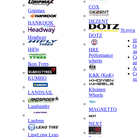
COX
Gripmax
DEZENT
HANKOOK
Услуги
DOTZ
Headway
Ш
О
HiFly
HRE
з
Performance
С
wheels
а
Ikon Tyres
А
С
K&K (КиК)
KUMHO
х
Khomen
LANDSAIL
Wheels
Landspider
MAGNETTO
Laufenn
NEXT
LingLong Leao