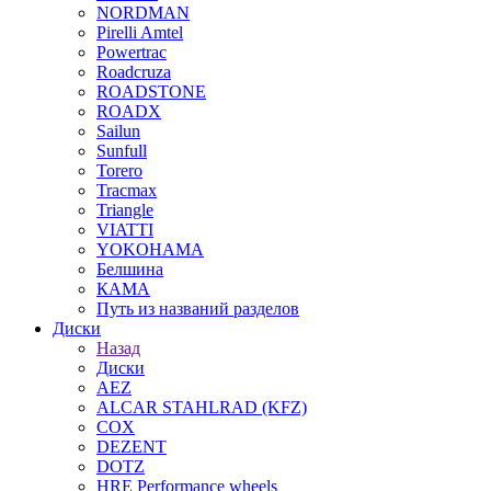
NORDMAN
Pirelli Amtel
Powertrac
Roadcruza
ROADSTONE
ROADX
Sailun
Sunfull
Torero
Tracmax
Triangle
VIATTI
YOKOHAMA
Белшина
КАМА
Путь из названий разделов
Диски
Назад
Диски
AEZ
ALCAR STAHLRAD (KFZ)
COX
DEZENT
DOTZ
HRE Performance wheels