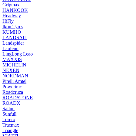
Gripmax
HANKOOK
Headway
HiFly
Ikon Tyres
KUMHO
LANDSAIL
Landspider
Laufenn
LingLong Leao
MAXXIS
MICHELIN
NEXEN
NORDMAN
Pirelli Amtel
Powertrac
Roadcruza
ROADSTONE
ROADX
Sailun
Sunfull
Torero
Tracmax
Triangle
VIATTI