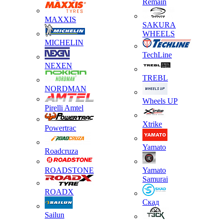
Remain
MAXXIS
SAKURA
WHEELS
MICHELIN
TechLine
NEXEN
TREBL
NORDMAN
Wheels UP
Pirelli Amtel
Xtrike
Powertrac
Yamato
Roadcruza
ROADSTONE
Yamato
Samurai
ROADX
Скад
Sailun