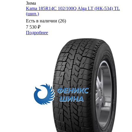
Зима
Kama 185R14C 102/100Q Alga LT (НК-534) TL
(шип.)
Есть в наличии (26)
7 530
₽
Подробнее