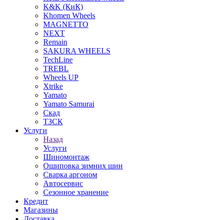
K&K (КиК)
Khomen Wheels
MAGNETTO
NEXT
Remain
SAKURA WHEELS
TechLine
TREBL
Wheels UP
Xtrike
Yamato
Yamato Samurai
Скад
ТЗСК
Услуги
Назад
Услуги
Шиномонтаж
Ошиповка зимних шин
Сварка аргоном
Автосервис
Сезонное хранение
Кредит
Магазины
Доставка