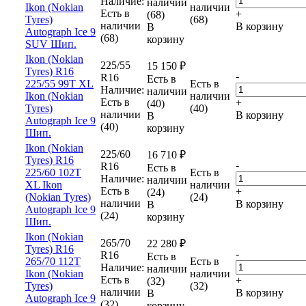
Наличие:
наличии
Ikon (Nokian
наличии
Есть в
+
(68)
Tyres)
(68)
наличии
В корзину
В
Autograph Ice 9
(68)
корзину
SUV Шип.
Ikon (Nokian
225/55
15 150
₽
Tyres) R16
-
R16
Есть в
225/55 99T XL
Есть в
Наличие:
наличии
Ikon (Nokian
наличии
Есть в
+
(40)
Tyres)
(40)
наличии
В корзину
В
Autograph Ice 9
(40)
корзину
Шип.
Ikon (Nokian
225/60
16 710
₽
Tyres) R16
-
R16
Есть в
225/60 102T
Есть в
Наличие:
наличии
XL Ikon
наличии
Есть в
+
(24)
(Nokian Tyres)
(24)
наличии
В корзину
В
Autograph Ice 9
(24)
корзину
Шип.
Ikon (Nokian
265/70
22 280
₽
Tyres) R16
-
R16
Есть в
265/70 112T
Есть в
Наличие:
наличии
Ikon (Nokian
наличии
Есть в
+
(32)
Tyres)
(32)
наличии
В корзину
В
Autograph Ice 9
(32)
корзину