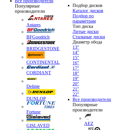
Все производители
Подбор дисков
Популярные
Каталог дисков
производители
Подбор по
параметрам
Antares
Тип диска
Литые диски
Стальные диски
BFGoodrich
Диаметр обода
13"
BRIDGESTONE
14"
15"
CONTINENTAL
16"
17"
CORDIANT
18"
19"
20"
Delinte
21"
22"
DUNLOP
Все производители
Популярные
производители
Fortune
AEZ
GISLAVED