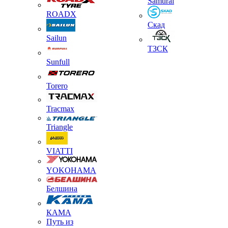
Samurai
ROADX
Скад
Sailun
ТЗСК
Sunfull
Torero
Tracmax
Triangle
VIATTI
YOKOHAMA
Белшина
КАМА
Путь из