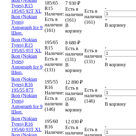
Ikon (Nokian
185/65
7 930
₽
Tyres) R15
-
R15
Есть в
185/65 92T XL
Есть в
Наличие:
наличии
Ikon (Nokian
наличии
Есть в
+
(161)
Tyres)
(161)
наличии
В корзину
В
Autograph Ice 9
(161)
корзину
Шип.
Ikon (Nokian
195/65
8 680
₽
Tyres) R15
-
R15
Есть в
195/65 95T XL
Есть в
Наличие:
наличии
Ikon (Nokian
наличии
Есть в
+
(131)
Tyres)
(131)
наличии
В корзину
В
Autograph Ice 9
(131)
корзину
Шип.
Ikon (Nokian
195/55
12 890
₽
Tyres) R16
-
R16
Есть в
195/55 87T
Есть в
Наличие:
наличии
Ikon (Nokian
наличии
Есть в
+
(146)
Tyres)
(146)
наличии
В корзину
В
Autograph Ice 9
(146)
корзину
Шип.
Ikon (Nokian
195/60
12 030
₽
Tyres) R16
-
R16
Есть в
195/60 93T XL
Есть в
Наличие:
наличии
Ikon (Nokian
наличии