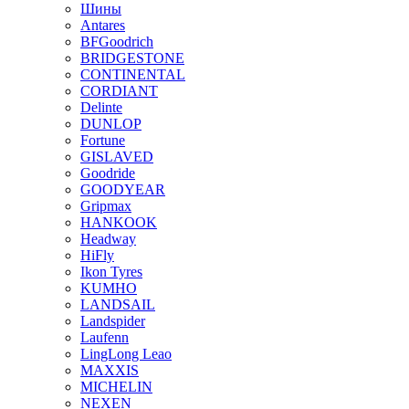
Шины
Antares
BFGoodrich
BRIDGESTONE
CONTINENTAL
CORDIANT
Delinte
DUNLOP
Fortune
GISLAVED
Goodride
GOODYEAR
Gripmax
HANKOOK
Headway
HiFly
Ikon Tyres
KUMHO
LANDSAIL
Landspider
Laufenn
LingLong Leao
MAXXIS
MICHELIN
NEXEN