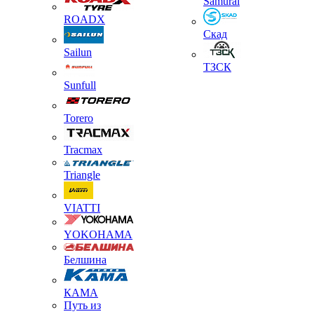
Samurai
ROADX
Скад
Sailun
ТЗСК
Sunfull
Torero
Tracmax
Triangle
VIATTI
YOKOHAMA
Белшина
КАМА
Путь из