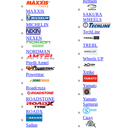
Remain
MAXXIS
SAKURA
WHEELS
MICHELIN
TechLine
NEXEN
TREBL
NORDMAN
Wheels UP
Pirelli Amtel
Xtrike
Powertrac
Yamato
Roadcruza
ROADSTONE
Yamato
Samurai
ROADX
Скад
Sailun