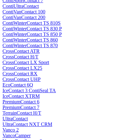
ContiSportContact 7
ContiUltraContact
ContiVanContact 100
ContiVanContact 200
ContiWinterContact TS 810S
ContiWinterContact TS 830 P
ContiWinterContact TS 850 P
ContiWinterContact TS 860
ContiWinterContact TS 870
CrossContact ATR
CrossContact H/T
CrossContact LX Sport
CrossContact LX25
CrossContact RX
CrossContact UHP
EcoContact 6Q
IceContact 3 ContiSeal TA
IceContact XTRM
PremiumContact 6
PremiumContact 7
TerrainContact H/T
UltraContact
UltraContact NXT CRM
Vanco 2
VancoCamper