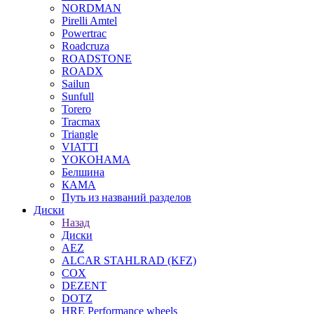
NORDMAN
Pirelli Amtel
Powertrac
Roadcruza
ROADSTONE
ROADX
Sailun
Sunfull
Torero
Tracmax
Triangle
VIATTI
YOKOHAMA
Белшина
КАМА
Путь из названий разделов
Диски
Назад
Диски
AEZ
ALCAR STAHLRAD (KFZ)
COX
DEZENT
DOTZ
HRE Performance wheels