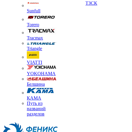
ТЗСК
Sunfull
Torero
Tracmax
Triangle
VIATTI
YOKOHAMA
Белшина
КАМА
Путь из
названий
разделов