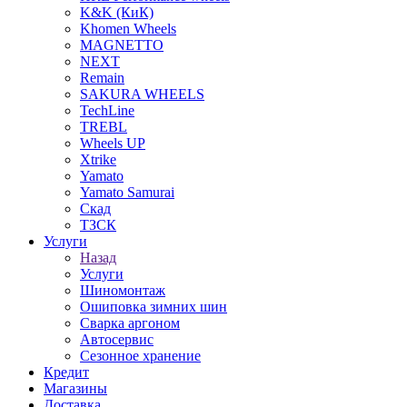
K&K (КиК)
Khomen Wheels
MAGNETTO
NEXT
Remain
SAKURA WHEELS
TechLine
TREBL
Wheels UP
Xtrike
Yamato
Yamato Samurai
Скад
ТЗСК
Услуги
Назад
Услуги
Шиномонтаж
Ошиповка зимних шин
Сварка аргоном
Автосервис
Сезонное хранение
Кредит
Магазины
Доставка