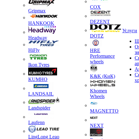
COX
Gripmax
DEZENT
HANKOOK
Услуги
DOTZ
Headway
Ш
О
HiFly
HRE
з
Performance
С
wheels
а
Ikon Tyres
А
С
K&K (КиК)
KUMHO
х
Khomen
LANDSAIL
Wheels
Landspider
MAGNETTO
Laufenn
NEXT
LingLong Leao