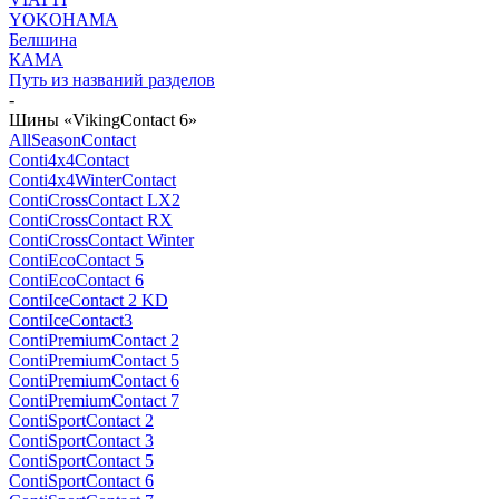
YOKOHAMA
Белшина
КАМА
Путь из названий разделов
-
Шины «VikingContact 6»
AllSeasonContact
Conti4x4Contact
Conti4x4WinterContact
ContiCrossContact LX2
ContiCrossContact RX
ContiCrossContact Winter
ContiEcoContact 5
ContiEcoContact 6
ContiIceContact 2 KD
ContiIceContact3
ContiPremiumContact 2
ContiPremiumContact 5
ContiPremiumContact 6
ContiPremiumContact 7
ContiSportContact 2
ContiSportContact 3
ContiSportContact 5
ContiSportContact 6