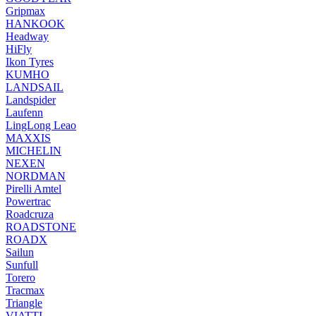
Gripmax
HANKOOK
Headway
HiFly
Ikon Tyres
KUMHO
LANDSAIL
Landspider
Laufenn
LingLong Leao
MAXXIS
MICHELIN
NEXEN
NORDMAN
Pirelli Amtel
Powertrac
Roadcruza
ROADSTONE
ROADX
Sailun
Sunfull
Torero
Tracmax
Triangle
VIATTI