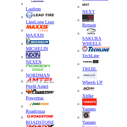
Laufenn
NEXT
LingLong Leao
Remain
MAXXIS
SAKURA
WHEELS
MICHELIN
TechLine
NEXEN
TREBL
NORDMAN
Wheels UP
Pirelli Amtel
Xtrike
Powertrac
Yamato
Roadcruza
ROADSTONE
Yamato