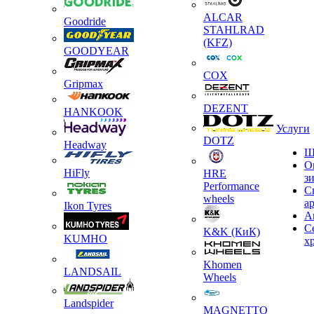
ALCAR
Goodride
STAHLRAD
(KFZ)
GOODYEAR
COX
Gripmax
DEZENT
HANKOOK
Услуги
DOTZ
Headway
Ш
О
HiFly
HRE
з
Performance
С
wheels
а
Ikon Tyres
А
С
K&K (КиК)
KUMHO
х
Khomen
LANDSAIL
Wheels
Landspider
MAGNETTO