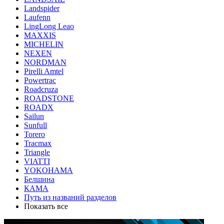
Landspider
Laufenn
LingLong Leao
MAXXIS
MICHELIN
NEXEN
NORDMAN
Pirelli Amtel
Powertrac
Roadcruza
ROADSTONE
ROADX
Sailun
Sunfull
Torero
Tracmax
Triangle
VIATTI
YOKOHAMA
Белшина
КАМА
Путь из названий разделов
Показать все