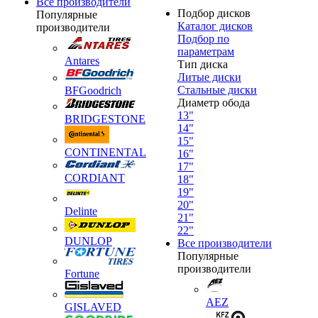
Все производители
Подбор дисков
Популярные
Каталог дисков
производители
Подбор по
параметрам
Antares
Тип диска
Литые диски
Стальные диски
BFGoodrich
Диаметр обода
13"
BRIDGESTONE
14"
15"
CONTINENTAL
16"
17"
CORDIANT
18"
19"
20"
Delinte
21"
22"
DUNLOP
Все производители
Популярные
производители
Fortune
AEZ
GISLAVED