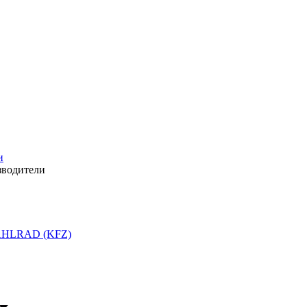
и
зводители
HLRAD (KFZ)