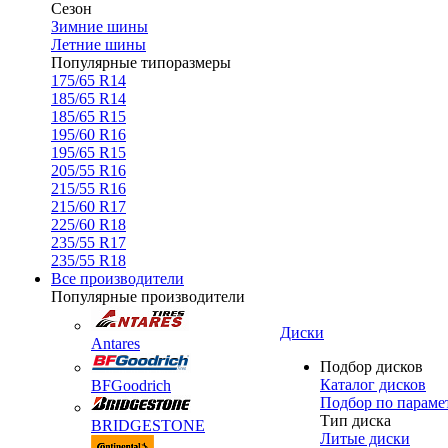
Сезон
Зимние шины
Летние шины
Популярные типоразмеры
175/65 R14
185/65 R14
185/65 R15
195/60 R16
195/65 R15
205/55 R16
215/55 R16
215/60 R17
225/60 R18
235/55 R17
235/55 R18
Все производители
Популярные производители
Диски
Antares
Подбор дисков
Каталог дисков
BFGoodrich
Подбор по параме
Тип диска
BRIDGESTONE
Литые диски