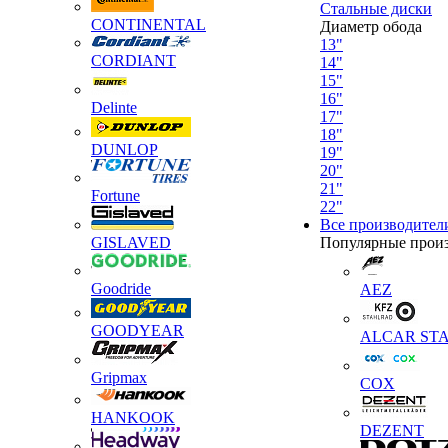
Стальные диски
CONTINENTAL
Диаметр обода
13"
CORDIANT
14"
15"
16"
Delinte
17"
18"
DUNLOP
19"
20"
21"
Fortune
22"
Все производител
GISLAVED
Популярные прои
Goodride
AEZ
GOODYEAR
ALCAR STA
Gripmax
COX
HANKOOK
DEZENT