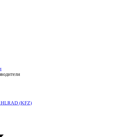
и
зводители
HLRAD (KFZ)