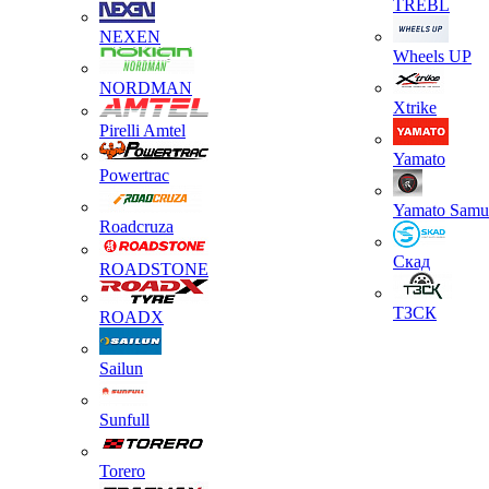
TREBL
NEXEN
Wheels UP
NORDMAN
Xtrike
Pirelli Amtel
Yamato
Powertrac
Yamato Samu
Roadcruza
Скад
ROADSTONE
ТЗСК
ROADX
Sailun
Sunfull
Torero