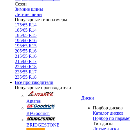
Сезон
Зимние шины
Летние шины
Популярные типоразмеры
175/65 R14
185/65 R14
185/65 R15
195/60 R16
195/65 R15
205/55 R16
215/55 R16
215/60 R17
225/60 R18
235/55 R17
235/55 R18
Все производители
Популярные производители
Диски
Antares
Подбор дисков
Каталог дисков
BFGoodrich
Подбор по параме
Тип диска
BRIDGESTONE
Литые диски