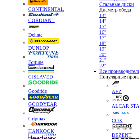
Стальные диски
CONTINENTAL
Диаметр обода
13"
CORDIANT
14"
15"
16"
Delinte
17"
18"
DUNLOP
19"
20"
21"
Fortune
22"
Все производител
GISLAVED
Популярные прои
Goodride
AEZ
GOODYEAR
ALCAR STA
Gripmax
COX
HANKOOK
DEZENT