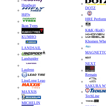
Headway
DOTZ
HiFly
HRE Perform
Ikon Tyres
K&K (КиК)
KUMHO
Khomen Whe
LANDSAIL
MAGNETT
Landspider
NEXT
Laufenn
Remain
LingLong Leao
SAKURA W
MAXXIS
TechLine
MICHELIN