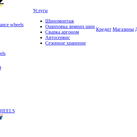
Услуги
Шиномонтаж
ance wheels
Ошиповка зимних шин
Кредит
Магазины
Сварка аргоном
Автосервис
Сезонное хранение
els
O
HEELS