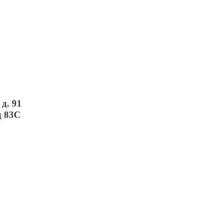
д. 91
д 83С