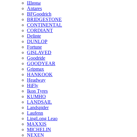
Шины
Antares
BFGoodrich
BRIDGESTONE
CONTINENTAL
CORDIANT
Delinte
DUNLOP
Fortune
GISLAVED
Goodride
GOODYEAR
Gripmax
HANKOOK
Headway
HiFly
Ikon Tyres
KUMHO
LANDSAIL
Landspider
Laufenn
LingLong Leao
MAXXIS
MICHELIN
NEXEN