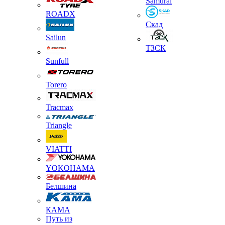
Samurai
ROADX
Скад
Sailun
ТЗСК
Sunfull
Torero
Tracmax
Triangle
VIATTI
YOKOHAMA
Белшина
КАМА
Путь из