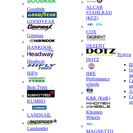
ALCAR
Goodride
STAHLRAD
(KFZ)
GOODYEAR
COX
Gripmax
DEZENT
HANKOOK
Услуги
DOTZ
Headway
Ш
О
HiFly
HRE
з
Performance
С
wheels
а
Ikon Tyres
А
С
K&K (КиК)
KUMHO
х
Khomen
LANDSAIL
Wheels
Landspider
MAGNETTO