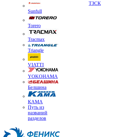
ТЗСК
Sunfull
Torero
Tracmax
Triangle
VIATTI
YOKOHAMA
Белшина
КАМА
Путь из
названий
разделов