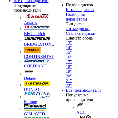
Все производители
Подбор дисков
Популярные
Каталог дисков
производители
Подбор по
параметрам
Antares
Тип диска
Литые диски
Стальные диски
BFGoodrich
Диаметр обода
13"
BRIDGESTONE
14"
15"
CONTINENTAL
16"
17"
CORDIANT
18"
19"
20"
Delinte
21"
22"
DUNLOP
Все производители
Популярные
производители
Fortune
AEZ
GISLAVED