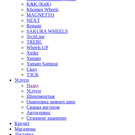
K&K (КиК)
Khomen Wheels
MAGNETTO
NEXT
Remain
SAKURA WHEELS
TechLine
TREBL
Wheels UP
Xtrike
Yamato
Yamato Samurai
Скад
ТЗСК
Услуги
Назад
Услуги
Шиномонтаж
Ошиповка зимних шин
Сварка аргоном
Автосервис
Сезонное хранение
Кредит
Магазины
Доставка