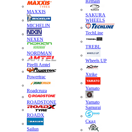
Remain
MAXXIS
SAKURA
WHEELS
MICHELIN
TechLine
NEXEN
TREBL
NORDMAN
Wheels UP
Pirelli Amtel
Xtrike
Powertrac
Yamato
Roadcruza
ROADSTONE
Yamato
Samurai
ROADX
Скад
Sailun