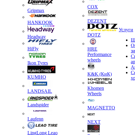
COX
Gripmax
DEZENT
HANKOOK
Услуги
DOTZ
Headway
Ш
О
HiFly
HRE
з
Performance
С
wheels
а
Ikon Tyres
А
С
K&K (КиК)
KUMHO
х
Khomen
LANDSAIL
Wheels
Landspider
MAGNETTO
Laufenn
NEXT
LingLong Leao