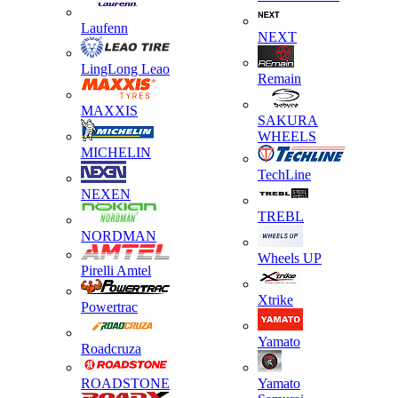
Laufenn
NEXT
LingLong Leao
Remain
MAXXIS
SAKURA
WHEELS
MICHELIN
TechLine
NEXEN
TREBL
NORDMAN
Wheels UP
Pirelli Amtel
Xtrike
Powertrac
Yamato
Roadcruza
ROADSTONE
Yamato