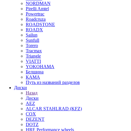
NORDMAN
Pirelli Amtel
Powertrac
Roadcruza
ROADSTONE
ROADX
Sailun
Sunfull
Torero
Tracmax
Triangle
VIATTI
YOKOHAMA
Белшина
КАМА
Путь из названий разделов
Диски
Назад
Диски
AEZ
ALCAR STAHLRAD (KFZ)
COX
DEZENT
DOTZ
HRE Performance wheels