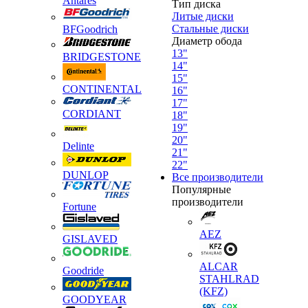
Antares
Тип диска
Литые диски
Стальные диски
BFGoodrich
Диаметр обода
13"
BRIDGESTONE
14"
15"
CONTINENTAL
16"
17"
CORDIANT
18"
19"
20"
Delinte
21"
22"
DUNLOP
Все производители
Популярные
производители
Fortune
AEZ
GISLAVED
ALCAR
Goodride
STAHLRAD
(KFZ)
GOODYEAR