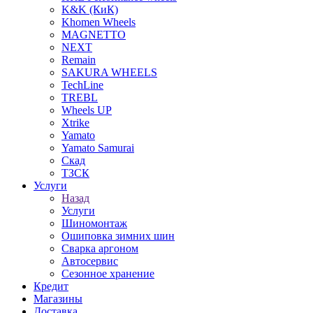
K&K (КиК)
Khomen Wheels
MAGNETTO
NEXT
Remain
SAKURA WHEELS
TechLine
TREBL
Wheels UP
Xtrike
Yamato
Yamato Samurai
Скад
ТЗСК
Услуги
Назад
Услуги
Шиномонтаж
Ошиповка зимних шин
Сварка аргоном
Автосервис
Сезонное хранение
Кредит
Магазины
Доставка