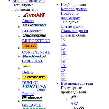
Все производители
Подбор дисков
Популярные
Каталог дисков
производители
Подбор по
параметрам
Antares
Тип диска
Литые диски
Стальные диски
BFGoodrich
Диаметр обода
13"
BRIDGESTONE
14"
15"
CONTINENTAL
16"
17"
CORDIANT
18"
19"
20"
Delinte
21"
22"
DUNLOP
Все производители
Популярные
производители
Fortune
AEZ
GISLAVED