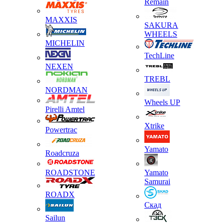
Remain
MAXXIS
SAKURA
WHEELS
MICHELIN
TechLine
NEXEN
TREBL
NORDMAN
Wheels UP
Pirelli Amtel
Xtrike
Powertrac
Yamato
Roadcruza
ROADSTONE
Yamato
Samurai
ROADX
Скад
Sailun