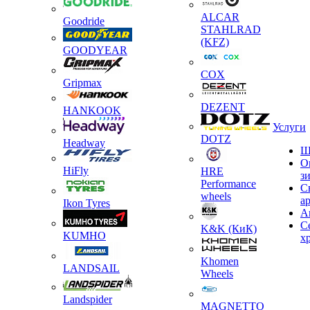
ALCAR
Goodride
STAHLRAD
(KFZ)
GOODYEAR
COX
Gripmax
DEZENT
HANKOOK
Услуги
DOTZ
Headway
Ш
О
HiFly
HRE
з
Performance
С
wheels
а
Ikon Tyres
А
С
K&K (КиК)
KUMHO
х
Khomen
LANDSAIL
Wheels
Landspider
MAGNETTO