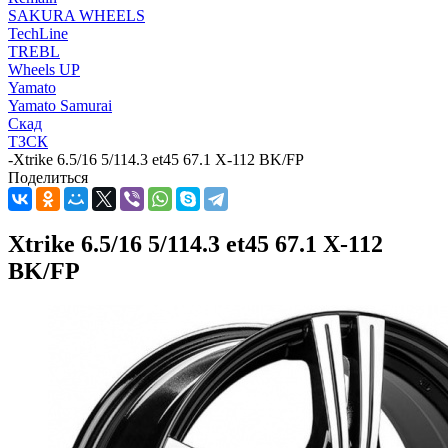
SAKURA WHEELS
TechLine
TREBL
Wheels UP
Yamato
Yamato Samurai
Скад
ТЗСК
-
Xtrike 6.5/16 5/114.3 et45 67.1 X-112 BK/FP
Поделиться
Xtrike 6.5/16 5/114.3 et45 67.1 X-112
BK/FP