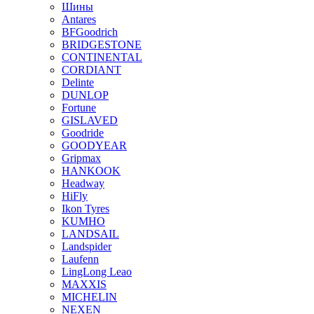
Шины
Antares
BFGoodrich
BRIDGESTONE
CONTINENTAL
CORDIANT
Delinte
DUNLOP
Fortune
GISLAVED
Goodride
GOODYEAR
Gripmax
HANKOOK
Headway
HiFly
Ikon Tyres
KUMHO
LANDSAIL
Landspider
Laufenn
LingLong Leao
MAXXIS
MICHELIN
NEXEN