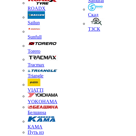
Samurai
ROADX
Скад
Sailun
ТЗСК
Sunfull
Torero
Tracmax
Triangle
VIATTI
YOKOHAMA
Белшина
КАМА
Путь из