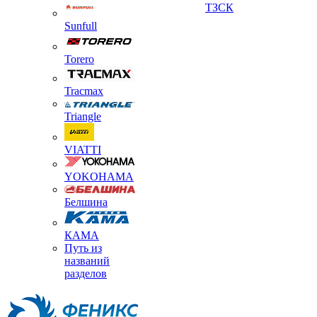
ТЗСК
Sunfull
Torero
Tracmax
Triangle
VIATTI
YOKOHAMA
Белшина
КАМА
Путь из
названий
разделов