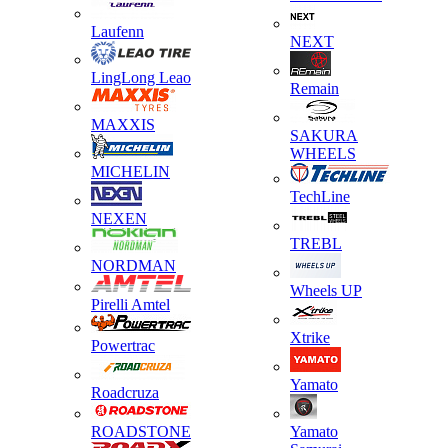
Laufenn
NEXT
LingLong Leao
Remain
MAXXIS
SAKURA
WHEELS
MICHELIN
TechLine
NEXEN
TREBL
NORDMAN
Wheels UP
Pirelli Amtel
Xtrike
Powertrac
Yamato
Roadcruza
ROADSTONE
Yamato