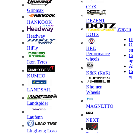
COX
Gripmax
DEZENT
HANKOOK
Услуги
DOTZ
Headway
Ш
О
HiFly
HRE
з
Performance
С
wheels
а
Ikon Tyres
А
С
K&K (КиК)
KUMHO
х
Khomen
LANDSAIL
Wheels
Landspider
MAGNETTO
Laufenn
NEXT
LingLong Leao