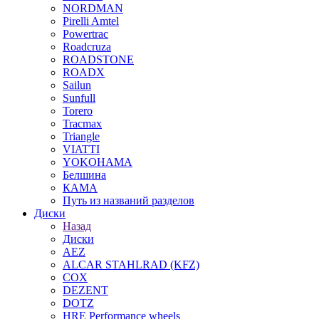
NORDMAN
Pirelli Amtel
Powertrac
Roadcruza
ROADSTONE
ROADX
Sailun
Sunfull
Torero
Tracmax
Triangle
VIATTI
YOKOHAMA
Белшина
КАМА
Путь из названий разделов
Диски
Назад
Диски
AEZ
ALCAR STAHLRAD (KFZ)
COX
DEZENT
DOTZ
HRE Performance wheels