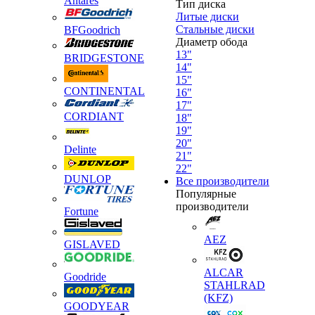
Antares
Тип диска
Литые диски
Стальные диски
BFGoodrich
Диаметр обода
13"
BRIDGESTONE
14"
15"
CONTINENTAL
16"
17"
CORDIANT
18"
19"
20"
Delinte
21"
22"
DUNLOP
Все производители
Популярные
производители
Fortune
AEZ
GISLAVED
ALCAR
Goodride
STAHLRAD
(KFZ)
GOODYEAR