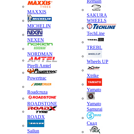
Remain
MAXXIS
SAKURA
WHEELS
MICHELIN
TechLine
NEXEN
TREBL
NORDMAN
Wheels UP
Pirelli Amtel
Xtrike
Powertrac
Yamato
Roadcruza
ROADSTONE
Yamato
Samurai
ROADX
Скад
Sailun