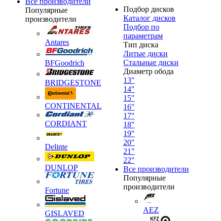
Все производители
Подбор дисков
Популярные
Каталог дисков
производители
Подбор по
параметрам
Antares
Тип диска
Литые диски
Стальные диски
BFGoodrich
Диаметр обода
13"
BRIDGESTONE
14"
15"
CONTINENTAL
16"
17"
CORDIANT
18"
19"
20"
Delinte
21"
22"
DUNLOP
Все производители
Популярные
производители
Fortune
AEZ
GISLAVED