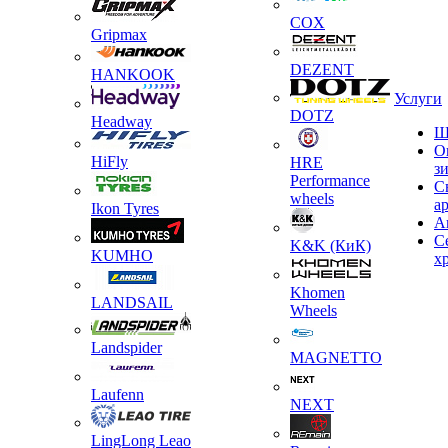
COX
Gripmax
DEZENT
HANKOOK
Услуги
DOTZ
Headway
Ш
О
HiFly
HRE
з
Performance
С
wheels
а
Ikon Tyres
А
С
K&K (КиК)
KUMHO
х
Khomen
LANDSAIL
Wheels
Landspider
MAGNETTO
Laufenn
NEXT
LingLong Leao