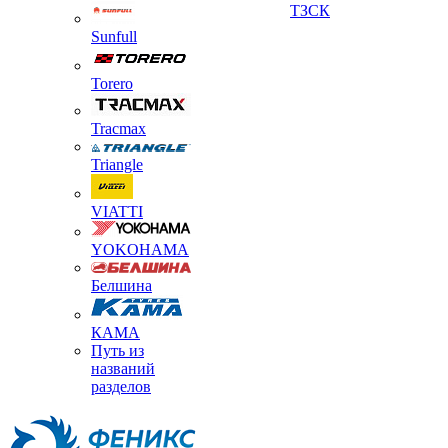
ТЗСК
Sunfull
Torero
Tracmax
Triangle
VIATTI
YOKOHAMA
Белшина
КАМА
Путь из
названий
разделов