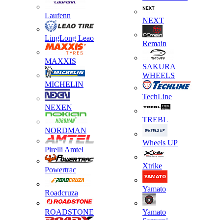
Laufenn
NEXT
LingLong Leao
Remain
MAXXIS
SAKURA
WHEELS
MICHELIN
TechLine
NEXEN
TREBL
NORDMAN
Wheels UP
Pirelli Amtel
Xtrike
Powertrac
Yamato
Roadcruza
ROADSTONE
Yamato