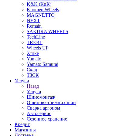
K&K (КиК)
Khomen Wheels
MAGNETTO
NEXT
Remain
SAKURA WHEELS
TechLine
TREBL
Wheels UP
Xtrike
Yamato
Yamato Samurai
Скад
ТЗСК
Услуги
Назад
Услуги
Шиномонтаж
Ошиповка зимних шин
Сварка аргоном
Автосервис
Сезонное хранение
Кредит
Магазины
Доставка