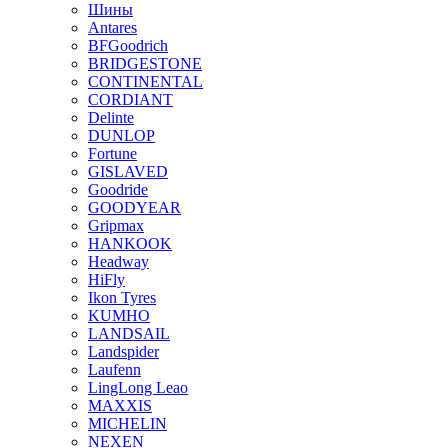
Шины
Antares
BFGoodrich
BRIDGESTONE
CONTINENTAL
CORDIANT
Delinte
DUNLOP
Fortune
GISLAVED
Goodride
GOODYEAR
Gripmax
HANKOOK
Headway
HiFly
Ikon Tyres
KUMHO
LANDSAIL
Landspider
Laufenn
LingLong Leao
MAXXIS
MICHELIN
NEXEN