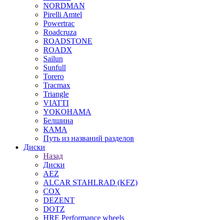
NORDMAN
Pirelli Amtel
Powertrac
Roadcruza
ROADSTONE
ROADX
Sailun
Sunfull
Torero
Tracmax
Triangle
VIATTI
YOKOHAMA
Белшина
КАМА
Путь из названий разделов
Диски
Назад
Диски
AEZ
ALCAR STAHLRAD (KFZ)
COX
DEZENT
DOTZ
HRE Performance wheels