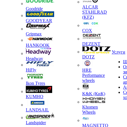
ALCAR
Goodride
STAHLRAD
(KFZ)
GOODYEAR
COX
Gripmax
DEZENT
HANKOOK
Услуги
DOTZ
Headway
Ш
О
HiFly
HRE
з
Performance
С
wheels
а
Ikon Tyres
А
С
K&K (КиК)
KUMHO
х
Khomen
LANDSAIL
Wheels
Landspider
MAGNETTO