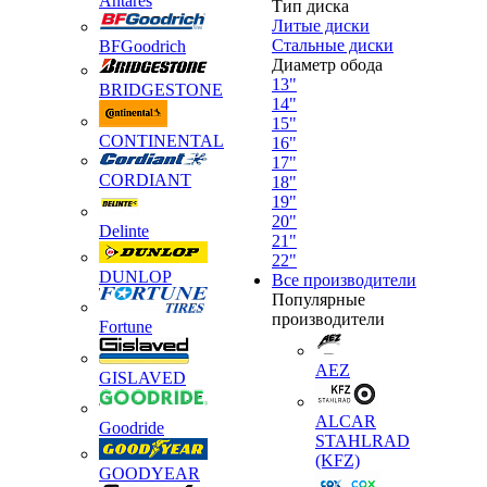
Antares
Тип диска
Литые диски
Стальные диски
BFGoodrich
Диаметр обода
13"
BRIDGESTONE
14"
15"
CONTINENTAL
16"
17"
CORDIANT
18"
19"
20"
Delinte
21"
22"
DUNLOP
Все производители
Популярные
производители
Fortune
AEZ
GISLAVED
ALCAR
Goodride
STAHLRAD
(KFZ)
GOODYEAR