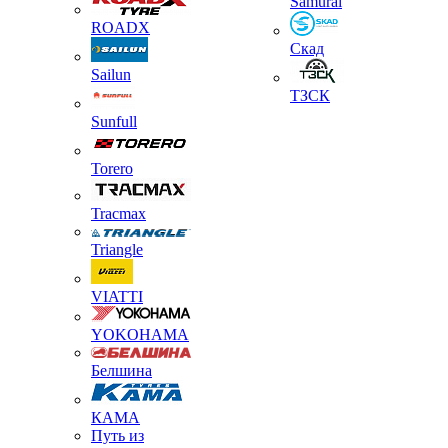
Samurai
ROADX
Скад
Sailun
ТЗСК
Sunfull
Torero
Tracmax
Triangle
VIATTI
YOKOHAMA
Белшина
КАМА
Путь из