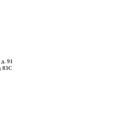
д. 91
д 83С