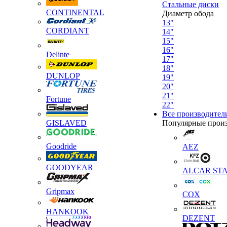
Стальные диски
CONTINENTAL
Диаметр обода
13"
CORDIANT
14"
15"
16"
Delinte
17"
18"
DUNLOP
19"
20"
21"
Fortune
22"
Все производител
GISLAVED
Популярные прои
Goodride
AEZ
GOODYEAR
ALCAR STA
Gripmax
COX
HANKOOK
DEZENT