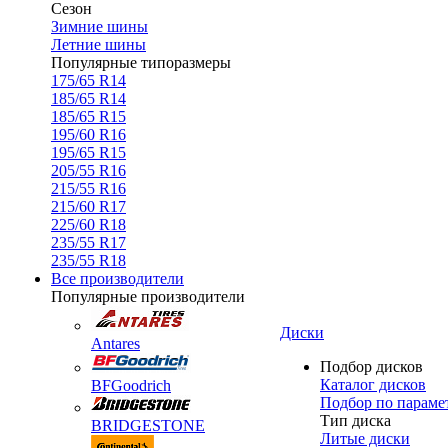
Сезон
Зимние шины
Летние шины
Популярные типоразмеры
175/65 R14
185/65 R14
185/65 R15
195/60 R16
195/65 R15
205/55 R16
215/55 R16
215/60 R17
225/60 R18
235/55 R17
235/55 R18
Все производители
Популярные производители
Диски
Antares
Подбор дисков
Каталог дисков
BFGoodrich
Подбор по параме
Тип диска
BRIDGESTONE
Литые диски