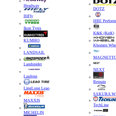
Headway
DOTZ
HiFly
HRE Perform
Ikon Tyres
K&K (КиК)
KUMHO
Khomen Whe
LANDSAIL
MAGNETT
Landspider
NEXT
Laufenn
Remain
LingLong Leao
SAKURA W
MAXXIS
TechLine
MICHELIN