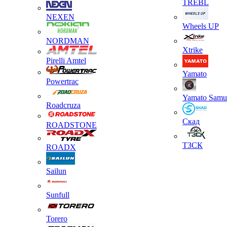
TREBL
NEXEN
Wheels UP
NORDMAN
Xtrike
Pirelli Amtel
Yamato
Powertrac
Yamato Samu
Roadcruza
Скад
ROADSTONE
ТЗСК
ROADX
Sailun
Sunfull
Torero