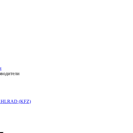
и
зводители
HLRAD (KFZ)