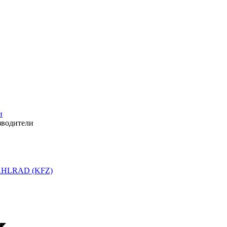
и
зводители
HLRAD (KFZ)