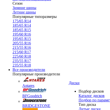
Сезон
Зимние шины
Летние шины
Популярные типоразмеры
175/65 R14
185/65 R14
185/65 R15
195/60 R16
195/65 R15
205/55 R16
215/55 R16
215/60 R17
225/60 R18
235/55 R17
235/55 R18
Все производители
Популярные производители
Диски
Antares
Подбор дисков
Каталог дисков
BFGoodrich
Подбор по параме
Тип диска
BRIDGESTONE
Литые диски