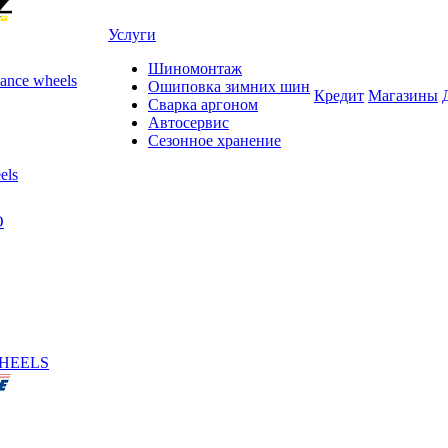
Услуги
Шиномонтаж
ance wheels
Ошиповка зимних шин
Кредит
Магазины
Сварка аргоном
Автосервис
Сезонное хранение
els
O
HEELS