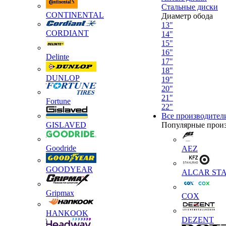
Стальные диски
CONTINENTAL
Диаметр обода
13"
CORDIANT
14"
15"
16"
Delinte
17"
18"
DUNLOP
19"
20"
21"
Fortune
22"
Все производител
GISLAVED
Популярные прои
Goodride
AEZ
GOODYEAR
ALCAR STA
Gripmax
COX
HANKOOK
DEZENT