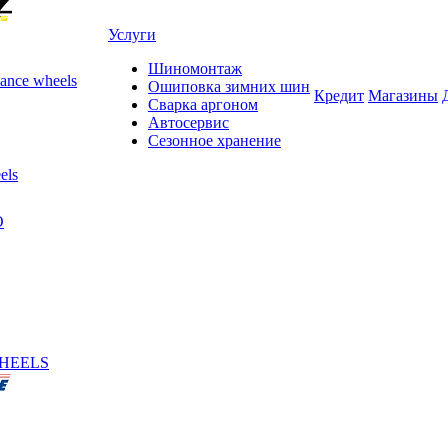
Услуги
Шиномонтаж
ance wheels
Ошиповка зимних шин
Кредит
Магазины
Сварка аргоном
Автосервис
Сезонное хранение
els
O
HEELS