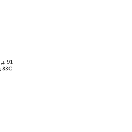
д. 91
д 83С