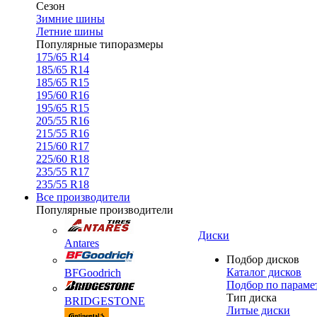
Сезон
Зимние шины
Летние шины
Популярные типоразмеры
175/65 R14
185/65 R14
185/65 R15
195/60 R16
195/65 R15
205/55 R16
215/55 R16
215/60 R17
225/60 R18
235/55 R17
235/55 R18
Все производители
Популярные производители
Диски
Antares
Подбор дисков
Каталог дисков
BFGoodrich
Подбор по параме
Тип диска
BRIDGESTONE
Литые диски