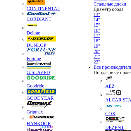
Стальные диски
CONTINENTAL
Диаметр обода
13"
CORDIANT
14"
15"
16"
Delinte
17"
18"
DUNLOP
19"
20"
21"
Fortune
22"
Все производител
GISLAVED
Популярные прои
Goodride
AEZ
GOODYEAR
ALCAR STA
Gripmax
COX
HANKOOK
DEZENT