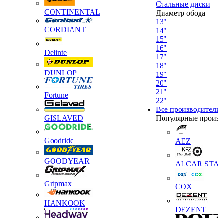
Стальные диски
CONTINENTAL
Диаметр обода
13"
CORDIANT
14"
15"
16"
Delinte
17"
18"
DUNLOP
19"
20"
21"
Fortune
22"
Все производител
GISLAVED
Популярные прои
Goodride
AEZ
GOODYEAR
ALCAR STA
Gripmax
COX
HANKOOK
DEZENT