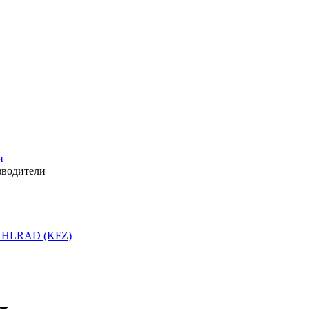
и
зводители
HLRAD (KFZ)