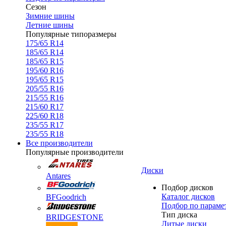
Сезон
Зимние шины
Летние шины
Популярные типоразмеры
175/65 R14
185/65 R14
185/65 R15
195/60 R16
195/65 R15
205/55 R16
215/55 R16
215/60 R17
225/60 R18
235/55 R17
235/55 R18
Все производители
Популярные производители
Диски
Antares
Подбор дисков
Каталог дисков
BFGoodrich
Подбор по параме
Тип диска
BRIDGESTONE
Литые диски