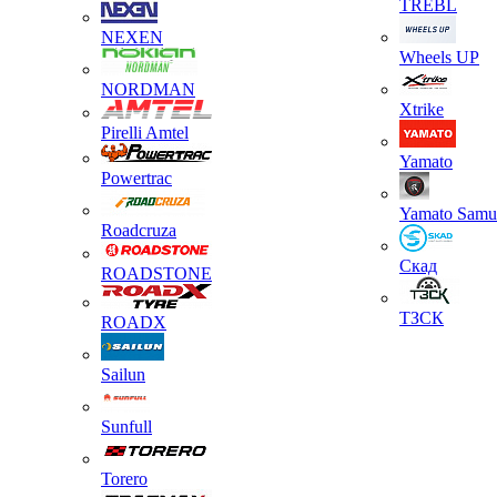
TREBL
NEXEN
Wheels UP
NORDMAN
Xtrike
Pirelli Amtel
Yamato
Powertrac
Yamato Samu
Roadcruza
Скад
ROADSTONE
ТЗСК
ROADX
Sailun
Sunfull
Torero