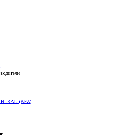
и
зводители
HLRAD (KFZ)