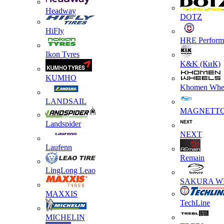
Headway
DOTZ
HiFly
HRE Perform
Ikon Tyres
K&K (КиК)
KUMHO
Khomen Whe
LANDSAIL
MAGNETT
Landspider
NEXT
Laufenn
Remain
LingLong Leao
SAKURA W
MAXXIS
TechLine
MICHELIN