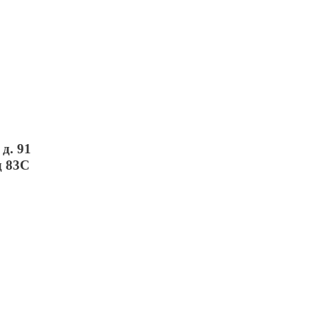
д. 91
д 83С