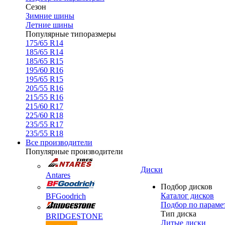
Сезон
Зимние шины
Летние шины
Популярные типоразмеры
175/65 R14
185/65 R14
185/65 R15
195/60 R16
195/65 R15
205/55 R16
215/55 R16
215/60 R17
225/60 R18
235/55 R17
235/55 R18
Все производители
Популярные производители
Диски
Antares
Подбор дисков
Каталог дисков
BFGoodrich
Подбор по параме
Тип диска
BRIDGESTONE
Литые диски