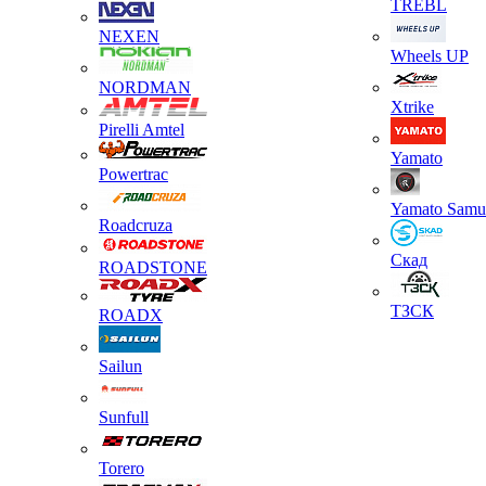
TREBL
NEXEN
Wheels UP
NORDMAN
Xtrike
Pirelli Amtel
Yamato
Powertrac
Yamato Samu
Roadcruza
Скад
ROADSTONE
ТЗСК
ROADX
Sailun
Sunfull
Torero