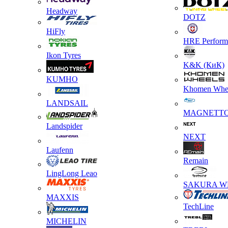
Headway
DOTZ
HiFly
HRE Perform
Ikon Tyres
K&K (КиК)
KUMHO
Khomen Whe
LANDSAIL
MAGNETT
Landspider
NEXT
Laufenn
Remain
LingLong Leao
SAKURA W
MAXXIS
TechLine
MICHELIN