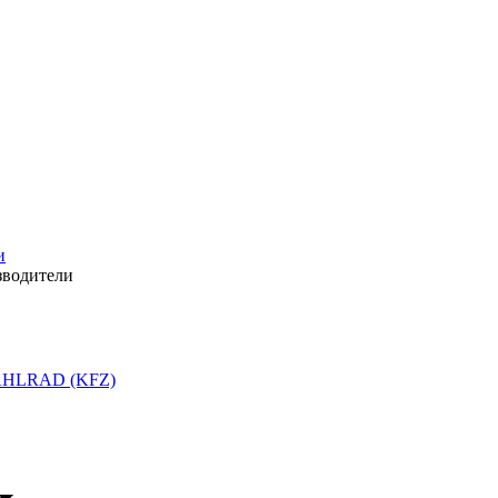
и
зводители
HLRAD (KFZ)