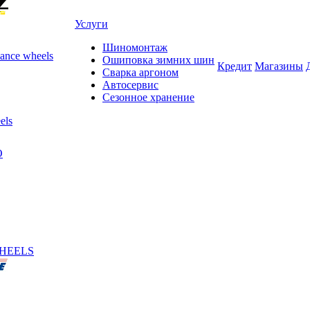
Услуги
Шиномонтаж
ance wheels
Ошиповка зимних шин
Кредит
Магазины
Сварка аргоном
Автосервис
Сезонное хранение
els
O
HEELS