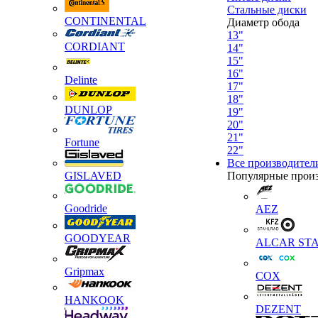
Стальные диски
CONTINENTAL
Диаметр обода
13"
CORDIANT
14"
15"
16"
Delinte
17"
18"
DUNLOP
19"
20"
21"
Fortune
22"
Все производител
GISLAVED
Популярные прои
Goodride
AEZ
GOODYEAR
ALCAR STA
Gripmax
COX
HANKOOK
DEZENT