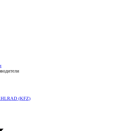
и
зводители
HLRAD (KFZ)