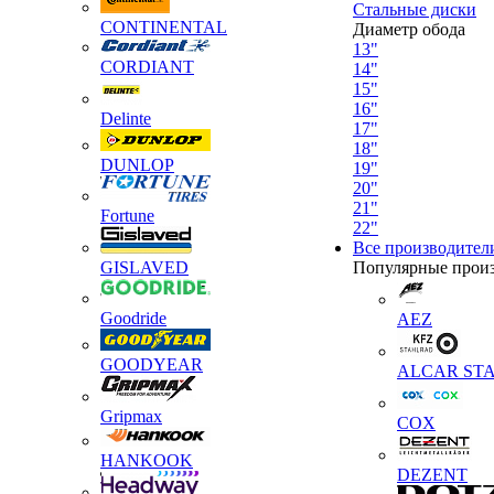
Стальные диски
CONTINENTAL
Диаметр обода
13"
CORDIANT
14"
15"
16"
Delinte
17"
18"
DUNLOP
19"
20"
21"
Fortune
22"
Все производител
GISLAVED
Популярные прои
Goodride
AEZ
GOODYEAR
ALCAR STA
Gripmax
COX
HANKOOK
DEZENT