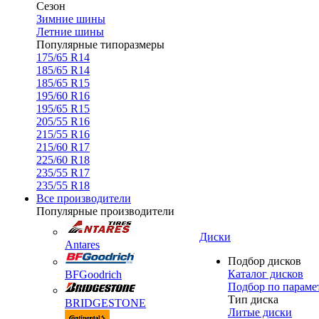
Сезон
Зимние шины
Летние шины
Популярные типоразмеры
175/65 R14
185/65 R14
185/65 R15
195/60 R16
195/65 R15
205/55 R16
215/55 R16
215/60 R17
225/60 R18
235/55 R17
235/55 R18
Все производители
Популярные производители
Диски
Antares
Подбор дисков
Каталог дисков
BFGoodrich
Подбор по параме
Тип диска
BRIDGESTONE
Литые диски