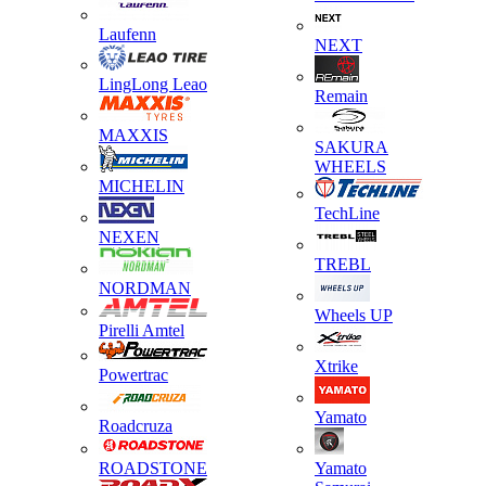
Laufenn
NEXT
LingLong Leao
Remain
MAXXIS
SAKURA
WHEELS
MICHELIN
TechLine
NEXEN
TREBL
NORDMAN
Wheels UP
Pirelli Amtel
Xtrike
Powertrac
Yamato
Roadcruza
ROADSTONE
Yamato