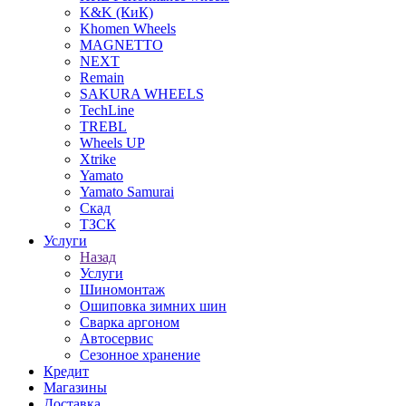
K&K (КиК)
Khomen Wheels
MAGNETTO
NEXT
Remain
SAKURA WHEELS
TechLine
TREBL
Wheels UP
Xtrike
Yamato
Yamato Samurai
Скад
ТЗСК
Услуги
Назад
Услуги
Шиномонтаж
Ошиповка зимних шин
Сварка аргоном
Автосервис
Сезонное хранение
Кредит
Магазины
Доставка