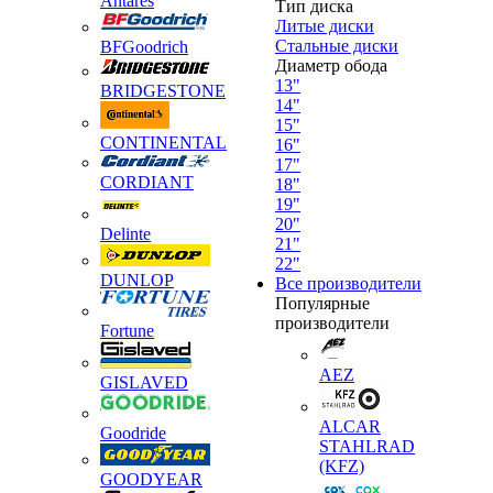
Antares
Тип диска
Литые диски
Стальные диски
BFGoodrich
Диаметр обода
13"
BRIDGESTONE
14"
15"
CONTINENTAL
16"
17"
CORDIANT
18"
19"
20"
Delinte
21"
22"
DUNLOP
Все производители
Популярные
производители
Fortune
AEZ
GISLAVED
ALCAR
Goodride
STAHLRAD
(KFZ)
GOODYEAR