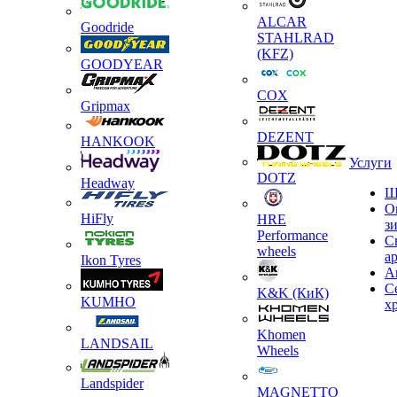
ALCAR
Goodride
STAHLRAD
(KFZ)
GOODYEAR
COX
Gripmax
DEZENT
HANKOOK
Услуги
DOTZ
Headway
Ш
О
HiFly
HRE
з
Performance
С
wheels
а
Ikon Tyres
А
С
K&K (КиК)
KUMHO
х
Khomen
LANDSAIL
Wheels
Landspider
MAGNETTO