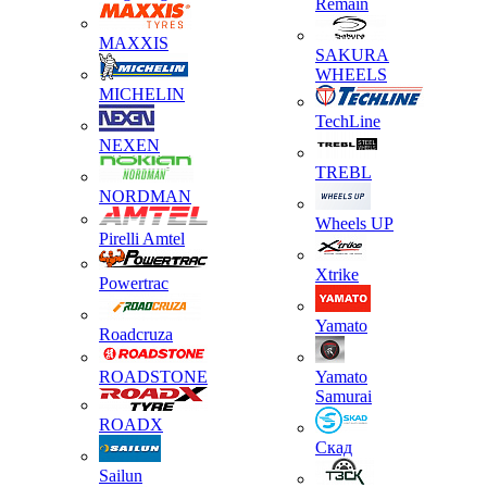
Remain
MAXXIS
SAKURA
WHEELS
MICHELIN
TechLine
NEXEN
TREBL
NORDMAN
Wheels UP
Pirelli Amtel
Xtrike
Powertrac
Yamato
Roadcruza
ROADSTONE
Yamato
Samurai
ROADX
Скад
Sailun