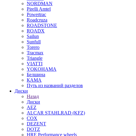
NORDMAN
Pirelli Amtel
Powertrac
Roadcruza
ROADSTONE
ROADX
Sailun
Sunfull
Torero
Tracmax
Triangle
VIATTI
YOKOHAMA
Белшина
КАМА
Путь из названий разделов
Диски
Назад
Диски
AEZ
ALCAR STAHLRAD (KFZ)
COX
DEZENT
DOTZ
HRE Performance wheels