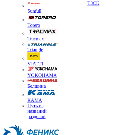
ТЗСК
Sunfull
Torero
Tracmax
Triangle
VIATTI
YOKOHAMA
Белшина
КАМА
Путь из
названий
разделов