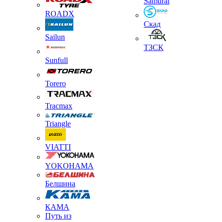
Samurai
ROADX
Скад
Sailun
ТЗСК
Sunfull
Torero
Tracmax
Triangle
VIATTI
YOKOHAMA
Белшина
КАМА
Путь из