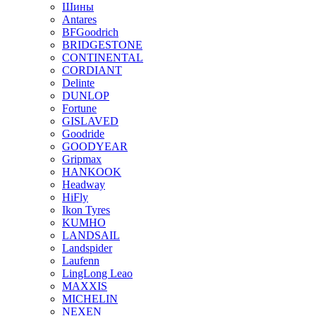
Шины
Antares
BFGoodrich
BRIDGESTONE
CONTINENTAL
CORDIANT
Delinte
DUNLOP
Fortune
GISLAVED
Goodride
GOODYEAR
Gripmax
HANKOOK
Headway
HiFly
Ikon Tyres
KUMHO
LANDSAIL
Landspider
Laufenn
LingLong Leao
MAXXIS
MICHELIN
NEXEN