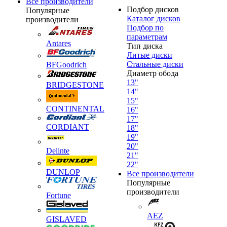
Все производители
Подбор дисков
Популярные
Каталог дисков
производители
Подбор по
параметрам
Antares
Тип диска
Литые диски
Стальные диски
BFGoodrich
Диаметр обода
13"
BRIDGESTONE
14"
15"
CONTINENTAL
16"
17"
CORDIANT
18"
19"
20"
Delinte
21"
22"
DUNLOP
Все производители
Популярные
производители
Fortune
AEZ
GISLAVED