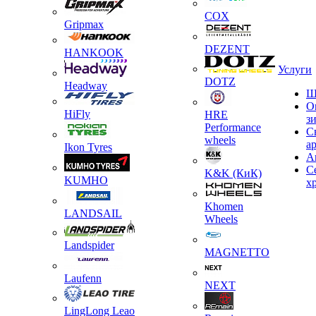
COX
Gripmax
DEZENT
HANKOOK
Услуги
DOTZ
Headway
Ш
О
HiFly
HRE
з
Performance
С
wheels
а
Ikon Tyres
А
С
K&K (КиК)
KUMHO
х
Khomen
LANDSAIL
Wheels
Landspider
MAGNETTO
Laufenn
NEXT
LingLong Leao