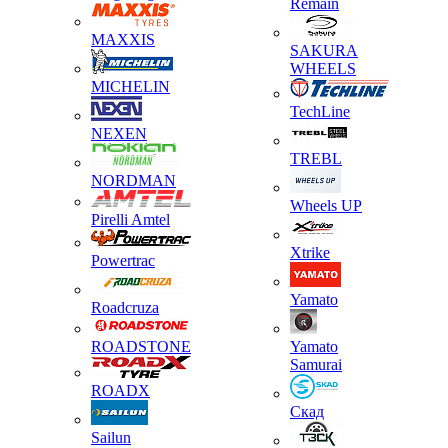
Remain
MAXXIS
SAKURA
WHEELS
MICHELIN
TechLine
NEXEN
TREBL
NORDMAN
Wheels UP
Pirelli Amtel
Xtrike
Powertrac
Yamato
Roadcruza
ROADSTONE
Yamato
Samurai
ROADX
Скад
Sailun