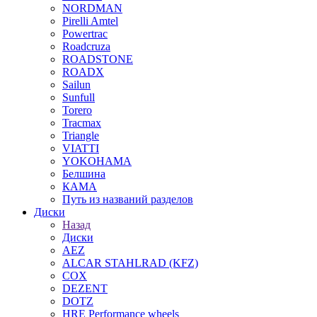
NORDMAN
Pirelli Amtel
Powertrac
Roadcruza
ROADSTONE
ROADX
Sailun
Sunfull
Torero
Tracmax
Triangle
VIATTI
YOKOHAMA
Белшина
КАМА
Путь из названий разделов
Диски
Назад
Диски
AEZ
ALCAR STAHLRAD (KFZ)
COX
DEZENT
DOTZ
HRE Performance wheels