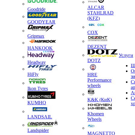
ALCAR
Goodride
STAHLRAD
(KFZ)
GOODYEAR
COX
Gripmax
DEZENT
HANKOOK
Услуги
DOTZ
Headway
Ш
О
HiFly
HRE
з
Performance
С
wheels
а
Ikon Tyres
А
С
K&K (КиК)
KUMHO
х
Khomen
LANDSAIL
Wheels
Landspider
MAGNETTO