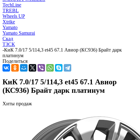
TechLine
TREBL
Wheels UP
Xtrike
Yamato
Yamato Samurai
Скад
ТЗСК
-
КиК 7.0/17 5/114,3 et45 67.1 Авиор (КС936) Брайт дарк
платинум
Поделиться
КиК 7.0/17 5/114,3 et45 67.1 Авиор
(КС936) Брайт дарк платинум
Хиты продаж