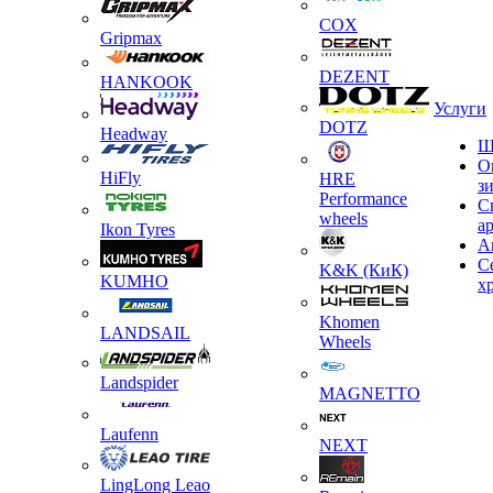
COX
Gripmax
DEZENT
HANKOOK
Услуги
DOTZ
Headway
Ш
О
HiFly
HRE
з
Performance
С
wheels
а
Ikon Tyres
А
С
K&K (КиК)
KUMHO
х
Khomen
LANDSAIL
Wheels
Landspider
MAGNETTO
Laufenn
NEXT
LingLong Leao