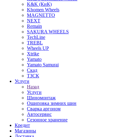
K&K (КиК)
Khomen Wheels
MAGNETTO
NEXT
Remain
SAKURA WHEELS
TechLine
TREBL
Wheels UP
Xtrike
Yamato
Yamato Samurai
Скад
ТЗСК
Услуги
Назад
Услуги
Шиномонтаж
Ошиповка зимних шин
Сварка аргоном
Автосервис
Сезонное хранение
Кредит
Магазины
Доставка