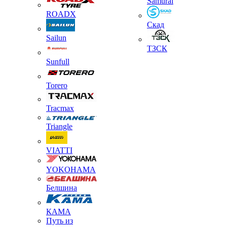
Samurai
ROADX
Скад
Sailun
ТЗСК
Sunfull
Torero
Tracmax
Triangle
VIATTI
YOKOHAMA
Белшина
КАМА
Путь из