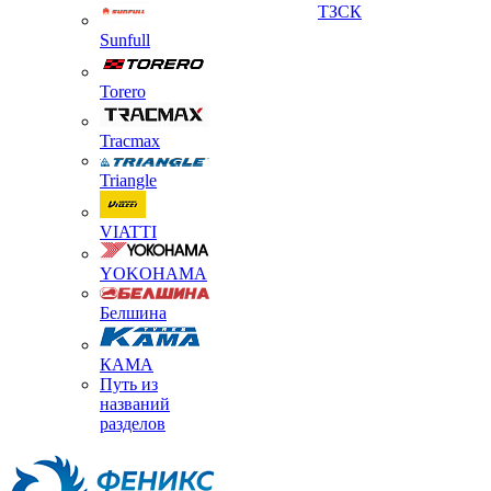
ТЗСК
Sunfull
Torero
Tracmax
Triangle
VIATTI
YOKOHAMA
Белшина
КАМА
Путь из
названий
разделов