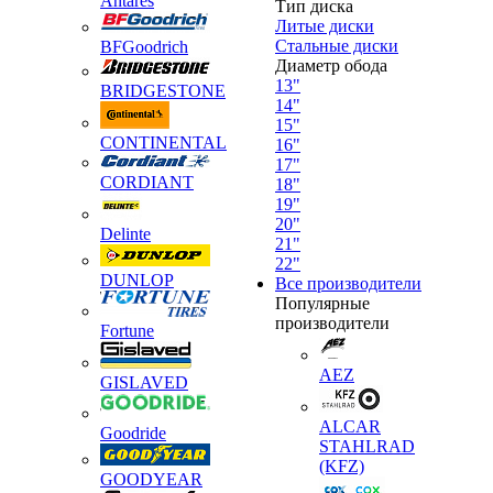
Antares
Тип диска
Литые диски
Стальные диски
BFGoodrich
Диаметр обода
13"
BRIDGESTONE
14"
15"
CONTINENTAL
16"
17"
CORDIANT
18"
19"
20"
Delinte
21"
22"
DUNLOP
Все производители
Популярные
производители
Fortune
AEZ
GISLAVED
ALCAR
Goodride
STAHLRAD
(KFZ)
GOODYEAR