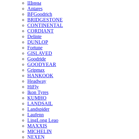
Шины
Antares
BFGoodrich
BRIDGESTONE
CONTINENTAL
CORDIANT
Delinte
DUNLOP
Fortune
GISLAVED
Goodride
GOODYEAR
Gripmax
HANKOOK
Headway
HiFly
Ikon Tyres
KUMHO
LANDSAIL
Landspider
Laufenn
LingLong Leao
MAXXIS
MICHELIN
NEXEN