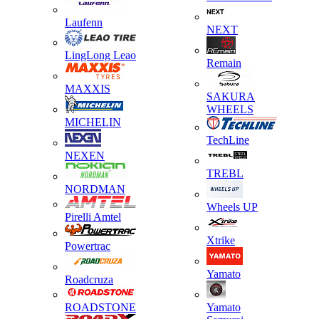
Laufenn
NEXT
LingLong Leao
Remain
MAXXIS
SAKURA
WHEELS
MICHELIN
TechLine
NEXEN
TREBL
NORDMAN
Wheels UP
Pirelli Amtel
Xtrike
Powertrac
Yamato
Roadcruza
ROADSTONE
Yamato