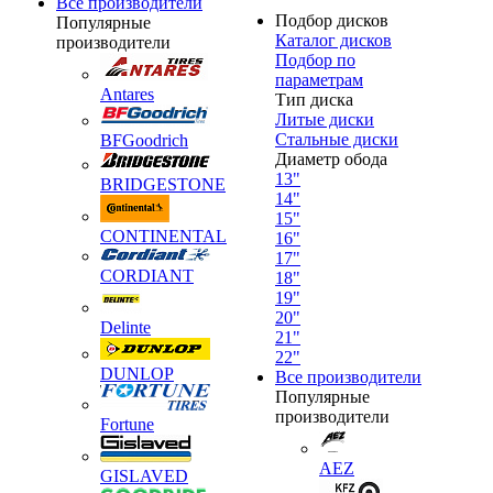
Все производители
Подбор дисков
Популярные
Каталог дисков
производители
Подбор по
параметрам
Antares
Тип диска
Литые диски
Стальные диски
BFGoodrich
Диаметр обода
13"
BRIDGESTONE
14"
15"
CONTINENTAL
16"
17"
CORDIANT
18"
19"
20"
Delinte
21"
22"
DUNLOP
Все производители
Популярные
производители
Fortune
AEZ
GISLAVED