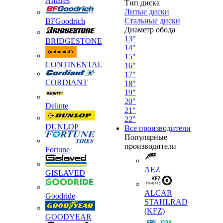
Antares
Тип диска
Литые диски
Стальные диски
BFGoodrich
Диаметр обода
13"
BRIDGESTONE
14"
15"
CONTINENTAL
16"
17"
CORDIANT
18"
19"
20"
Delinte
21"
22"
DUNLOP
Все производители
Популярные
производители
Fortune
AEZ
GISLAVED
ALCAR
Goodride
STAHLRAD
(KFZ)
GOODYEAR