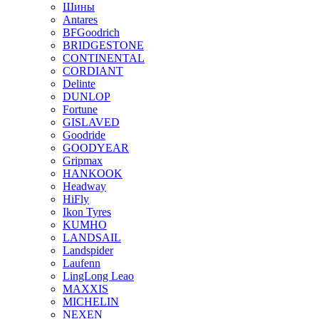
Шины
Antares
BFGoodrich
BRIDGESTONE
CONTINENTAL
CORDIANT
Delinte
DUNLOP
Fortune
GISLAVED
Goodride
GOODYEAR
Gripmax
HANKOOK
Headway
HiFly
Ikon Tyres
KUMHO
LANDSAIL
Landspider
Laufenn
LingLong Leao
MAXXIS
MICHELIN
NEXEN