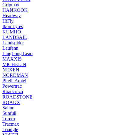
Gripmax
HANKOOK
Headway
HiFly
Ikon Tyres
KUMHO
LANDSAIL
Landspider
Laufenn
LingLong Leao
MAXXIS
MICHELIN
NEXEN
NORDMAN
Pirelli Amtel
Powertrac
Roadcruza
ROADSTONE
ROADX
Sailun
Sunfull
Torero
Tracmax
Triangle
VIATTI