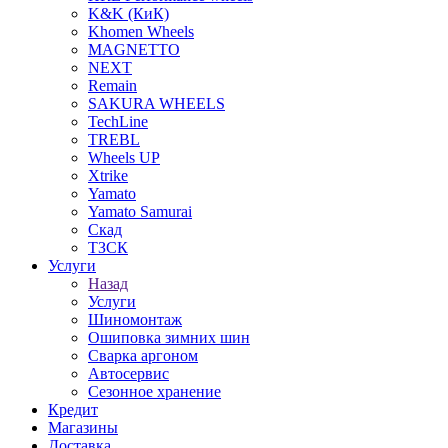
K&K (КиК)
Khomen Wheels
MAGNETTO
NEXT
Remain
SAKURA WHEELS
TechLine
TREBL
Wheels UP
Xtrike
Yamato
Yamato Samurai
Скад
ТЗСК
Услуги
Назад
Услуги
Шиномонтаж
Ошиповка зимних шин
Сварка аргоном
Автосервис
Сезонное хранение
Кредит
Магазины
Доставка