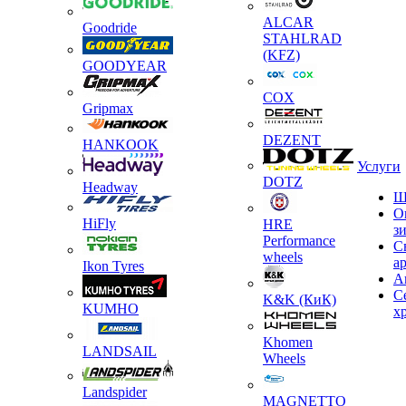
ALCAR
Goodride
STAHLRAD
(KFZ)
GOODYEAR
COX
Gripmax
DEZENT
HANKOOK
Услуги
DOTZ
Headway
Ш
О
HiFly
HRE
з
Performance
С
wheels
а
Ikon Tyres
А
С
K&K (КиК)
KUMHO
х
Khomen
LANDSAIL
Wheels
Landspider
MAGNETTO