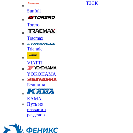
ТЗСК
Sunfull
Torero
Tracmax
Triangle
VIATTI
YOKOHAMA
Белшина
КАМА
Путь из
названий
разделов