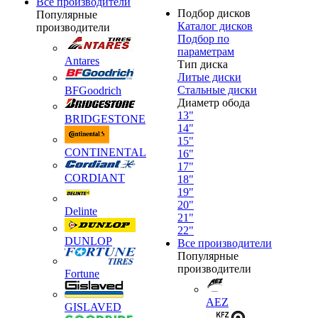
Все производители
Подбор дисков
Популярные
Каталог дисков
производители
Подбор по
параметрам
Antares
Тип диска
Литые диски
Стальные диски
BFGoodrich
Диаметр обода
13"
BRIDGESTONE
14"
15"
CONTINENTAL
16"
17"
CORDIANT
18"
19"
20"
Delinte
21"
22"
DUNLOP
Все производители
Популярные
производители
Fortune
AEZ
GISLAVED