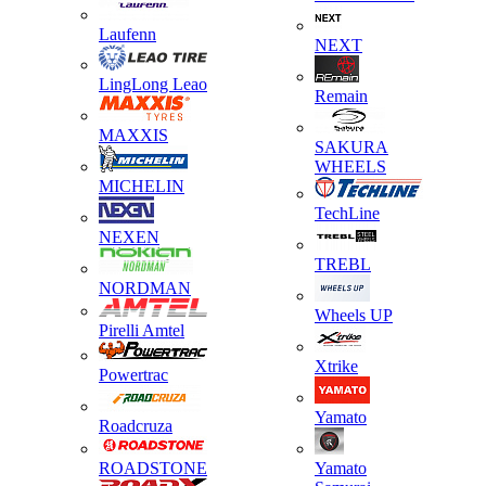
Laufenn
NEXT
LingLong Leao
Remain
MAXXIS
SAKURA
WHEELS
MICHELIN
TechLine
NEXEN
TREBL
NORDMAN
Wheels UP
Pirelli Amtel
Xtrike
Powertrac
Yamato
Roadcruza
ROADSTONE
Yamato