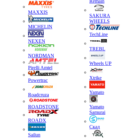
Remain
MAXXIS
SAKURA
WHEELS
MICHELIN
TechLine
NEXEN
TREBL
NORDMAN
Wheels UP
Pirelli Amtel
Xtrike
Powertrac
Yamato
Roadcruza
ROADSTONE
Yamato
Samurai
ROADX
Скад
Sailun