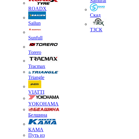
Samurai
ROADX
Скад
Sailun
ТЗСК
Sunfull
Torero
Tracmax
Triangle
VIATTI
YOKOHAMA
Белшина
КАМА
Путь из