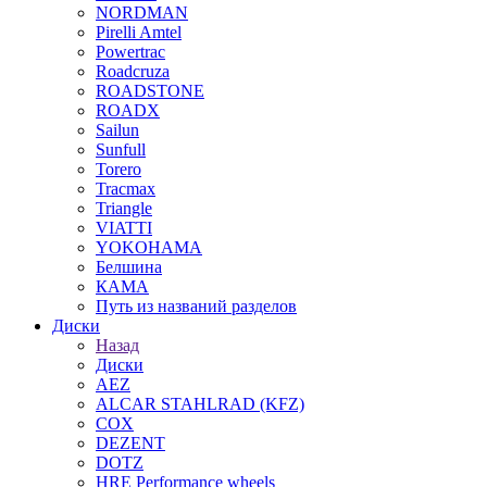
NORDMAN
Pirelli Amtel
Powertrac
Roadcruza
ROADSTONE
ROADX
Sailun
Sunfull
Torero
Tracmax
Triangle
VIATTI
YOKOHAMA
Белшина
КАМА
Путь из названий разделов
Диски
Назад
Диски
AEZ
ALCAR STAHLRAD (KFZ)
COX
DEZENT
DOTZ
HRE Performance wheels