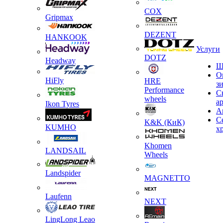
COX
Gripmax
DEZENT
HANKOOK
Услуги
DOTZ
Headway
Ш
О
HiFly
HRE
з
Performance
С
wheels
а
Ikon Tyres
А
С
K&K (КиК)
KUMHO
х
Khomen
LANDSAIL
Wheels
Landspider
MAGNETTO
Laufenn
NEXT
LingLong Leao