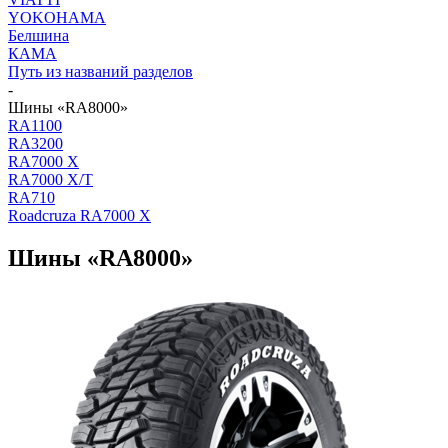
YOKOHAMA
Белшина
КАМА
Путь из названий разделов
-
Шины «RA8000»
RA1100
RA3200
RA7000 X
RA7000 X/T
RA710
Roadcruza RA7000 X
Шины «RA8000»