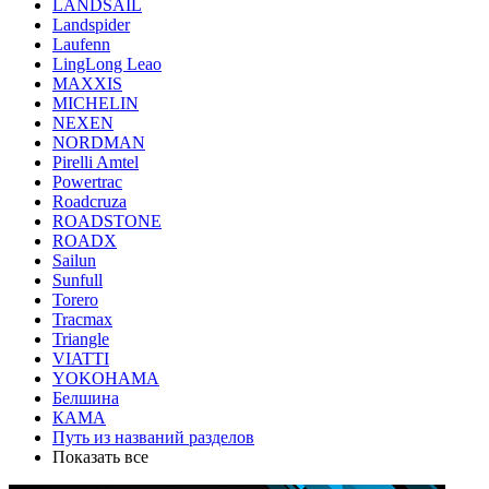
LANDSAIL
Landspider
Laufenn
LingLong Leao
MAXXIS
MICHELIN
NEXEN
NORDMAN
Pirelli Amtel
Powertrac
Roadcruza
ROADSTONE
ROADX
Sailun
Sunfull
Torero
Tracmax
Triangle
VIATTI
YOKOHAMA
Белшина
КАМА
Путь из названий разделов
Показать все