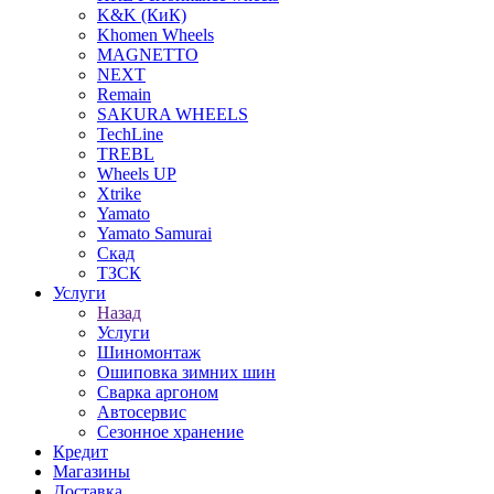
K&K (КиК)
Khomen Wheels
MAGNETTO
NEXT
Remain
SAKURA WHEELS
TechLine
TREBL
Wheels UP
Xtrike
Yamato
Yamato Samurai
Скад
ТЗСК
Услуги
Назад
Услуги
Шиномонтаж
Ошиповка зимних шин
Сварка аргоном
Автосервис
Сезонное хранение
Кредит
Магазины
Доставка