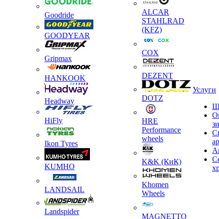
ALCAR
Goodride
STAHLRAD
(KFZ)
GOODYEAR
COX
Gripmax
DEZENT
HANKOOK
Услуги
DOTZ
Headway
Ш
О
HiFly
HRE
з
Performance
С
wheels
а
Ikon Tyres
А
С
K&K (КиК)
KUMHO
х
Khomen
LANDSAIL
Wheels
Landspider
MAGNETTO