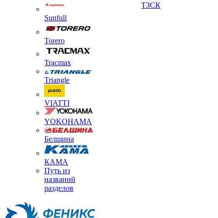
ТЗСК
Sunfull
Torero
Tracmax
Triangle
VIATTI
YOKOHAMA
Белшина
КАМА
Путь из
названий
разделов