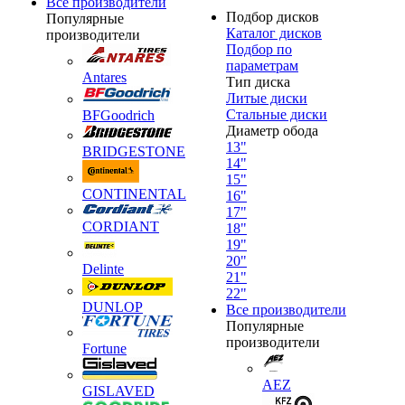
Все производители
Подбор дисков
Популярные
Каталог дисков
производители
Подбор по
параметрам
Antares
Тип диска
Литые диски
Стальные диски
BFGoodrich
Диаметр обода
13"
BRIDGESTONE
14"
15"
CONTINENTAL
16"
17"
CORDIANT
18"
19"
20"
Delinte
21"
22"
DUNLOP
Все производители
Популярные
производители
Fortune
AEZ
GISLAVED