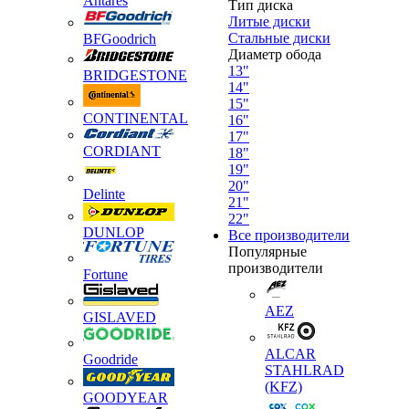
Antares
Тип диска
Литые диски
Стальные диски
BFGoodrich
Диаметр обода
13"
BRIDGESTONE
14"
15"
CONTINENTAL
16"
17"
CORDIANT
18"
19"
20"
Delinte
21"
22"
DUNLOP
Все производители
Популярные
производители
Fortune
AEZ
GISLAVED
ALCAR
Goodride
STAHLRAD
(KFZ)
GOODYEAR