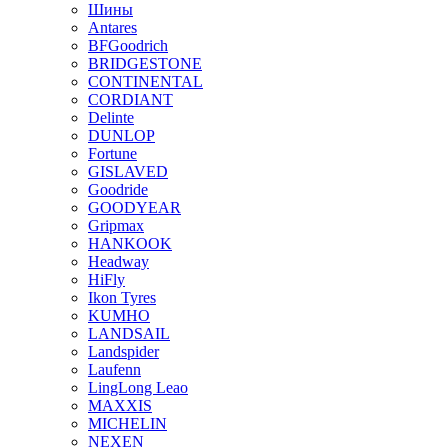
Шины
Antares
BFGoodrich
BRIDGESTONE
CONTINENTAL
CORDIANT
Delinte
DUNLOP
Fortune
GISLAVED
Goodride
GOODYEAR
Gripmax
HANKOOK
Headway
HiFly
Ikon Tyres
KUMHO
LANDSAIL
Landspider
Laufenn
LingLong Leao
MAXXIS
MICHELIN
NEXEN