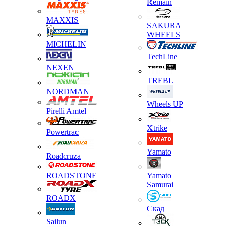
Remain
MAXXIS
SAKURA
WHEELS
MICHELIN
TechLine
NEXEN
TREBL
NORDMAN
Wheels UP
Pirelli Amtel
Xtrike
Powertrac
Yamato
Roadcruza
ROADSTONE
Yamato
Samurai
ROADX
Скад
Sailun