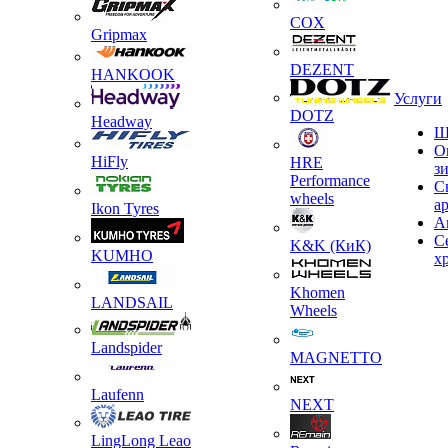
COX
Gripmax
DEZENT
HANKOOK
Услуги
DOTZ
Headway
Ш
О
HiFly
HRE
з
Performance
С
wheels
а
Ikon Tyres
А
С
K&K (КиК)
KUMHO
х
Khomen
LANDSAIL
Wheels
Landspider
MAGNETTO
Laufenn
NEXT
LingLong Leao