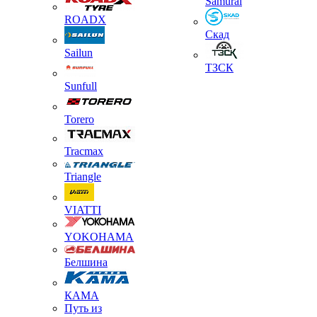
Samurai
ROADX
Скад
Sailun
ТЗСК
Sunfull
Torero
Tracmax
Triangle
VIATTI
YOKOHAMA
Белшина
КАМА
Путь из