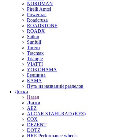
NORDMAN
Pirelli Amtel
Powertrac
Roadcruza
ROADSTONE
ROADX
Sailun
Sunfull
Torero
Tracmax
Triangle
VIATTI
YOKOHAMA
Белшина
КАМА
Путь из названий разделов
Диски
Назад
Диски
AEZ
ALCAR STAHLRAD (KFZ)
COX
DEZENT
DOTZ
HRE Performance wheels