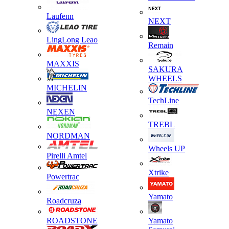
Laufenn
NEXT
LingLong Leao
Remain
MAXXIS
SAKURA
WHEELS
MICHELIN
TechLine
NEXEN
TREBL
NORDMAN
Wheels UP
Pirelli Amtel
Xtrike
Powertrac
Yamato
Roadcruza
ROADSTONE
Yamato