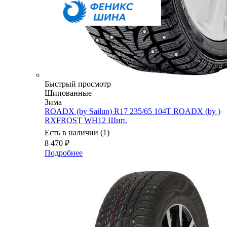
Быстрый просмотр
Шипованные
Зима
ROADX (by Sailun) R17 235/65 104T ROADX (by )
RXFROST WH12 Шип.
Есть в наличии (1)
8 470
₽
Подробнее