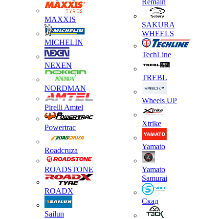
Remain
MAXXIS
SAKURA
WHEELS
MICHELIN
TechLine
NEXEN
TREBL
NORDMAN
Wheels UP
Pirelli Amtel
Xtrike
Powertrac
Yamato
Roadcruza
ROADSTONE
Yamato
Samurai
ROADX
Скад
Sailun