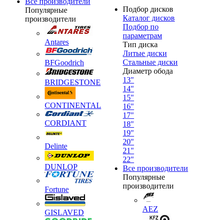
Все производители
Подбор дисков
Популярные
Каталог дисков
производители
Подбор по
параметрам
Antares
Тип диска
Литые диски
Стальные диски
BFGoodrich
Диаметр обода
13"
BRIDGESTONE
14"
15"
CONTINENTAL
16"
17"
CORDIANT
18"
19"
20"
Delinte
21"
22"
DUNLOP
Все производители
Популярные
производители
Fortune
AEZ
GISLAVED