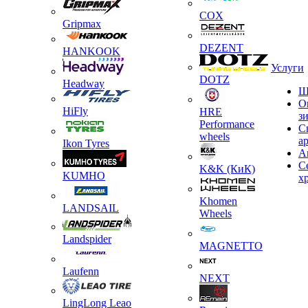
COX
Gripmax
DEZENT
HANKOOK
Услуги
DOTZ
Headway
Ш
О
HiFly
HRE
з
Performance
С
wheels
а
Ikon Tyres
А
С
K&K (КиК)
KUMHO
х
Khomen
LANDSAIL
Wheels
Landspider
MAGNETTO
Laufenn
NEXT
LingLong Leao