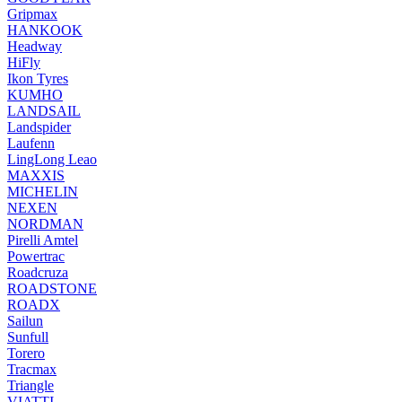
Gripmax
HANKOOK
Headway
HiFly
Ikon Tyres
KUMHO
LANDSAIL
Landspider
Laufenn
LingLong Leao
MAXXIS
MICHELIN
NEXEN
NORDMAN
Pirelli Amtel
Powertrac
Roadcruza
ROADSTONE
ROADX
Sailun
Sunfull
Torero
Tracmax
Triangle
VIATTI