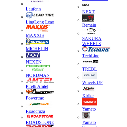
Laufenn
NEXT
LingLong Leao
Remain
MAXXIS
SAKURA
WHEELS
MICHELIN
TechLine
NEXEN
TREBL
NORDMAN
Wheels UP
Pirelli Amtel
Xtrike
Powertrac
Yamato
Roadcruza
ROADSTONE
Yamato