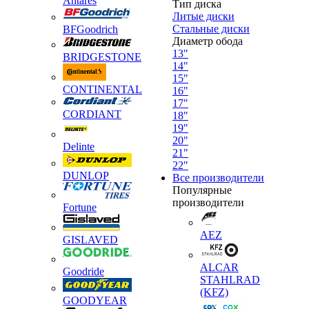
Antares
Тип диска
Литые диски
Стальные диски
BFGoodrich
Диаметр обода
13"
BRIDGESTONE
14"
15"
CONTINENTAL
16"
17"
CORDIANT
18"
19"
20"
Delinte
21"
22"
DUNLOP
Все производители
Популярные
производители
Fortune
AEZ
GISLAVED
ALCAR
Goodride
STAHLRAD
(KFZ)
GOODYEAR