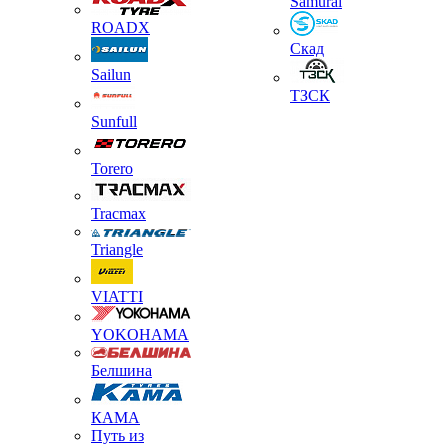
Samurai
ROADX
Скад
Sailun
ТЗСК
Sunfull
Torero
Tracmax
Triangle
VIATTI
YOKOHAMA
Белшина
КАМА
Путь из