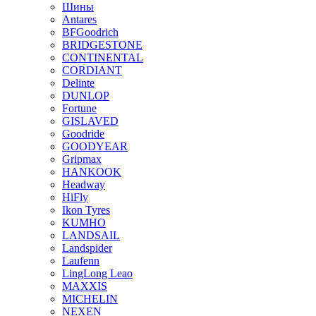
Шины
Antares
BFGoodrich
BRIDGESTONE
CONTINENTAL
CORDIANT
Delinte
DUNLOP
Fortune
GISLAVED
Goodride
GOODYEAR
Gripmax
HANKOOK
Headway
HiFly
Ikon Tyres
KUMHO
LANDSAIL
Landspider
Laufenn
LingLong Leao
MAXXIS
MICHELIN
NEXEN