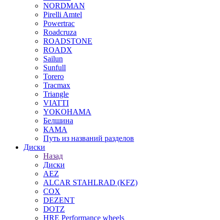
NORDMAN
Pirelli Amtel
Powertrac
Roadcruza
ROADSTONE
ROADX
Sailun
Sunfull
Torero
Tracmax
Triangle
VIATTI
YOKOHAMA
Белшина
КАМА
Путь из названий разделов
Диски
Назад
Диски
AEZ
ALCAR STAHLRAD (KFZ)
COX
DEZENT
DOTZ
HRE Performance wheels