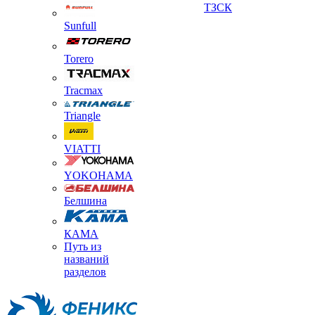
ТЗСК
Sunfull
Torero
Tracmax
Triangle
VIATTI
YOKOHAMA
Белшина
КАМА
Путь из
названий
разделов