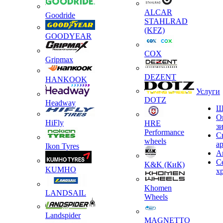
ALCAR
Goodride
STAHLRAD
(KFZ)
GOODYEAR
COX
Gripmax
DEZENT
HANKOOK
Услуги
DOTZ
Headway
Ш
О
HiFly
HRE
з
Performance
С
wheels
а
Ikon Tyres
А
С
K&K (КиК)
KUMHO
х
Khomen
LANDSAIL
Wheels
Landspider
MAGNETTO