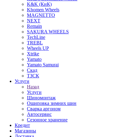
K&K (КиК)
Khomen Wheels
MAGNETTO
NEXT
Remain
SAKURA WHEELS
TechLine
TREBL
Wheels UP
Xtrike
Yamato
Yamato Samurai
Скад
ТЗСК
Услуги
Назад
Услуги
Шиномонтаж
Ошиповка зимних шин
Сварка аргоном
Автосервис
Сезонное хранение
Кредит
Магазины
Доставка