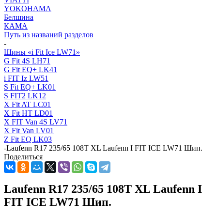
YOKOHAMA
Белшина
КАМА
Путь из названий разделов
-
Шины «i Fit Ice LW71»
G Fit 4S LH71
G Fit EQ+ LK41
i FIT Iz LW51
S Fit EQ+ LK01
S FIT2 LK12
X Fit AT LC01
X Fit HT LD01
X FIT Van 4S LV71
X Fit Van LV01
Z Fit EQ LK03
-
Laufenn R17 235/65 108T XL Laufenn I FIT ICE LW71 Шип.
Поделиться
Laufenn R17 235/65 108T XL Laufenn I
FIT ICE LW71 Шип.