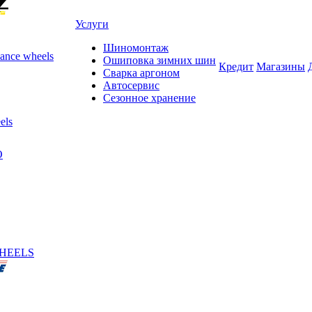
Услуги
Шиномонтаж
ance wheels
Ошиповка зимних шин
Кредит
Магазины
Сварка аргоном
Автосервис
Сезонное хранение
els
O
HEELS