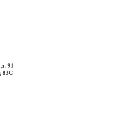
д. 91
д 83С