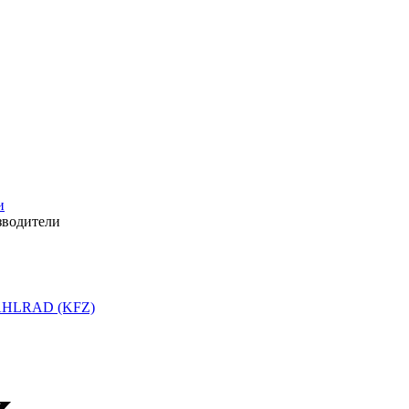
и
зводители
HLRAD (KFZ)