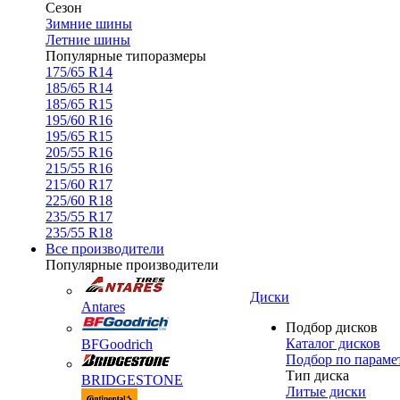
Сезон
Зимние шины
Летние шины
Популярные типоразмеры
175/65 R14
185/65 R14
185/65 R15
195/60 R16
195/65 R15
205/55 R16
215/55 R16
215/60 R17
225/60 R18
235/55 R17
235/55 R18
Все производители
Популярные производители
Диски
Antares
Подбор дисков
Каталог дисков
BFGoodrich
Подбор по параме
Тип диска
BRIDGESTONE
Литые диски