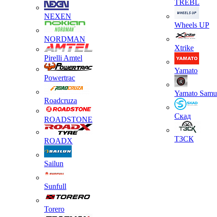
TREBL
NEXEN
Wheels UP
NORDMAN
Xtrike
Pirelli Amtel
Yamato
Powertrac
Yamato Samu
Roadcruza
Скад
ROADSTONE
ТЗСК
ROADX
Sailun
Sunfull
Torero