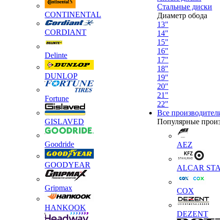
Стальные диски
CONTINENTAL
Диаметр обода
13"
CORDIANT
14"
15"
16"
Delinte
17"
18"
DUNLOP
19"
20"
21"
Fortune
22"
Все производител
GISLAVED
Популярные прои
Goodride
AEZ
GOODYEAR
ALCAR STA
Gripmax
COX
HANKOOK
DEZENT