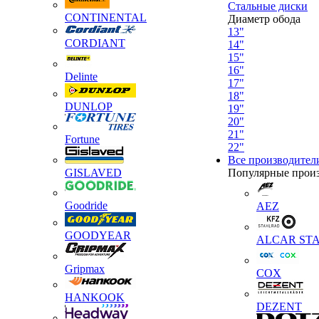
Стальные диски
CONTINENTAL
Диаметр обода
13"
CORDIANT
14"
15"
16"
Delinte
17"
18"
DUNLOP
19"
20"
21"
Fortune
22"
Все производител
GISLAVED
Популярные прои
Goodride
AEZ
GOODYEAR
ALCAR STA
Gripmax
COX
HANKOOK
DEZENT