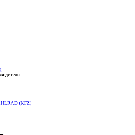
и
зводители
HLRAD (KFZ)