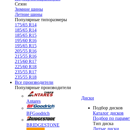
Сезон
Зимние шины
Летние шины
Популярные типоразмеры
175/65 R14
185/65 R14
185/65 R15
195/60 R16
195/65 R15
205/55 R16
215/55 R16
215/60 R17
225/60 R18
235/55 R17
235/55 R18
Все производители
Популярные производители
Диски
Antares
Подбор дисков
Каталог дисков
BFGoodrich
Подбор по параме
Тип диска
BRIDGESTONE
Литые диски