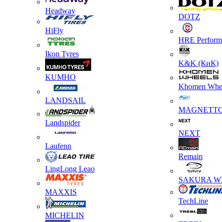
Headway
DOTZ
HiFly
HRE Perform
Ikon Tyres
K&K (КиК)
KUMHO
Khomen Whe
LANDSAIL
MAGNETT
Landspider
NEXT
Laufenn
Remain
LingLong Leao
SAKURA W
MAXXIS
TechLine
MICHELIN