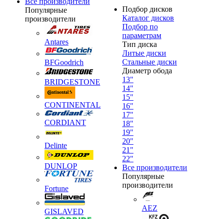
Все производители
Подбор дисков
Популярные
Каталог дисков
производители
Подбор по
параметрам
Antares
Тип диска
Литые диски
Стальные диски
BFGoodrich
Диаметр обода
13"
BRIDGESTONE
14"
15"
CONTINENTAL
16"
17"
CORDIANT
18"
19"
20"
Delinte
21"
22"
DUNLOP
Все производители
Популярные
производители
Fortune
AEZ
GISLAVED