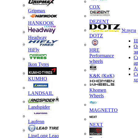
COX
Gripmax
DEZENT
HANKOOK
Услуги
DOTZ
Headway
Ш
О
HiFly
HRE
з
Performance
С
wheels
а
Ikon Tyres
А
С
K&K (КиК)
KUMHO
х
Khomen
LANDSAIL
Wheels
Landspider
MAGNETTO
Laufenn
NEXT
LingLong Leao