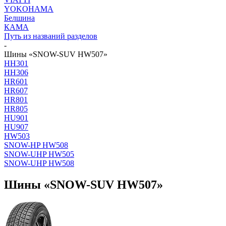
YOKOHAMA
Белшина
КАМА
Путь из названий разделов
-
Шины «SNOW-SUV HW507»
HH301
HH306
HR601
HR607
HR801
HR805
HU901
HU907
HW503
SNOW-HP HW508
SNOW-UHP HW505
SNOW-UHP HW508
Шины «SNOW-SUV HW507»