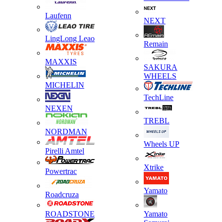
Laufenn
NEXT
LingLong Leao
Remain
MAXXIS
SAKURA
WHEELS
MICHELIN
TechLine
NEXEN
TREBL
NORDMAN
Wheels UP
Pirelli Amtel
Xtrike
Powertrac
Yamato
Roadcruza
ROADSTONE
Yamato