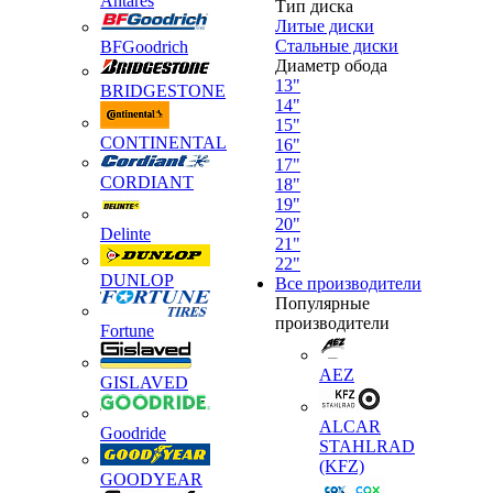
Antares
Тип диска
Литые диски
Стальные диски
BFGoodrich
Диаметр обода
13"
BRIDGESTONE
14"
15"
CONTINENTAL
16"
17"
CORDIANT
18"
19"
20"
Delinte
21"
22"
DUNLOP
Все производители
Популярные
производители
Fortune
AEZ
GISLAVED
ALCAR
Goodride
STAHLRAD
(KFZ)
GOODYEAR