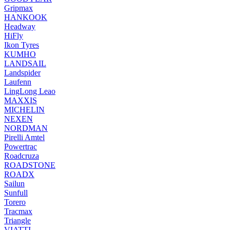
Gripmax
HANKOOK
Headway
HiFly
Ikon Tyres
KUMHO
LANDSAIL
Landspider
Laufenn
LingLong Leao
MAXXIS
MICHELIN
NEXEN
NORDMAN
Pirelli Amtel
Powertrac
Roadcruza
ROADSTONE
ROADX
Sailun
Sunfull
Torero
Tracmax
Triangle
VIATTI