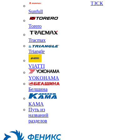
ТЗСК
Sunfull
Torero
Tracmax
Triangle
VIATTI
YOKOHAMA
Белшина
КАМА
Путь из
названий
разделов