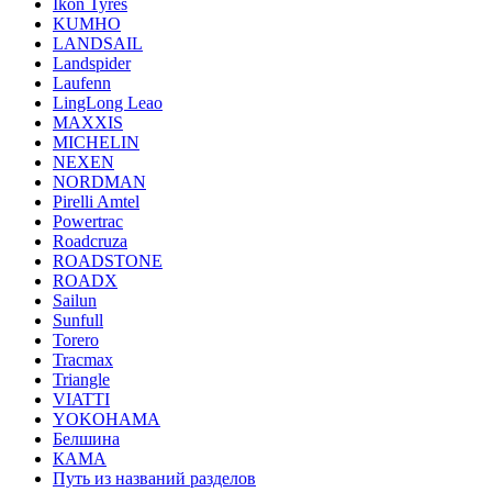
Ikon Tyres
KUMHO
LANDSAIL
Landspider
Laufenn
LingLong Leao
MAXXIS
MICHELIN
NEXEN
NORDMAN
Pirelli Amtel
Powertrac
Roadcruza
ROADSTONE
ROADX
Sailun
Sunfull
Torero
Tracmax
Triangle
VIATTI
YOKOHAMA
Белшина
КАМА
Путь из названий разделов