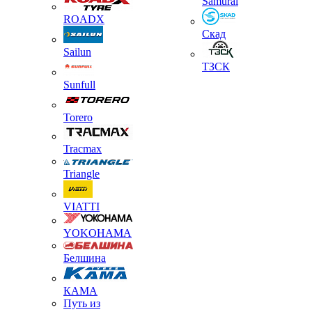
Samurai
ROADX
Скад
Sailun
ТЗСК
Sunfull
Torero
Tracmax
Triangle
VIATTI
YOKOHAMA
Белшина
КАМА
Путь из