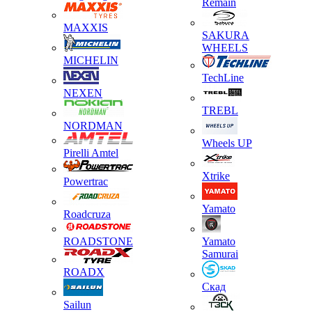
Remain
MAXXIS
SAKURA
WHEELS
MICHELIN
TechLine
NEXEN
TREBL
NORDMAN
Wheels UP
Pirelli Amtel
Xtrike
Powertrac
Yamato
Roadcruza
ROADSTONE
Yamato
Samurai
ROADX
Скад
Sailun