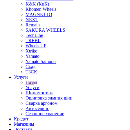
K&K (КиК)
Khomen Wheels
MAGNETTO
NEXT
Remain
SAKURA WHEELS
TechLine
TREBL
Wheels UP
Xtrike
Yamato
Yamato Samurai
Скад
ТЗСК
Услуги
Назад
Услуги
Шиномонтаж
Ошиповка зимних шин
Сварка аргоном
Автосервис
Сезонное хранение
Кредит
Магазины
Доставка