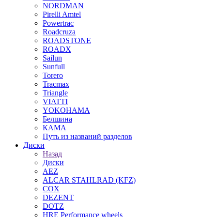
NORDMAN
Pirelli Amtel
Powertrac
Roadcruza
ROADSTONE
ROADX
Sailun
Sunfull
Torero
Tracmax
Triangle
VIATTI
YOKOHAMA
Белшина
КАМА
Путь из названий разделов
Диски
Назад
Диски
AEZ
ALCAR STAHLRAD (KFZ)
COX
DEZENT
DOTZ
HRE Performance wheels