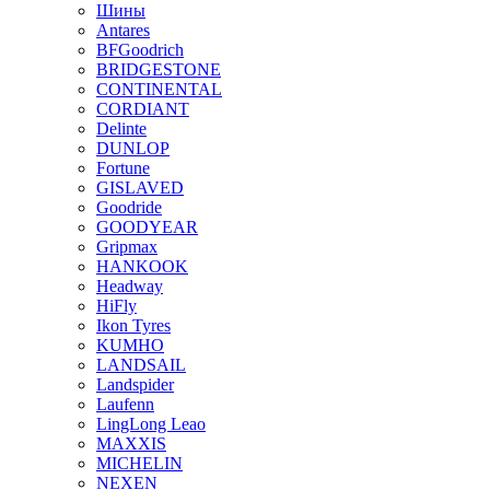
Шины
Antares
BFGoodrich
BRIDGESTONE
CONTINENTAL
CORDIANT
Delinte
DUNLOP
Fortune
GISLAVED
Goodride
GOODYEAR
Gripmax
HANKOOK
Headway
HiFly
Ikon Tyres
KUMHO
LANDSAIL
Landspider
Laufenn
LingLong Leao
MAXXIS
MICHELIN
NEXEN