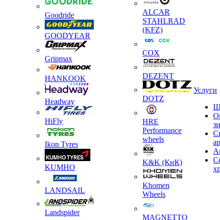
ALCAR
Goodride
STAHLRAD
(KFZ)
GOODYEAR
COX
Gripmax
DEZENT
HANKOOK
Услуги
DOTZ
Headway
Ш
О
HiFly
HRE
з
Performance
С
wheels
а
Ikon Tyres
А
С
K&K (КиК)
KUMHO
х
Khomen
LANDSAIL
Wheels
Landspider
MAGNETTO