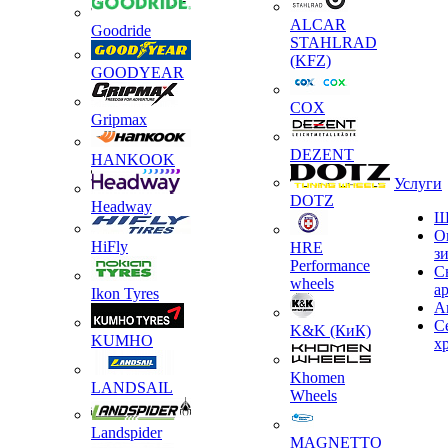
ALCAR
Goodride
STAHLRAD
(KFZ)
GOODYEAR
COX
Gripmax
DEZENT
HANKOOK
Услуги
DOTZ
Headway
Ш
О
HiFly
HRE
з
Performance
С
wheels
а
Ikon Tyres
А
С
K&K (КиК)
KUMHO
х
Khomen
LANDSAIL
Wheels
Landspider
MAGNETTO