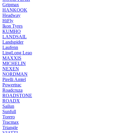
Gripmax
HANKOOK
Headway
HiFly
Ikon Tyres
KUMHO
LANDSAIL
Landspider
Laufenn
LingLong Leao
MAXXIS
MICHELIN
NEXEN
NORDMAN
Pirelli Amtel
Powertrac
Roadcruza
ROADSTONE
ROADX
Sailun
Sunfull
Torero
Tracmax
Triangle
VIATTI