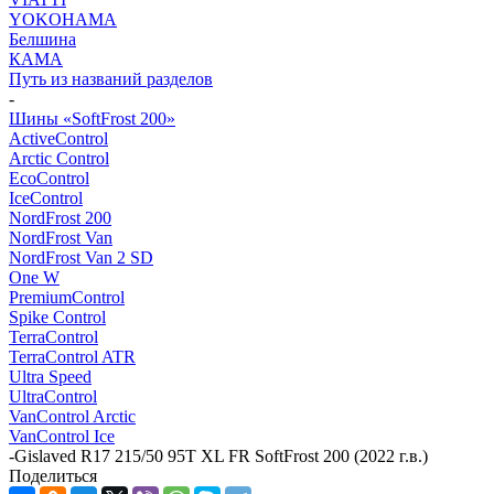
YOKOHAMA
Белшина
КАМА
Путь из названий разделов
-
Шины «SoftFrost 200»
ActiveControl
Arctic Control
EcoControl
IceControl
NordFrost 200
NordFrost Van
NordFrost Van 2 SD
One W
PremiumControl
Spike Control
TerraControl
TerraControl ATR
Ultra Speed
UltraControl
VanControl Arctic
VanControl Ice
-
Gislaved R17 215/50 95T XL FR SoftFrost 200 (2022 г.в.)
Поделиться