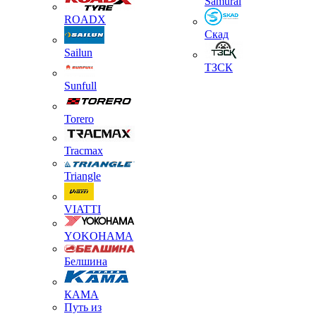
Samurai
ROADX
Скад
Sailun
ТЗСК
Sunfull
Torero
Tracmax
Triangle
VIATTI
YOKOHAMA
Белшина
КАМА
Путь из