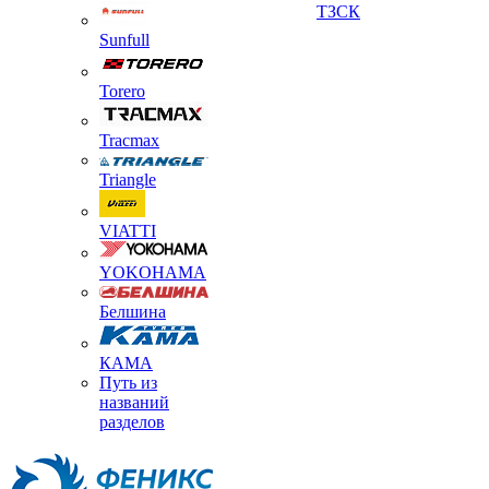
ТЗСК
Sunfull
Torero
Tracmax
Triangle
VIATTI
YOKOHAMA
Белшина
КАМА
Путь из
названий
разделов