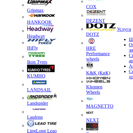
COX
Gripmax
DEZENT
HANKOOK
Услуги
DOTZ
Headway
Ш
О
HiFly
HRE
з
Performance
С
wheels
а
Ikon Tyres
А
С
K&K (КиК)
KUMHO
х
Khomen
LANDSAIL
Wheels
Landspider
MAGNETTO
Laufenn
NEXT
LingLong Leao