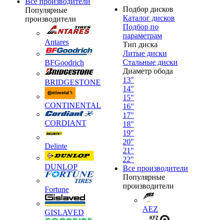
Все производители
Подбор дисков
Популярные
Каталог дисков
производители
Подбор по
параметрам
Antares
Тип диска
Литые диски
Стальные диски
BFGoodrich
Диаметр обода
13"
BRIDGESTONE
14"
15"
CONTINENTAL
16"
17"
CORDIANT
18"
19"
20"
Delinte
21"
22"
DUNLOP
Все производители
Популярные
производители
Fortune
AEZ
GISLAVED