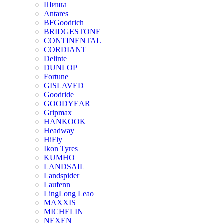
Шины
Antares
BFGoodrich
BRIDGESTONE
CONTINENTAL
CORDIANT
Delinte
DUNLOP
Fortune
GISLAVED
Goodride
GOODYEAR
Gripmax
HANKOOK
Headway
HiFly
Ikon Tyres
KUMHO
LANDSAIL
Landspider
Laufenn
LingLong Leao
MAXXIS
MICHELIN
NEXEN