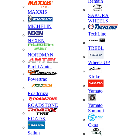
Remain
MAXXIS
SAKURA
WHEELS
MICHELIN
TechLine
NEXEN
TREBL
NORDMAN
Wheels UP
Pirelli Amtel
Xtrike
Powertrac
Yamato
Roadcruza
ROADSTONE
Yamato
Samurai
ROADX
Скад
Sailun