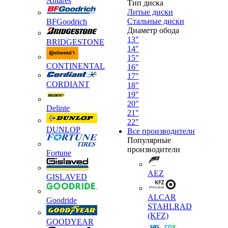
Antares
Тип диска
Литые диски
Стальные диски
BFGoodrich
Диаметр обода
13"
BRIDGESTONE
14"
15"
CONTINENTAL
16"
17"
CORDIANT
18"
19"
20"
Delinte
21"
22"
DUNLOP
Все производители
Популярные
производители
Fortune
AEZ
GISLAVED
ALCAR
Goodride
STAHLRAD
(KFZ)
GOODYEAR