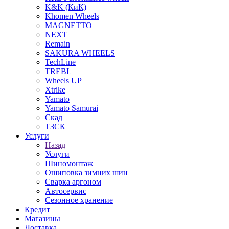
K&K (КиК)
Khomen Wheels
MAGNETTO
NEXT
Remain
SAKURA WHEELS
TechLine
TREBL
Wheels UP
Xtrike
Yamato
Yamato Samurai
Скад
ТЗСК
Услуги
Назад
Услуги
Шиномонтаж
Ошиповка зимних шин
Сварка аргоном
Автосервис
Сезонное хранение
Кредит
Магазины
Доставка