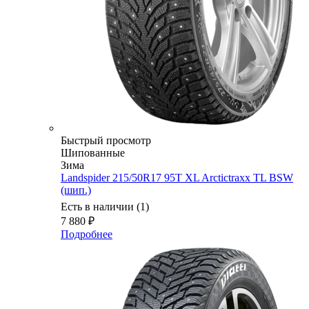
Быстрый просмотр
Шипованные
Зима
Landspider 215/50R17 95T XL Arctictraxx TL BSW
(шип.)
Есть в наличии (1)
7 880
₽
Подробнее