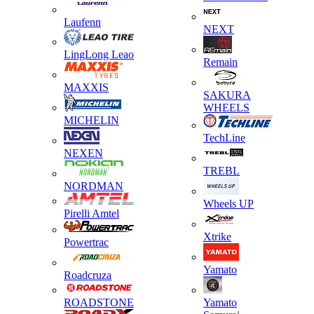
Laufenn
NEXT
LingLong Leao
Remain
MAXXIS
SAKURA
WHEELS
MICHELIN
TechLine
NEXEN
TREBL
NORDMAN
Wheels UP
Pirelli Amtel
Xtrike
Powertrac
Yamato
Roadcruza
ROADSTONE
Yamato