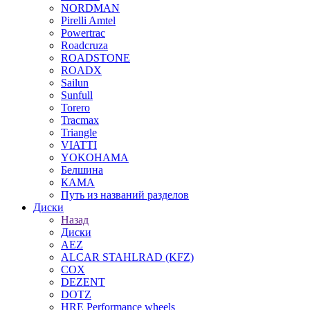
NORDMAN
Pirelli Amtel
Powertrac
Roadcruza
ROADSTONE
ROADX
Sailun
Sunfull
Torero
Tracmax
Triangle
VIATTI
YOKOHAMA
Белшина
КАМА
Путь из названий разделов
Диски
Назад
Диски
AEZ
ALCAR STAHLRAD (KFZ)
COX
DEZENT
DOTZ
HRE Performance wheels