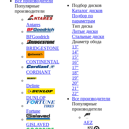
Все производители
Подбор дисков
Популярные
Каталог дисков
производители
Подбор по
параметрам
Antares
Тип диска
Литые диски
Стальные диски
BFGoodrich
Диаметр обода
13"
BRIDGESTONE
14"
15"
CONTINENTAL
16"
17"
CORDIANT
18"
19"
20"
Delinte
21"
22"
DUNLOP
Все производители
Популярные
производители
Fortune
AEZ
GISLAVED