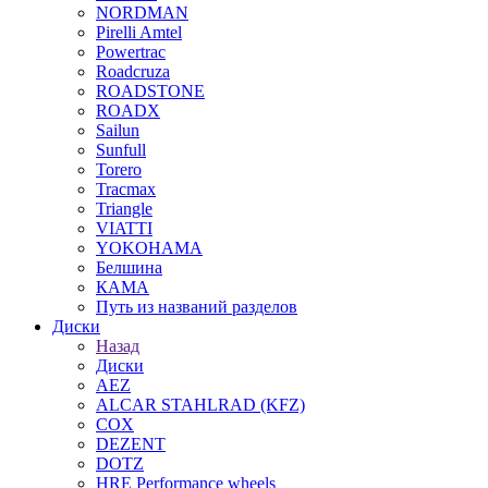
NORDMAN
Pirelli Amtel
Powertrac
Roadcruza
ROADSTONE
ROADX
Sailun
Sunfull
Torero
Tracmax
Triangle
VIATTI
YOKOHAMA
Белшина
КАМА
Путь из названий разделов
Диски
Назад
Диски
AEZ
ALCAR STAHLRAD (KFZ)
COX
DEZENT
DOTZ
HRE Performance wheels