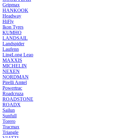
Gripmax
HANKOOK
Headway
HiFly
Ikon Tyres
KUMHO
LANDSAIL
Landspider
Laufenn
LingLong Leao
MAXXIS
MICHELIN
NEXEN
NORDMAN
Pirelli Amtel
Powertrac
Roadcruza
ROADSTONE
ROADX
Sailun
Sunfull
Torero
Tracmax
Triangle
VIATTI