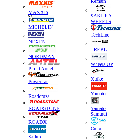
Remain
MAXXIS
SAKURA
WHEELS
MICHELIN
TechLine
NEXEN
TREBL
NORDMAN
Wheels UP
Pirelli Amtel
Xtrike
Powertrac
Yamato
Roadcruza
ROADSTONE
Yamato
Samurai
ROADX
Скад
Sailun