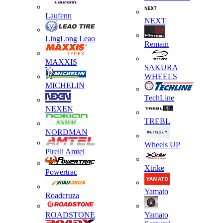
Laufenn
NEXT
LingLong Leao
Remain
MAXXIS
SAKURA
WHEELS
MICHELIN
TechLine
NEXEN
TREBL
NORDMAN
Wheels UP
Pirelli Amtel
Xtrike
Powertrac
Yamato
Roadcruza
ROADSTONE
Yamato