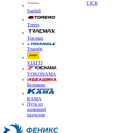
ТЗСК
Sunfull
Torero
Tracmax
Triangle
VIATTI
YOKOHAMA
Белшина
КАМА
Путь из
названий
разделов