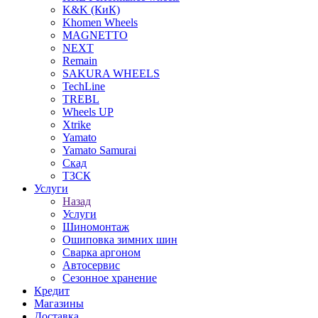
K&K (КиК)
Khomen Wheels
MAGNETTO
NEXT
Remain
SAKURA WHEELS
TechLine
TREBL
Wheels UP
Xtrike
Yamato
Yamato Samurai
Скад
ТЗСК
Услуги
Назад
Услуги
Шиномонтаж
Ошиповка зимних шин
Сварка аргоном
Автосервис
Сезонное хранение
Кредит
Магазины
Доставка