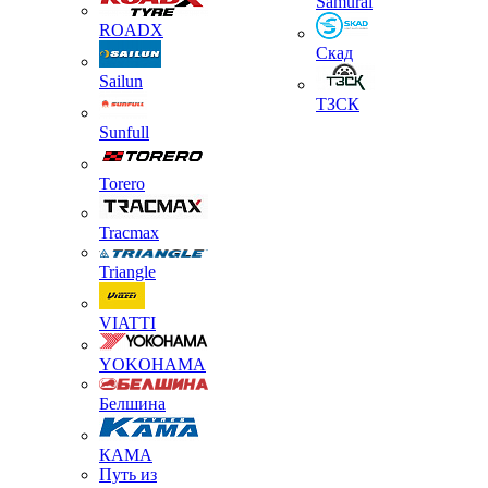
Samurai
ROADX
Скад
Sailun
ТЗСК
Sunfull
Torero
Tracmax
Triangle
VIATTI
YOKOHAMA
Белшина
КАМА
Путь из