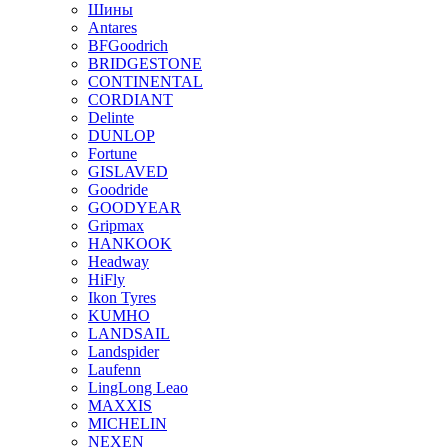
Шины
Antares
BFGoodrich
BRIDGESTONE
CONTINENTAL
CORDIANT
Delinte
DUNLOP
Fortune
GISLAVED
Goodride
GOODYEAR
Gripmax
HANKOOK
Headway
HiFly
Ikon Tyres
KUMHO
LANDSAIL
Landspider
Laufenn
LingLong Leao
MAXXIS
MICHELIN
NEXEN