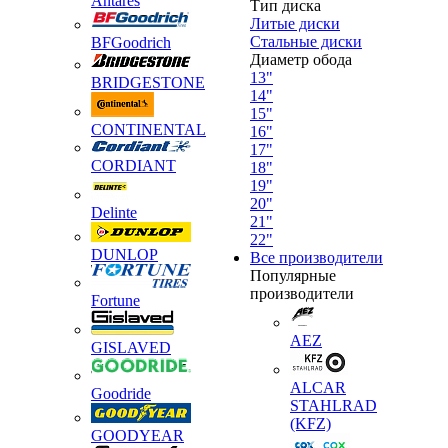
Antares
Тип диска
Литые диски
Стальные диски
BFGoodrich
Диаметр обода
13"
BRIDGESTONE
14"
15"
CONTINENTAL
16"
17"
CORDIANT
18"
19"
20"
Delinte
21"
22"
DUNLOP
Все производители
Популярные
производители
Fortune
AEZ
GISLAVED
ALCAR
Goodride
STAHLRAD
(KFZ)
GOODYEAR