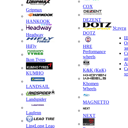
COX
Gripmax
DEZENT
HANKOOK
Услуги
DOTZ
Headway
Ш
О
HiFly
HRE
з
Performance
С
wheels
а
Ikon Tyres
А
С
K&K (КиК)
KUMHO
х
Khomen
LANDSAIL
Wheels
Landspider
MAGNETTO
Laufenn
NEXT
LingLong Leao