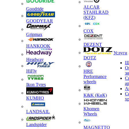
ALCAR
Goodride
STAHLRAD
(KFZ)
GOODYEAR
COX
Gripmax
DEZENT
HANKOOK
Услуги
DOTZ
Headway
Ш
О
HiFly
HRE
з
Performance
С
wheels
а
Ikon Tyres
А
С
K&K (КиК)
KUMHO
х
Khomen
LANDSAIL
Wheels
Landspider
MAGNETTO