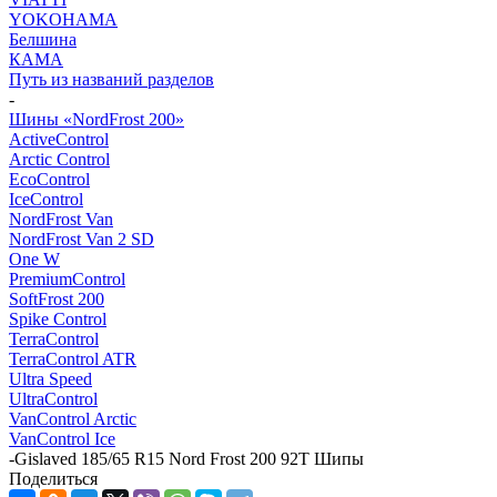
YOKOHAMA
Белшина
КАМА
Путь из названий разделов
-
Шины «NordFrost 200»
ActiveControl
Arctic Control
EcoControl
IceControl
NordFrost Van
NordFrost Van 2 SD
One W
PremiumControl
SoftFrost 200
Spike Control
TerraControl
TerraControl ATR
Ultra Speed
UltraControl
VanControl Arctic
VanControl Ice
-
Gislaved 185/65 R15 Nord Frost 200 92T Шипы
Поделиться