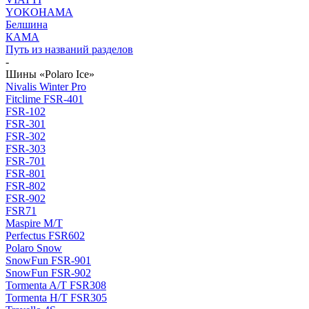
YOKOHAMA
Белшина
КАМА
Путь из названий разделов
-
Шины «Polaro Ice»
Nivalis Winter Pro
Fitclime FSR-401
FSR-102
FSR-301
FSR-302
FSR-303
FSR-701
FSR-801
FSR-802
FSR-902
FSR71
Maspire M/T
Perfectus FSR602
Polaro Snow
SnowFun FSR-901
SnowFun FSR-902
Tormenta A/T FSR308
Tormenta H/T FSR305