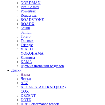
NORDMAN
Pirelli Amtel
Powertrac
Roadcruza
ROADSTONE
ROADX
Sailun
Sunfull
Torero
Tracmax
Triangle
VIATTI
YOKOHAMA
Белшина
КАМА
Путь из названий разделов
Диски
Назад
Диски
AEZ
ALCAR STAHLRAD (KFZ)
COX
DEZENT
DOTZ
HRE Performance wheels