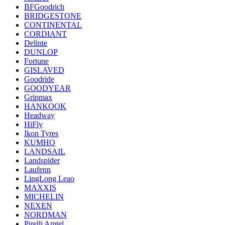
BFGoodrich
BRIDGESTONE
CONTINENTAL
CORDIANT
Delinte
DUNLOP
Fortune
GISLAVED
Goodride
GOODYEAR
Gripmax
HANKOOK
Headway
HiFly
Ikon Tyres
KUMHO
LANDSAIL
Landspider
Laufenn
LingLong Leao
MAXXIS
MICHELIN
NEXEN
NORDMAN
Pirelli Amtel