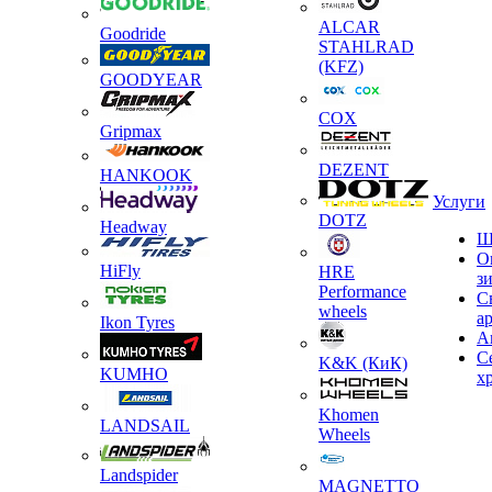
ALCAR
Goodride
STAHLRAD
(KFZ)
GOODYEAR
COX
Gripmax
DEZENT
HANKOOK
Услуги
DOTZ
Headway
Ш
О
HiFly
HRE
з
Performance
С
wheels
а
Ikon Tyres
А
С
K&K (КиК)
KUMHO
х
Khomen
LANDSAIL
Wheels
Landspider
MAGNETTO