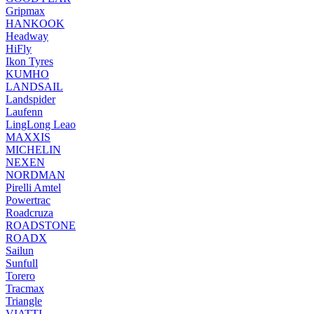
Gripmax
HANKOOK
Headway
HiFly
Ikon Tyres
KUMHO
LANDSAIL
Landspider
Laufenn
LingLong Leao
MAXXIS
MICHELIN
NEXEN
NORDMAN
Pirelli Amtel
Powertrac
Roadcruza
ROADSTONE
ROADX
Sailun
Sunfull
Torero
Tracmax
Triangle
VIATTI