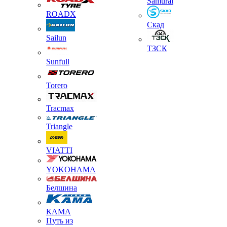
Samurai
ROADX
Скад
Sailun
ТЗСК
Sunfull
Torero
Tracmax
Triangle
VIATTI
YOKOHAMA
Белшина
КАМА
Путь из