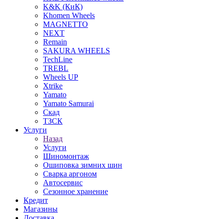
K&K (КиК)
Khomen Wheels
MAGNETTO
NEXT
Remain
SAKURA WHEELS
TechLine
TREBL
Wheels UP
Xtrike
Yamato
Yamato Samurai
Скад
ТЗСК
Услуги
Назад
Услуги
Шиномонтаж
Ошиповка зимних шин
Сварка аргоном
Автосервис
Сезонное хранение
Кредит
Магазины
Доставка