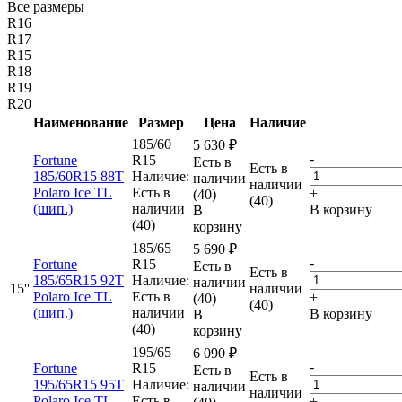
Все размеры
R16
R17
R15
R18
R19
R20
Наименование
Размер
Цена
Наличие
185/60
5 630
₽
-
Fortune
R15
Есть в
Есть в
185/60R15 88T
Наличие:
наличии
наличии
Polaro Ice TL
Есть в
+
(40)
(40)
(шип.)
наличии
В корзину
В
(40)
корзину
185/65
5 690
₽
-
Fortune
R15
Есть в
Есть в
185/65R15 92T
Наличие:
наличии
15''
наличии
Polaro Ice TL
Есть в
+
(40)
(40)
(шип.)
наличии
В корзину
В
(40)
корзину
195/65
6 090
₽
-
Fortune
R15
Есть в
Есть в
195/65R15 95T
Наличие:
наличии
наличии
Polaro Ice TL
Есть в
+