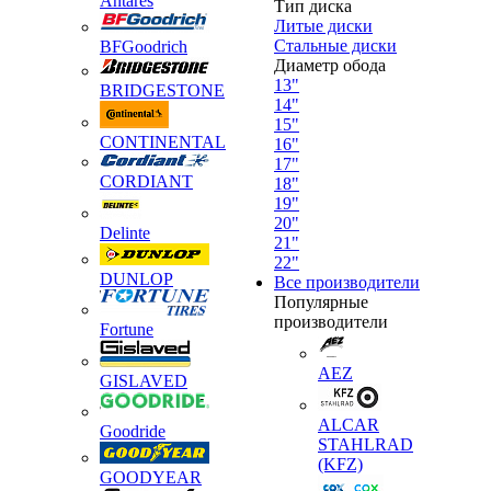
Antares
Тип диска
Литые диски
Стальные диски
BFGoodrich
Диаметр обода
13"
BRIDGESTONE
14"
15"
CONTINENTAL
16"
17"
CORDIANT
18"
19"
20"
Delinte
21"
22"
DUNLOP
Все производители
Популярные
производители
Fortune
AEZ
GISLAVED
ALCAR
Goodride
STAHLRAD
(KFZ)
GOODYEAR