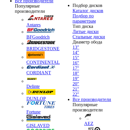
Все производители
Подбор дисков
Популярные
Каталог дисков
производители
Подбор по
параметрам
Antares
Тип диска
Литые диски
Стальные диски
BFGoodrich
Диаметр обода
13"
BRIDGESTONE
14"
15"
CONTINENTAL
16"
17"
CORDIANT
18"
19"
20"
Delinte
21"
22"
DUNLOP
Все производители
Популярные
производители
Fortune
AEZ
GISLAVED