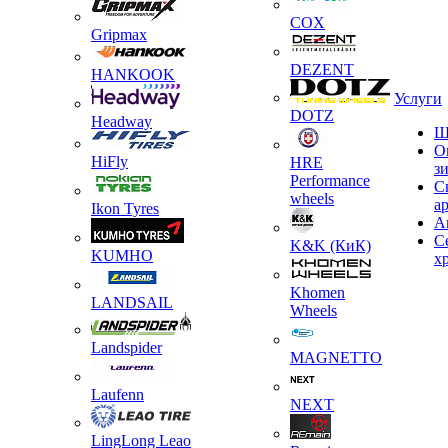
COX
Gripmax
DEZENT
HANKOOK
Услуги
DOTZ
Headway
Ш
О
HiFly
HRE
з
Performance
С
wheels
а
Ikon Tyres
А
С
K&K (КиК)
KUMHO
х
Khomen
LANDSAIL
Wheels
Landspider
MAGNETTO
Laufenn
NEXT
LingLong Leao