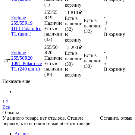
(1)
корзину
255/55
11 810
₽
-
Fortune
R19
Есть в
Есть в
255/55R19
Наличие:
наличии
наличии
111T Polaro Ice
Есть в
+
(32)
(32)
TL (шип.)
наличии
В корзину
В
(32)
корзину
255/50
12 290
₽
-
Fortune
R20
Есть в
Есть в
255/50R20
Наличие:
наличии
20''
наличии
109T Polaro Ice
Есть в
+
(30)
(30)
TL (240 шип.)
наличии
В корзину
В
(30)
корзину
Показать еще
1
2
Все
Отзывы
У данного товара нет отзывов. Станьте
Оставить отзыв
первым, кто оставил отзыв об этом товаре!
Antares