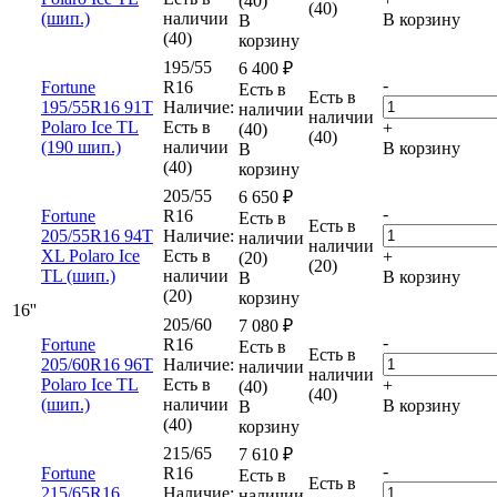
(40)
(40)
(шип.)
наличии
В корзину
В
(40)
корзину
195/55
6 400
₽
-
Fortune
R16
Есть в
Есть в
195/55R16 91T
Наличие:
наличии
наличии
Polaro Ice TL
Есть в
+
(40)
(40)
(190 шип.)
наличии
В корзину
В
(40)
корзину
205/55
6 650
₽
-
Fortune
R16
Есть в
Есть в
205/55R16 94T
Наличие:
наличии
наличии
XL Polaro Ice
Есть в
+
(20)
(20)
TL (шип.)
наличии
В корзину
В
(20)
корзину
16''
205/60
7 080
₽
-
Fortune
R16
Есть в
Есть в
205/60R16 96T
Наличие:
наличии
наличии
Polaro Ice TL
Есть в
+
(40)
(40)
(шип.)
наличии
В корзину
В
(40)
корзину
215/65
7 610
₽
-
Fortune
R16
Есть в
Есть в
215/65R16
Наличие:
наличии