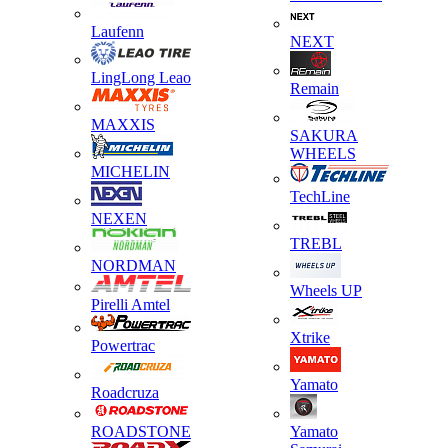
Laufenn
NEXT
LingLong Leao
Remain
MAXXIS
SAKURA
WHEELS
MICHELIN
TechLine
NEXEN
TREBL
NORDMAN
Wheels UP
Pirelli Amtel
Xtrike
Powertrac
Yamato
Roadcruza
ROADSTONE
Yamato