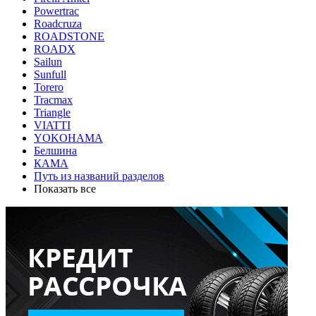
Powertrac
Roadcruza
ROADSTONE
ROADX
Sailun
Sunfull
Torero
Tracmax
Triangle
VIATTI
YOKOHAMA
Белшина
КАМА
Путь из названий разделов
Показать все