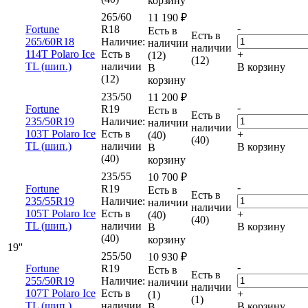
корзину
265/60
11 190
₽
-
Fortune
R18
Есть в
Есть в
265/60R18
Наличие:
наличии
наличии
114T Polaro Ice
Есть в
+
(12)
(12)
TL (шип.)
наличии
В корзину
В
(12)
корзину
235/50
11 200
₽
-
Fortune
R19
Есть в
Есть в
235/50R19
Наличие:
наличии
наличии
103T Polaro Ice
Есть в
+
(40)
(40)
TL (шип.)
наличии
В корзину
В
(40)
корзину
235/55
10 700
₽
-
Fortune
R19
Есть в
Есть в
235/55R19
Наличие:
наличии
наличии
105T Polaro Ice
Есть в
+
(40)
(40)
TL (шип.)
наличии
В корзину
В
(40)
корзину
19''
255/50
10 930
₽
-
Fortune
R19
Есть в
Есть в
255/50R19
Наличие:
наличии
наличии
107T Polaro Ice
Есть в
+
(1)
(1)
TL (шип.)
наличии
В корзину
В