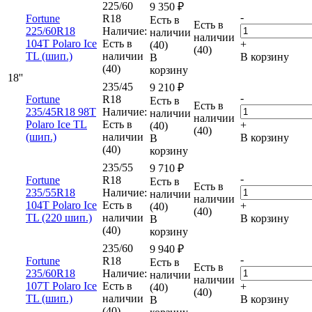
225/60
9 350
₽
-
Fortune
R18
Есть в
Есть в
225/60R18
Наличие:
наличии
наличии
104T Polaro Ice
Есть в
+
(40)
(40)
TL (шип.)
наличии
В корзину
В
(40)
корзину
18''
235/45
9 210
₽
-
Fortune
R18
Есть в
Есть в
235/45R18 98T
Наличие:
наличии
наличии
Polaro Ice TL
Есть в
+
(40)
(40)
(шип.)
наличии
В корзину
В
(40)
корзину
235/55
9 710
₽
-
Fortune
R18
Есть в
Есть в
235/55R18
Наличие:
наличии
наличии
104T Polaro Ice
Есть в
+
(40)
(40)
TL (220 шип.)
наличии
В корзину
В
(40)
корзину
235/60
9 940
₽
-
Fortune
R18
Есть в
Есть в
235/60R18
Наличие:
наличии
наличии
107T Polaro Ice
Есть в
+
(40)
(40)
TL (шип.)
наличии
В корзину
В
(40)