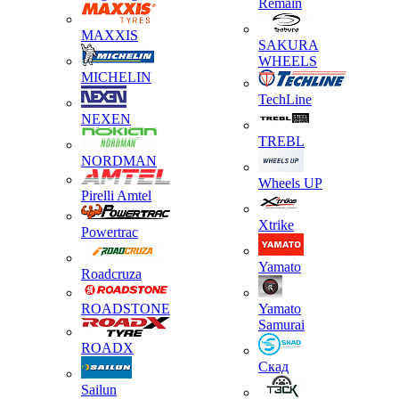
Remain
MAXXIS
SAKURA
WHEELS
MICHELIN
TechLine
NEXEN
TREBL
NORDMAN
Wheels UP
Pirelli Amtel
Xtrike
Powertrac
Yamato
Roadcruza
ROADSTONE
Yamato
Samurai
ROADX
Скад
Sailun