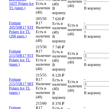
наличии
102T Polaro Ice
Есть в
+
(40)
(40)
TL (шип.)
наличии
В корзину
В
(40)
корзину
205/50
7 620
₽
-
Fortune
R17
Есть в
Есть в
205/50R17 93T
Наличие:
наличии
наличии
Polaro Ice TL
Есть в
+
(40)
(40)
(200 шип.)
наличии
В корзину
В
(40)
корзину
215/50
7 740
₽
-
Fortune
R17
Есть в
Есть в
215/50R17 95T
Наличие:
наличии
наличии
Polaro Ice TL
Есть в
+
(40)
(40)
(шип.)
наличии
В корзину
В
(40)
корзину
215/55
8 120
₽
-
Fortune
R17
Есть в
Есть в
215/55R17 98T
Наличие:
наличии
наличии
Polaro Ice TL
Есть в
+
(40)
(40)
(шип.)
наличии
В корзину
В
(40)
корзину
215/60
8 370
₽
-
Fortune
R17
Есть в