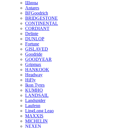
Шины
Antares
BFGoodrich
BRIDGESTONE
CONTINENTAL
CORDIANT
Delinte
DUNLOP
Fortune
GISLAVED
Goodride
GOODYEAR
Gripmax
HANKOOK
Headway
HiFly
Ikon Tyres
KUMHO
LANDSAIL
Landspider
Laufenn
LingLong Leao
MAXXIS
MICHELIN
NEXEN