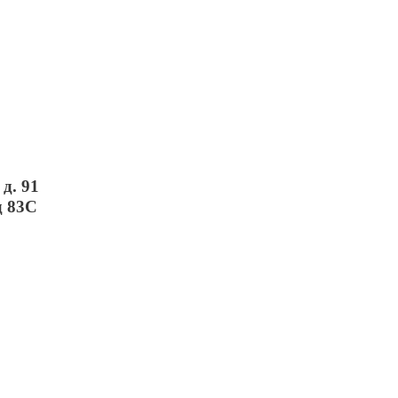
д. 91
д 83С