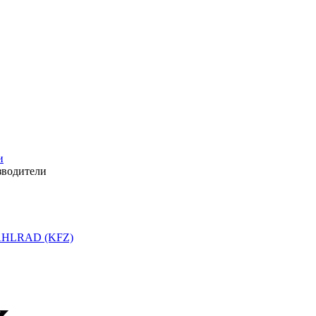
и
зводители
HLRAD (KFZ)