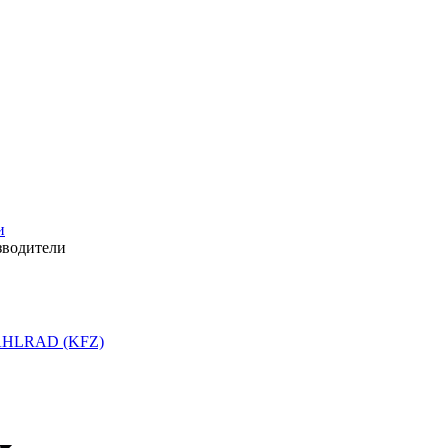
и
зводители
HLRAD (KFZ)