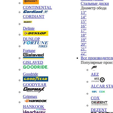
Стальные диски
CONTINENTAL
Диаметр обода
13"
CORDIANT
14"
15"
16"
Delinte
17"
18"
DUNLOP
19"
20"
21"
Fortune
22"
Все производител
GISLAVED
Популярные прои
Goodride
AEZ
GOODYEAR
ALCAR STA
Gripmax
COX
HANKOOK
DEZENT