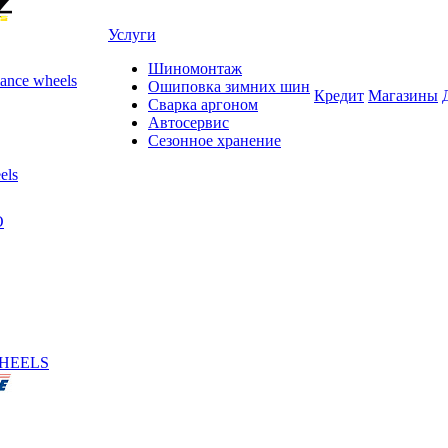
Услуги
Шиномонтаж
ance wheels
Ошиповка зимних шин
Кредит
Магазины
Сварка аргоном
Автосервис
Сезонное хранение
els
O
HEELS