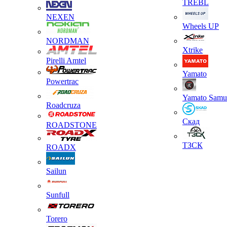
TREBL
NEXEN
Wheels UP
NORDMAN
Xtrike
Pirelli Amtel
Yamato
Powertrac
Yamato Samu
Roadcruza
Скад
ROADSTONE
ТЗСК
ROADX
Sailun
Sunfull
Torero