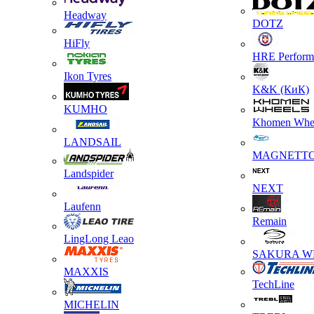
Headway
DOTZ
HiFly
HRE Perform
Ikon Tyres
K&K (КиК)
KUMHO
Khomen Whe
LANDSAIL
MAGNETT
Landspider
NEXT
Laufenn
Remain
LingLong Leao
SAKURA W
MAXXIS
TechLine
MICHELIN