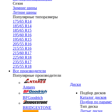
Сезон
Зимние шины
Летние шины
Популярные типоразмеры
175/65 R14
185/65 R14
185/65 R15
195/60 R16
195/65 R15
205/55 R16
215/55 R16
215/60 R17
225/60 R18
235/55 R17
235/55 R18
Все производители
Популярные производители
Диски
Antares
Подбор дисков
Каталог дисков
BFGoodrich
Подбор по параме
Тип диска
BRIDGESTONE
Литые диски