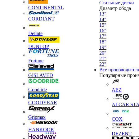
Стальные диски
CONTINENTAL
Диаметр обода
13"
CORDIANT
14"
15"
16"
Delinte
17"
18"
DUNLOP
19"
20"
21"
Fortune
22"
Все производител
GISLAVED
Популярные прои
Goodride
AEZ
GOODYEAR
ALCAR STA
Gripmax
COX
HANKOOK
DEZENT