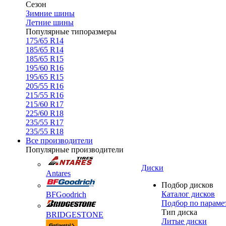
Сезон
Зимние шины
Летние шины
Популярные типоразмеры
175/65 R14
185/65 R14
185/65 R15
195/60 R16
195/65 R15
205/55 R16
215/55 R16
215/60 R17
225/60 R18
235/55 R17
235/55 R18
Все производители
Популярные производители
Диски
Antares
Подбор дисков
Каталог дисков
BFGoodrich
Подбор по параме
Тип диска
BRIDGESTONE
Литые диски