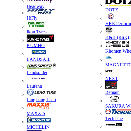
Headway
DOTZ
HiFly
HRE Perform
Ikon Tyres
K&K (КиК)
KUMHO
Khomen Whe
LANDSAIL
MAGNETT
Landspider
NEXT
Laufenn
Remain
LingLong Leao
SAKURA W
MAXXIS
TechLine
MICHELIN