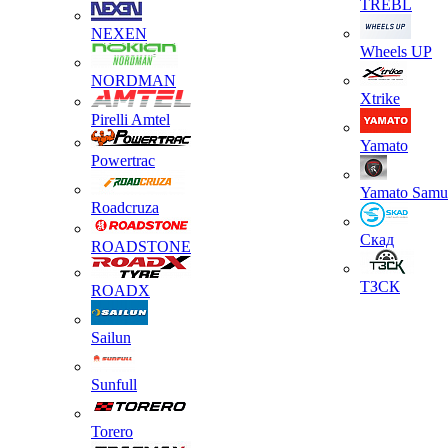
TREBL
NEXEN
Wheels UP
NORDMAN
Xtrike
Pirelli Amtel
Yamato
Powertrac
Yamato Samu
Roadcruza
Скад
ROADSTONE
ТЗСК
ROADX
Sailun
Sunfull
Torero