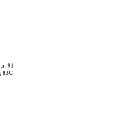
д. 91
д 83С