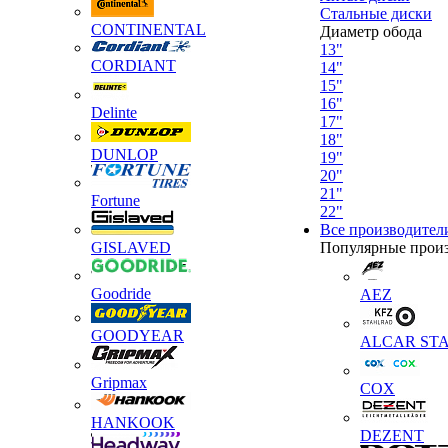
Стальные диски
CONTINENTAL
Диаметр обода
13"
CORDIANT
14"
15"
16"
Delinte
17"
18"
DUNLOP
19"
20"
21"
Fortune
22"
Все производител
GISLAVED
Популярные прои
Goodride
AEZ
GOODYEAR
ALCAR STA
Gripmax
COX
HANKOOK
DEZENT