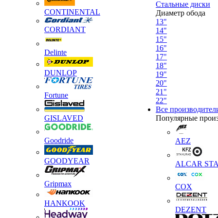
Стальные диски
CONTINENTAL
Диаметр обода
13"
CORDIANT
14"
15"
16"
Delinte
17"
18"
DUNLOP
19"
20"
21"
Fortune
22"
Все производител
GISLAVED
Популярные прои
Goodride
AEZ
GOODYEAR
ALCAR STA
Gripmax
COX
HANKOOK
DEZENT