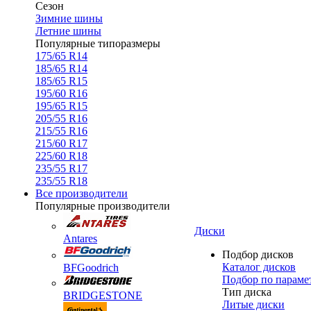
Сезон
Зимние шины
Летние шины
Популярные типоразмеры
175/65 R14
185/65 R14
185/65 R15
195/60 R16
195/65 R15
205/55 R16
215/55 R16
215/60 R17
225/60 R18
235/55 R17
235/55 R18
Все производители
Популярные производители
Диски
Antares
Подбор дисков
Каталог дисков
BFGoodrich
Подбор по параме
Тип диска
BRIDGESTONE
Литые диски