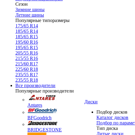
Сезон
Зимние шины
Летние шины
Популярные типоразмеры
175/65 R14
185/65 R14
185/65 R15
195/60 R16
195/65 R15
205/55 R16
215/55 R16
215/60 R17
225/60 R18
235/55 R17
235/55 R18
Все производители
Популярные производители
Диски
Antares
Подбор дисков
Каталог дисков
BFGoodrich
Подбор по параме
Тип диска
BRIDGESTONE
Литые диски