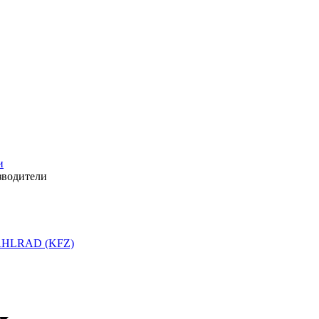
и
зводители
HLRAD (KFZ)