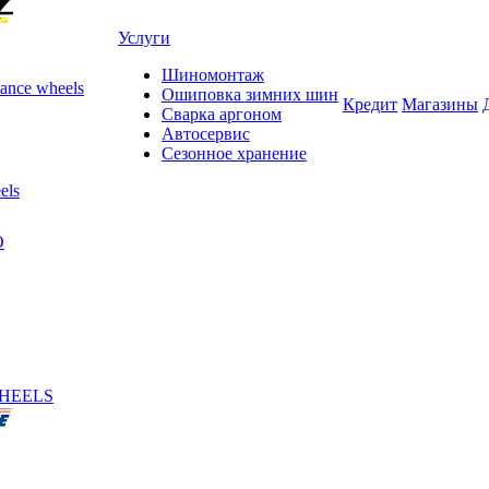
Услуги
Шиномонтаж
ance wheels
Ошиповка зимних шин
Кредит
Магазины
Сварка аргоном
Автосервис
Сезонное хранение
els
O
HEELS