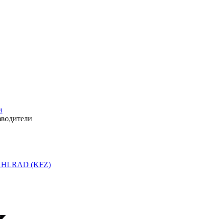
и
зводители
HLRAD (KFZ)