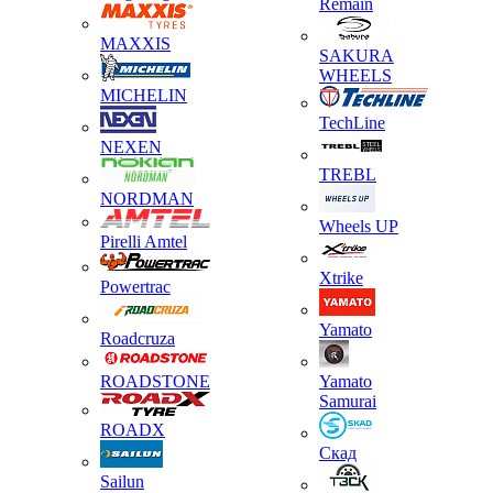
Remain
MAXXIS
SAKURA
WHEELS
MICHELIN
TechLine
NEXEN
TREBL
NORDMAN
Wheels UP
Pirelli Amtel
Xtrike
Powertrac
Yamato
Roadcruza
ROADSTONE
Yamato
Samurai
ROADX
Скад
Sailun