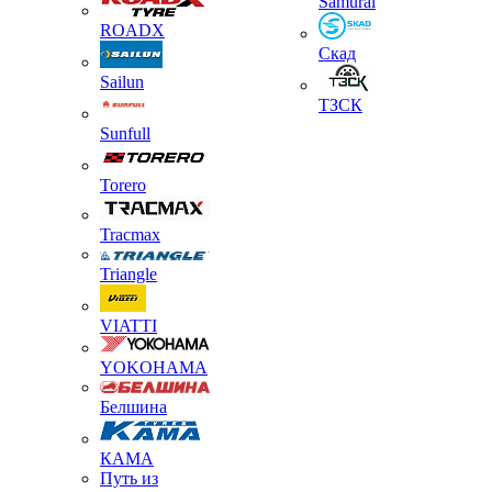
Samurai
ROADX
Скад
Sailun
ТЗСК
Sunfull
Torero
Tracmax
Triangle
VIATTI
YOKOHAMA
Белшина
КАМА
Путь из