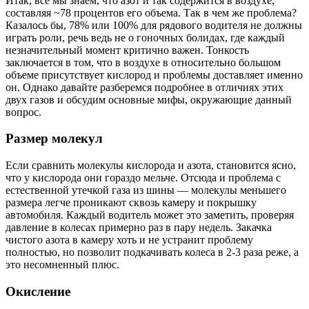
Итак, все мы знаем, что азот и так содержится в воздухе,
составляя ~78 процентов его объема. Так в чем же проблема?
Казалось бы, 78% или 100% для рядового водителя не должны
играть роли, речь ведь не о гоночных болидах, где каждый
незначительный момент критично важен. Тонкость
заключается в том, что в воздухе в относительно большом
объеме присутствует кислород и проблемы доставляет именно
он. Однако давайте разберемся подробнее в отличиях этих
двух газов и обсудим основные мифы, окружающие данный
вопрос.
Размер молекул
Если сравнить молекулы кислорода и азота, становится ясно,
что у кислорода они гораздо мельче. Отсюда и проблема с
естественной утечкой газа из шины — молекулы меньшего
размера легче проникают сквозь камеру и покрышку
автомобиля. Каждый водитель может это заметить, проверяя
давление в колесах примерно раз в пару недель. Закачка
чистого азота в камеру хоть и не устранит проблему
полностью, но позволит подкачивать колеса в 2-3 раза реже, а
это несомненный плюс.
Окисление