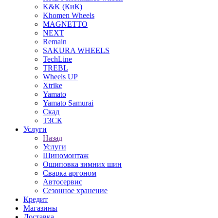
K&K (КиК)
Khomen Wheels
MAGNETTO
NEXT
Remain
SAKURA WHEELS
TechLine
TREBL
Wheels UP
Xtrike
Yamato
Yamato Samurai
Скад
ТЗСК
Услуги
Назад
Услуги
Шиномонтаж
Ошиповка зимних шин
Сварка аргоном
Автосервис
Сезонное хранение
Кредит
Магазины
Доставка