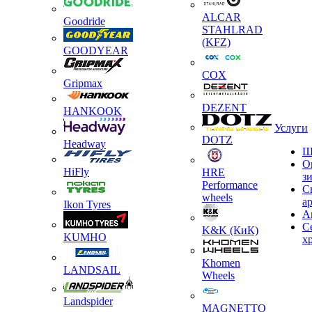
ALCAR
Goodride
STAHLRAD
(KFZ)
GOODYEAR
COX
Gripmax
DEZENT
HANKOOK
Услуги
DOTZ
Headway
Ш
О
HiFly
HRE
з
Performance
С
wheels
а
Ikon Tyres
А
С
K&K (КиК)
KUMHO
х
Khomen
LANDSAIL
Wheels
Landspider
MAGNETTO