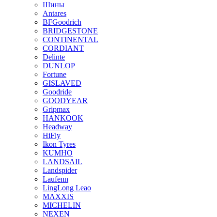
Шины
Antares
BFGoodrich
BRIDGESTONE
CONTINENTAL
CORDIANT
Delinte
DUNLOP
Fortune
GISLAVED
Goodride
GOODYEAR
Gripmax
HANKOOK
Headway
HiFly
Ikon Tyres
KUMHO
LANDSAIL
Landspider
Laufenn
LingLong Leao
MAXXIS
MICHELIN
NEXEN