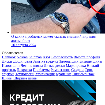
О каких проблемах может сказать внешний вид шин
автомобиля
16 августа 2024
Облако тегов
Hankook
Nokian
Shinman
Азот
Безопасность
Высота профиля
Диски
Дошиповка
Закачка воздуха
Замена шин
Зимние шины
Износ шин
Летние шины
Литые диски
Маркировка
Низкий
профиль
Покраска
Проблемы
Ремонт шин
Скидки
Срок
службы
Технологии
Утилизация
Хранение
Шиномонтаж
Шины
Ширина шины