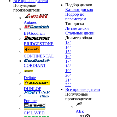
Все производители
Подбор дисков
Популярные
Каталог дисков
производители
Подбор по
параметрам
Antares
Тип диска
Литые диски
Стальные диски
BFGoodrich
Диаметр обода
13"
BRIDGESTONE
14"
15"
CONTINENTAL
16"
17"
CORDIANT
18"
19"
20"
Delinte
21"
22"
DUNLOP
Все производители
Популярные
производители
Fortune
AEZ
GISLAVED