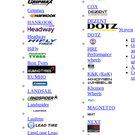
COX
Gripmax
DEZENT
HANKOOK
Услуги
DOTZ
Headway
Ш
О
HiFly
HRE
з
Performance
С
wheels
а
Ikon Tyres
А
С
K&K (КиК)
KUMHO
х
Khomen
LANDSAIL
Wheels
Landspider
MAGNETTO
Laufenn
NEXT
LingLong Leao