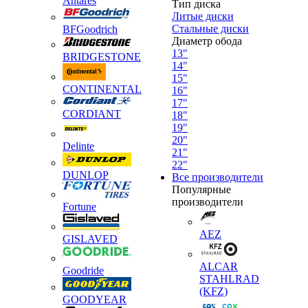
Antares
Тип диска
Литые диски
Стальные диски
BFGoodrich
Диаметр обода
13"
BRIDGESTONE
14"
15"
CONTINENTAL
16"
17"
CORDIANT
18"
19"
20"
Delinte
21"
22"
DUNLOP
Все производители
Популярные
производители
Fortune
AEZ
GISLAVED
ALCAR
Goodride
STAHLRAD
(KFZ)
GOODYEAR