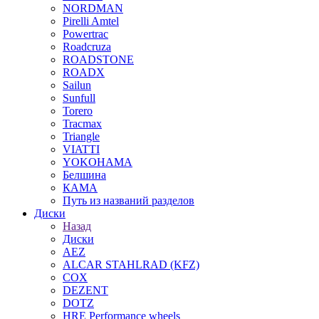
NORDMAN
Pirelli Amtel
Powertrac
Roadcruza
ROADSTONE
ROADX
Sailun
Sunfull
Torero
Tracmax
Triangle
VIATTI
YOKOHAMA
Белшина
КАМА
Путь из названий разделов
Диски
Назад
Диски
AEZ
ALCAR STAHLRAD (KFZ)
COX
DEZENT
DOTZ
HRE Performance wheels