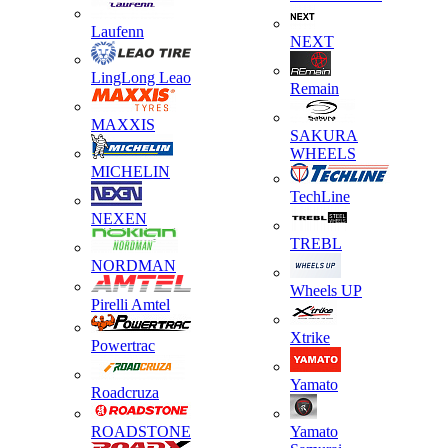
Laufenn
NEXT
LingLong Leao
Remain
MAXXIS
SAKURA
WHEELS
MICHELIN
TechLine
NEXEN
TREBL
NORDMAN
Wheels UP
Pirelli Amtel
Xtrike
Powertrac
Yamato
Roadcruza
ROADSTONE
Yamato