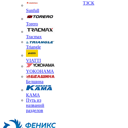
ТЗСК
Sunfull
Torero
Tracmax
Triangle
VIATTI
YOKOHAMA
Белшина
КАМА
Путь из
названий
разделов